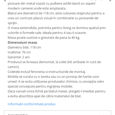
picioare din metal vopsit cu pulbere astfel dand un aspect
Mese gradinita
modern camerei unde este amplasata.
Scaune gradinita
Blatul are diametrul de 118 cm, este culoarea stejarului pentru a
crea un contrast placut vizual in combinatie cu picioarele de
Set mese si scaune gradinita
sprijin.
Mobilier copii
O masa extensibila, potrivita pentru living ce domina spatiul prin
culorile si formele sale, ideala pentru 4 sau 6 scaune.
Mobila camera copii
Masa poate sustine o greutate de pana la 40 kg.
Scaune birou pentru copii
Dimensiuni masa
:
Diametru blat: 118 cm
Saltele patuturi copii
Inaltime: 76 cm
Paturi copii
Garantie: 2 ani
Masa si scaune gradinita
Produsul se livreaza demontat, la colet (kit ambalat in cutii de
carton).
Seturi comode living si dormitor
Coletele includ feroneria si instructiunile de montaj.
Mobila se curata cu o laveta sau cu un prosop de hartie usor
umed. A se evita utilizarea produselor chimice, cu excepția celor
special concepute pentru ingrijirea mobilei.
Daca varsati orice lichid pe blatul mesei, ștergeți-l imediat pentru
a evita absorbția apei de către materialul de blat.
Informatii conformitate produs