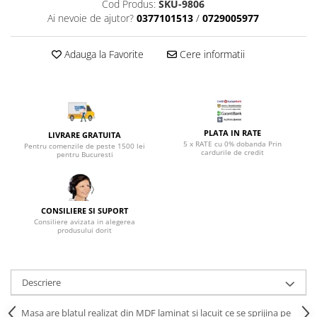
Top saltele 5 cm
Cod Produs:
SKU-9806
Scaune manager
Ai nevoie de ajutor?
0377101513
/
0729005977
Top saltele 10 cm
Mobilier bucatarie
Top saltele memory 5 cm
Mese bucatarie
Adauga la Favorite
Cere informatii
Top saltele MemoHR 6.5 cm
Scaune pentru bucatarie
Saltele ieftine
Mobila bucatarie
Saltele cu plasa de arcuri
Seturi mese si scaune bucatarie
Saltele cu spuma
Mobilier hol
PLATA IN RATE
LIVRARE GRATUITA
5 x RATE cu 0% dobanda Prin
Mobila hol
Pentru comenzile de peste 1500 lei
cardurile de credit
pentru Bucuresti
Suporturi si rafturi pantofi
Portmantouri
Pantofare
CONSILIERE SI SUPORT
Seturi mobilier hol
Consiliere avizata in alegerea
produsului dorit
Stender haine
Suport pentru umerase
Etajere
Descriere
Cuiere
Mobilier gradinita
Masa are blatul realizat din MDF laminat si lacuit ce se sprijina pe