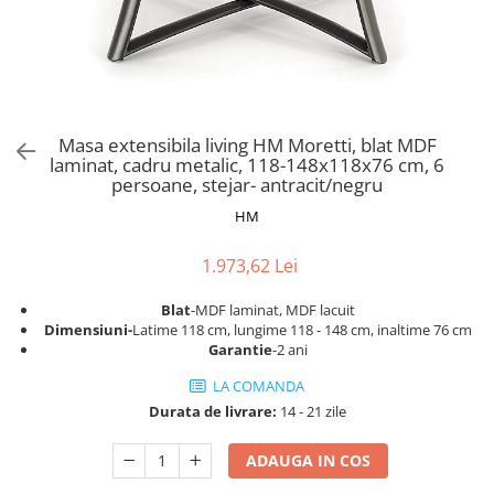
Scaune pliante
Saltele Pocket
Noptiere
Scaune birou
Saltele cu arcuri impachetate
Paturi
individual
Scaune profesionale
Seturi de pat si saltea
Saltele Memory Pocket
Masute de toaleta
Scaune Lemn
Saltele Memory Foam
Mobilier living
Scaune birou copii
Masa extensibila living HM Moretti, blat MDF
Saltele Memory Pocket
Scaune pentru living
laminat, cadru metalic, 118-148x118x76 cm, 6
Scaune resigilate
Saltele cu plasa arcuri
persoane, stejar- antracit/negru
Seturi comode living si vitrine
Scaune gradinita
Saltele cu spuma
HM
Mobila living
Saltele cu spuma
Scaune conferinta
Comode living
1.973,62 Lei
Saltele cu spuma poliuretanica
Scaune terasa si outdoor
Set mese plus scaune
Saltele Latex
Mobilier birou
Blat
-MDF laminat, MDF lacuit
Dimensiuni-
Latime 118 cm, lungime 118 - 148 cm, inaltime 76 cm
Saltele Memory
Scaune ergonomice
Garantie
-2 ani
Saltele 140x200
Etajere Birou
LA COMANDA
Saltele 160x200
Dulap birou
Durata de livrare:
14 - 21 zile
Birouri
Saltele 180x200
Scaune pentru birou
ADAUGA IN COS
Top saltele
Scaune pentru vizitatori