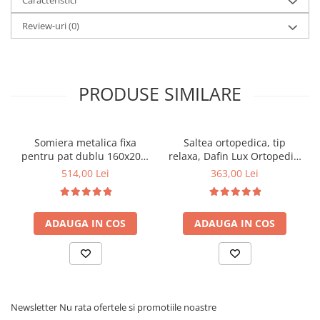
Caracteristici
Review-uri
(0)
PRODUSE SIMILARE
Somiera metalica fixa
Saltea ortopedica, tip
pentru pat dublu 160x200,
relaxa, Dafin Lux Ortopedic,
6 picioare, 32 lamele lemn
90x200x21cm, fermitate
514,00 Lei
363,00 Lei
fag, benzi textile, suport
medie, cu plasa de arcuri
saltea ferm, negru
tip Bonell, fata vara-iarna,
sistem de aerisire cu
ADAUGA IN COS
ADAUGA IN COS
butoni, Salt Confort
Newsletter
Nu rata ofertele si promotiile noastre