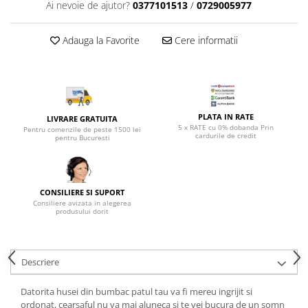
Top saltele 5 cm
Ai nevoie de ajutor?
0377101513
/
0729005977
Scaune manager
Top saltele 10 cm
Mobilier bucatarie
Top saltele memory 5 cm
Adauga la Favorite
Cere informatii
Mese bucatarie
Top saltele MemoHR 6.5 cm
Scaune pentru bucatarie
Saltele ieftine
Mobila bucatarie
Saltele cu plasa de arcuri
Seturi mese si scaune bucatarie
Saltele cu spuma
PLATA IN RATE
LIVRARE GRATUITA
Mobilier hol
5 x RATE cu 0% dobanda Prin
Pentru comenzile de peste 1500 lei
cardurile de credit
pentru Bucuresti
Mobila hol
Suporturi si rafturi pantofi
Portmantouri
CONSILIERE SI SUPORT
Pantofare
Consiliere avizata in alegerea
produsului dorit
Seturi mobilier hol
Stender haine
Suport pentru umerase
Descriere
Etajere
Cuiere
Datorita husei din bumbac patul tau va fi mereu ingrijit si
Mobilier gradinita
ordonat, cearsaful nu va mai aluneca si te vei bucura de un somn