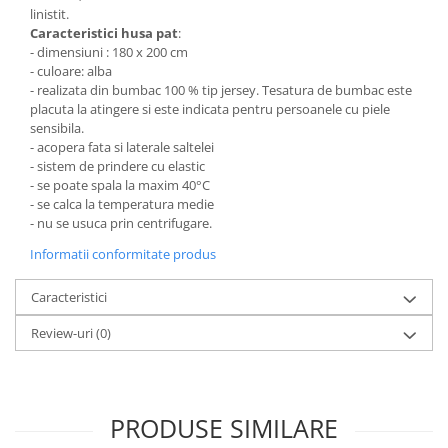
linistit.
Mese gradinita
Caracteristici husa pat
:
Scaune gradinita
- dimensiuni : 180 x 200 cm
- culoare: alba
Set mese si scaune gradinita
- realizata din bumbac 100 % tip jersey. Tesatura de bumbac este
Mobilier copii
placuta la atingere si este indicata pentru persoanele cu piele
sensibila.
Mobila camera copii
- acopera fata si laterale saltelei
Scaune birou pentru copii
- sistem de prindere cu elastic
- se poate spala la maxim 40°C
Saltele patuturi copii
- se calca la temperatura medie
Paturi copii
- nu se usuca prin centrifugare.
Masa si scaune gradinita
Informatii conformitate produs
Seturi comode living si dormitor
Caracteristici
Review-uri
(0)
PRODUSE SIMILARE