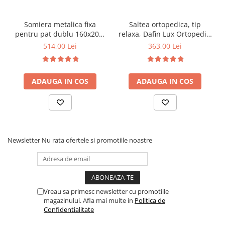
Somiera metalica fixa
Saltea ortopedica, tip
pentru pat dublu 160x200,
relaxa, Dafin Lux Ortopedic,
6 picioare, 32 lamele lemn
90x200x21cm, fermitate
514,00 Lei
363,00 Lei
fag, benzi textile, suport
medie, cu plasa de arcuri
saltea ferm, negru
tip Bonell, fata vara-iarna,
sistem de aerisire cu
ADAUGA IN COS
ADAUGA IN COS
butoni, Salt Confort
Newsletter
Nu rata ofertele si promotiile noastre
Vreau sa primesc newsletter cu promotiile
magazinului. Afla mai multe in
Politica de
Confidentialitate