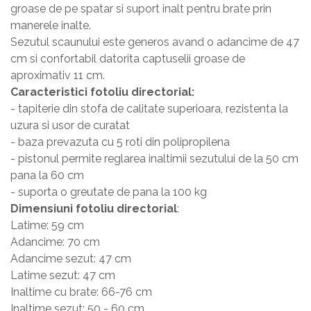
groase de pe spatar si suport inalt pentru brate prin
Masa si scaune gradinita
manerele inalte.
Seturi comode living si dormitor
Sezutul scaunului este generos avand o adancime de 47
cm si confortabil datorita captuselii groase de
aproximativ 11 cm.
Caracteristici fotoliu directorial:
- tapiterie din stofa de calitate superioara, rezistenta la
uzura si usor de curatat
- baza prevazuta cu 5 roti din polipropilena
- pistonul permite reglarea inaltimii sezutului de la 50 cm
pana la 60 cm
- suporta o greutate de pana la 100 kg
Dimensiuni fotoliu directorial
:
Latime: 59 cm
Adancime: 70 cm
Adancime sezut: 47 cm
Latime sezut: 47 cm
Inaltime cu brate: 66-76 cm
Inaltime sezut: 50 - 60 cm