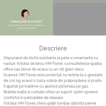
Pantofare
Seturi mobilier hol
Stender haine
CONSILIERE SI SUPORT
Suport pentru umerase
Consiliere avizata in alegerea
produsului dorit
Etajere
Cuiere
Mobilier gradinita
Descriere
Mese gradinita
Dispunand de stofa rezistenta la pete si ornamente cu
Scaune gradinita
nasturi, fotoliul de birou HM Flores va insufleteste spatiul
Set mese si scaune gradinita
office sau biroul de acasa cu un stil glam deco.
Mobilier copii
Scaunul HM Flores este proiectat sa reziste la o greutate
de 100 kg avand o baza solida din polipropilena si poate
Mobila camera copii
fi ajustat pe inaltime cu ajutorul pistonului pe gaz.
Scaune birou pentru copii
Bratele inalte si curbate ofera un suport optim sporind
Saltele patuturi copii
confortul in perioadele de relaxare.
Fotoliul HM Flores ofera sprijin lombar datorita pernei
Paturi copii