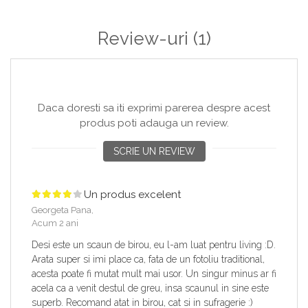
Review-uri
(1)
Daca doresti sa iti exprimi parerea despre acest
produs poti adauga un review.
SCRIE UN REVIEW
Un produs excelent
Georgeta Pana,
Acum 2 ani
Desi este un scaun de birou, eu l-am luat pentru living :D.
Arata super si imi place ca, fata de un fotoliu traditional,
acesta poate fi mutat mult mai usor. Un singur minus ar fi
acela ca a venit destul de greu, insa scaunul in sine este
superb. Recomand atat in birou, cat si in sufragerie :)