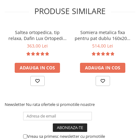
PRODUSE SIMILARE
Saltea ortopedica, tip
Somiera metalica fixa
relaxa, Dafin Lux Ortopedic,
pentru pat dublu 160x200,
90x200x21cm, fermitate
6 picioare, 32 lamele lemn
363,00 Lei
514,00 Lei
medie, cu plasa de arcuri
fag, benzi textile, suport
tip Bonell, fata vara-iarna,
saltea ferm, negru
sistem de aerisire cu
ADAUGA IN COS
ADAUGA IN COS
butoni, Salt Confort
Newsletter
Nu rata ofertele si promotiile noastre
Vreau sa primesc newsletter cu promotiile