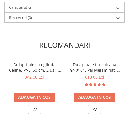
Caracteristici
Review-uri
(0)
RECOMANDARI
Dulap baie cu oglinda
Dulap baie tip coloana
Celine, PAL, 50 cm, 2 usi, 2
GN0161, Pal Melaminat, 3
rafturi, soft close, alb
rafturi, cos rufe, alb
342,00 Lei
618,00 Lei
ADAUGA IN COS
ADAUGA IN COS