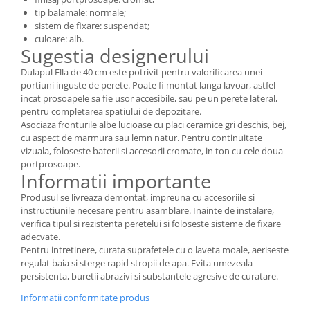
tip balamale: normale;
sistem de fixare: suspendat;
culoare: alb.
Sugestia designerului
Dulapul Ella de 40 cm este potrivit pentru valorificarea unei
portiuni inguste de perete. Poate fi montat langa lavoar, astfel
incat prosoapele sa fie usor accesibile, sau pe un perete lateral,
pentru completarea spatiului de depozitare.
Asociaza fronturile albe lucioase cu placi ceramice gri deschis, bej,
cu aspect de marmura sau lemn natur. Pentru continuitate
vizuala, foloseste baterii si accesorii cromate, in ton cu cele doua
portprosoape.
Informatii importante
Produsul se livreaza demontat, impreuna cu accesoriile si
instructiunile necesare pentru asamblare. Inainte de instalare,
verifica tipul si rezistenta peretelui si foloseste sisteme de fixare
adecvate.
Pentru intretinere, curata suprafetele cu o laveta moale, aeriseste
regulat baia si sterge rapid stropii de apa. Evita umezeala
persistenta, buretii abrazivi si substantele agresive de curatare.
Informatii conformitate produs