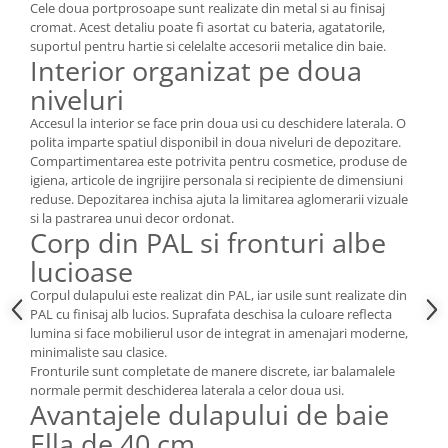
Cele doua portprosoape sunt realizate din metal si au finisaj
cromat. Acest detaliu poate fi asortat cu bateria, agatatorile,
suportul pentru hartie si celelalte accesorii metalice din baie.
Interior organizat pe doua
niveluri
Accesul la interior se face prin doua usi cu deschidere laterala. O
polita imparte spatiul disponibil in doua niveluri de depozitare.
Compartimentarea este potrivita pentru cosmetice, produse de
igiena, articole de ingrijire personala si recipiente de dimensiuni
reduse. Depozitarea inchisa ajuta la limitarea aglomerarii vizuale
si la pastrarea unui decor ordonat.
Corp din PAL si fronturi albe
lucioase
Corpul dulapului este realizat din PAL, iar usile sunt realizate din
PAL cu finisaj alb lucios. Suprafata deschisa la culoare reflecta
lumina si face mobilierul usor de integrat in amenajari moderne,
minimaliste sau clasice.
Fronturile sunt completate de manere discrete, iar balamalele
normale permit deschiderea laterala a celor doua usi.
Avantajele dulapului de baie
Ella de 40 cm