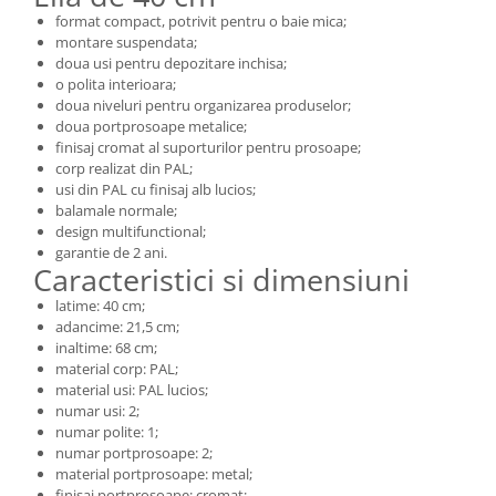
format compact, potrivit pentru o baie mica;
montare suspendata;
doua usi pentru depozitare inchisa;
o polita interioara;
doua niveluri pentru organizarea produselor;
doua portprosoape metalice;
finisaj cromat al suporturilor pentru prosoape;
corp realizat din PAL;
usi din PAL cu finisaj alb lucios;
balamale normale;
design multifunctional;
garantie de 2 ani.
Caracteristici si dimensiuni
latime: 40 cm;
adancime: 21,5 cm;
inaltime: 68 cm;
material corp: PAL;
material usi: PAL lucios;
numar usi: 2;
numar polite: 1;
numar portprosoape: 2;
material portprosoape: metal;
finisaj portprosoape: cromat;