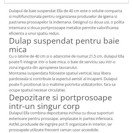
Mese gradinita
Dulapul de baie suspendat Ella de 40 cm este o solutie compacta
Scaune gradinita
si multifunctionala pentru organizarea produselor de igiena si
pastrarea prosoapelor la indemana. Designul cu doua usi, o polita
Set mese si scaune gradinita
interioara si doua portprosoape metalice permite valorificarea
Mobilier copii
eficienta a unui spatiu redus.
Dulap suspendat pentru baie
Mobila camera copii
mica
Scaune birou pentru copii
Saltele patuturi copii
Cu o latime de 40 cm si o adancime de numai 21,5 cm, dulapul Ella
poate fi integrat intr-o baie mica, o baie de serviciu sau intr-o
Paturi copii
zona ingusta din apropierea lavoarului.
Masa si scaune gradinita
Montarea suspendata foloseste spatiul vertical, lasa libera
Seturi comode living si dormitor
pardoseala si contribuie la aspectul aerisit al incaperii. Dulapul
poate fi pozitionat la o inaltime potrivita utilizatorilor, fara sa
ocupe spatiul necesar circulatiei.
Depozitare si portprosoape
intr-un singur corp
Dulapul Ella combina depozitarea inchisa cu doua suporturi
exterioare pentru prosoape, amplasate in partea inferioara.
Astfel, produsele de ingrijire pot fi organizate in interior, iar
prosoapele utilizate frecvent raman usor accesibile.