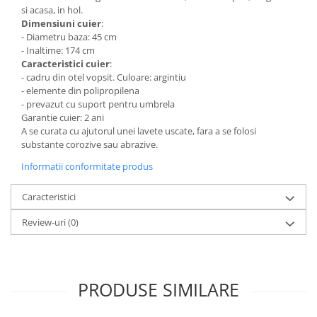
si acasa, in hol.
Mese gradinita
Dimensiuni cuier
:
Scaune gradinita
- Diametru baza: 45 cm
- Inaltime: 174 cm
Set mese si scaune gradinita
Caracteristici cuier
:
Mobilier copii
- cadru din otel vopsit. Culoare: argintiu
- elemente din polipropilena
Mobila camera copii
- prevazut cu suport pentru umbrela
Scaune birou pentru copii
Garantie cuier: 2 ani
A se curata cu ajutorul unei lavete uscate, fara a se folosi
Saltele patuturi copii
substante corozive sau abrazive.
Paturi copii
Informatii conformitate produs
Masa si scaune gradinita
Seturi comode living si dormitor
Caracteristici
Review-uri
(0)
PRODUSE SIMILARE