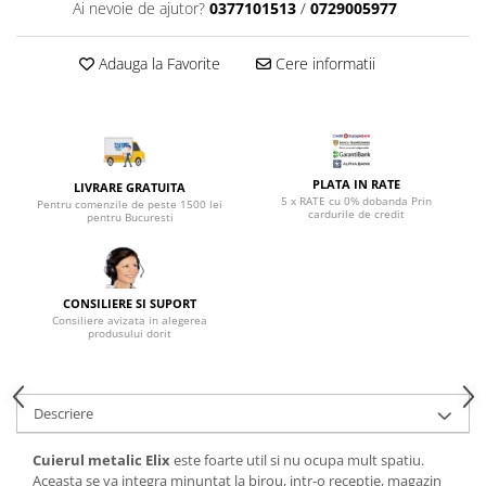
Top saltele 5 cm
Ai nevoie de ajutor?
0377101513
/
0729005977
Scaune manager
Top saltele 10 cm
Mobilier bucatarie
Top saltele memory 5 cm
Adauga la Favorite
Cere informatii
Mese bucatarie
Top saltele MemoHR 6.5 cm
Scaune pentru bucatarie
Saltele ieftine
Mobila bucatarie
Saltele cu plasa de arcuri
Seturi mese si scaune bucatarie
Saltele cu spuma
PLATA IN RATE
LIVRARE GRATUITA
Mobilier hol
5 x RATE cu 0% dobanda Prin
Pentru comenzile de peste 1500 lei
cardurile de credit
pentru Bucuresti
Mobila hol
Suporturi si rafturi pantofi
Portmantouri
CONSILIERE SI SUPORT
Pantofare
Consiliere avizata in alegerea
produsului dorit
Seturi mobilier hol
Stender haine
Suport pentru umerase
Descriere
Etajere
Cuiere
Cuierul metalic Elix
este foarte util si nu ocupa mult spatiu.
Mobilier gradinita
Aceasta se va integra minuntat la birou, intr-o receptie, magazin