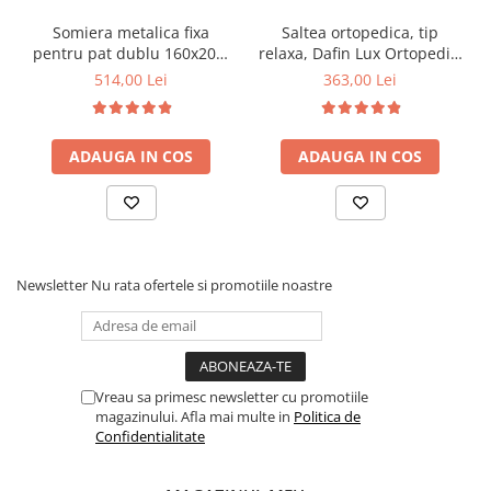
Somiera metalica fixa
Saltea ortopedica, tip
pentru pat dublu 160x200,
relaxa, Dafin Lux Ortopedic,
6 picioare, 32 lamele lemn
90x200x21cm, fermitate
514,00 Lei
363,00 Lei
fag, benzi textile, suport
medie, cu plasa de arcuri
saltea ferm, negru
tip Bonell, fata vara-iarna,
sistem de aerisire cu
ADAUGA IN COS
ADAUGA IN COS
butoni, Salt Confort
Newsletter
Nu rata ofertele si promotiile noastre
Vreau sa primesc newsletter cu promotiile
magazinului. Afla mai multe in
Politica de
Confidentialitate