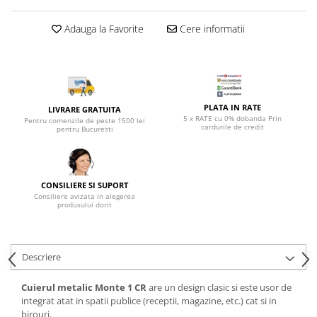
Top saltele 5 cm
Scaune manager
Top saltele 10 cm
Adauga la Favorite
Cere informatii
Mobilier bucatarie
Top saltele memory 5 cm
Mese bucatarie
Top saltele MemoHR 6.5 cm
Scaune pentru bucatarie
Saltele ieftine
Mobila bucatarie
Saltele cu plasa de arcuri
Seturi mese si scaune bucatarie
PLATA IN RATE
LIVRARE GRATUITA
Saltele cu spuma
5 x RATE cu 0% dobanda Prin
Pentru comenzile de peste 1500 lei
Mobilier hol
cardurile de credit
pentru Bucuresti
Mobila hol
Suporturi si rafturi pantofi
Portmantouri
CONSILIERE SI SUPORT
Consiliere avizata in alegerea
Pantofare
produsului dorit
Seturi mobilier hol
Stender haine
Descriere
Suport pentru umerase
Etajere
Cuierul metalic Monte 1 CR
are un design clasic si este usor de
Cuiere
integrat atat in spatii publice (receptii, magazine, etc.) cat si in
Mobilier gradinita
birouri.