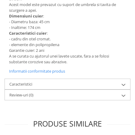
Acest model este prevazut cu suport de umbrela si tavita de
Mese gradinita
scurgere a apei.
Scaune gradinita
Dimensiuni cuier
:
- Diametru baza: 45 cm
Set mese si scaune gradinita
- Inaltime: 174 cm
Mobilier copii
Caracteristici cuier
:
- cadru din otel cromat.
Mobila camera copii
- elemente din polipropilena
Scaune birou pentru copii
Garantie cuier: 2 ani
Saltele patuturi copii
A se curata cu ajutorul unei lavete uscate, fara a se folosi
substante corozive sau abrazive.
Paturi copii
Informatii conformitate produs
Masa si scaune gradinita
Seturi comode living si dormitor
Caracteristici
Review-uri
(0)
PRODUSE SIMILARE