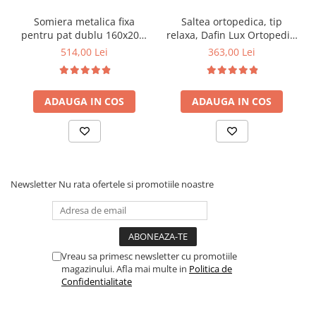
Somiera metalica fixa
Saltea ortopedica, tip
pentru pat dublu 160x200,
relaxa, Dafin Lux Ortopedic,
6 picioare, 32 lamele lemn
90x200x21cm, fermitate
514,00 Lei
363,00 Lei
fag, benzi textile, suport
medie, cu plasa de arcuri
saltea ferm, negru
tip Bonell, fata vara-iarna,
sistem de aerisire cu
ADAUGA IN COS
ADAUGA IN COS
butoni, Salt Confort
Newsletter
Nu rata ofertele si promotiile noastre
Vreau sa primesc newsletter cu promotiile
magazinului. Afla mai multe in
Politica de
Confidentialitate