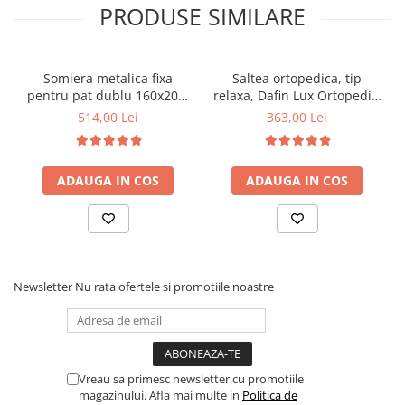
PRODUSE SIMILARE
Somiera metalica fixa
Saltea ortopedica, tip
pentru pat dublu 160x200,
relaxa, Dafin Lux Ortopedic,
6 picioare, 32 lamele lemn
90x200x21cm, fermitate
514,00 Lei
363,00 Lei
fag, benzi textile, suport
medie, cu plasa de arcuri
saltea ferm, negru
tip Bonell, fata vara-iarna,
sistem de aerisire cu
ADAUGA IN COS
ADAUGA IN COS
butoni, Salt Confort
Newsletter
Nu rata ofertele si promotiile noastre
Vreau sa primesc newsletter cu promotiile
magazinului. Afla mai multe in
Politica de