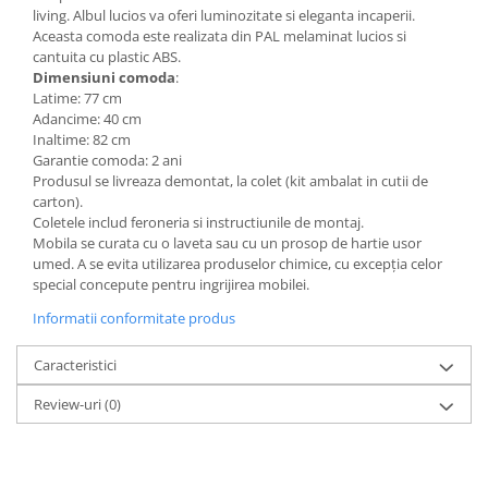
living. Albul lucios va oferi luminozitate si eleganta incaperii.
Mese gradinita
Aceasta comoda este realizata din PAL melaminat lucios si
Scaune gradinita
cantuita cu plastic ABS.
Dimensiuni comoda
:
Set mese si scaune gradinita
Latime: 77 cm
Mobilier copii
Adancime: 40 cm
Inaltime: 82 cm
Mobila camera copii
Garantie comoda: 2 ani
Scaune birou pentru copii
Produsul se livreaza demontat, la colet (kit ambalat in cutii de
carton).
Saltele patuturi copii
Coletele includ feroneria si instructiunile de montaj.
Paturi copii
Mobila se curata cu o laveta sau cu un prosop de hartie usor
Masa si scaune gradinita
umed. A se evita utilizarea produselor chimice, cu excepția celor
special concepute pentru ingrijirea mobilei.
Seturi comode living si dormitor
Informatii conformitate produs
Caracteristici
Review-uri
(0)