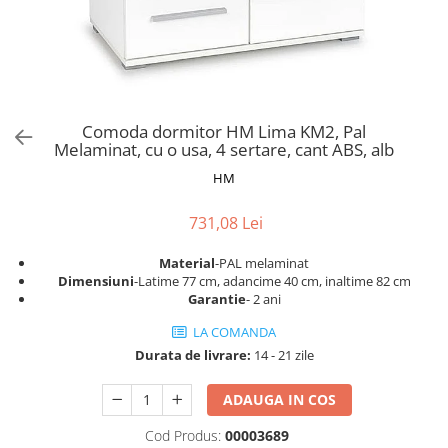
Scaune pliante
Saltele Pocket
Noptiere
Scaune birou
Saltele cu arcuri impachetate
Paturi
individual
Scaune profesionale
Seturi de pat si saltea
Saltele Memory Pocket
Masute de toaleta
Scaune Lemn
Saltele Memory Foam
Mobilier living
Scaune birou copii
Comoda dormitor HM Lima KM2, Pal
Saltele Memory Pocket
Scaune pentru living
Melaminat, cu o usa, 4 sertare, cant ABS, alb
Scaune resigilate
Saltele cu plasa arcuri
Seturi comode living si vitrine
HM
Scaune gradinita
Saltele cu spuma
Mobila living
Saltele cu spuma
Scaune conferinta
731,08 Lei
Comode living
Saltele cu spuma poliuretanica
Scaune terasa si outdoor
Set mese plus scaune
Material
-PAL melaminat
Saltele Latex
Mobilier birou
Dimensiuni
-Latime 77 cm, adancime 40 cm, inaltime 82 cm
Garantie
- 2 ani
Saltele Memory
Scaune ergonomice
Saltele 140x200
LA COMANDA
Etajere Birou
Durata de livrare:
14 - 21 zile
Saltele 160x200
Dulap birou
Birouri
Saltele 180x200
ADAUGA IN COS
Scaune pentru birou
Top saltele
Cod Produs:
00003689
Scaune pentru vizitatori