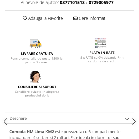
Top saltele 5 cm
Ai nevoie de ajutor?
0377101513
/
0729005977
Scaune manager
Top saltele 10 cm
Mobilier bucatarie
Top saltele memory 5 cm
Adauga la Favorite
Cere informatii
Mese bucatarie
Top saltele MemoHR 6.5 cm
Scaune pentru bucatarie
Saltele ieftine
Mobila bucatarie
Saltele cu plasa de arcuri
Seturi mese si scaune bucatarie
Saltele cu spuma
PLATA IN RATE
LIVRARE GRATUITA
Mobilier hol
5 x RATE cu 0% dobanda Prin
Pentru comenzile de peste 1500 lei
cardurile de credit
pentru Bucuresti
Mobila hol
Suporturi si rafturi pantofi
Portmantouri
CONSILIERE SI SUPORT
Pantofare
Consiliere avizata in alegerea
produsului dorit
Seturi mobilier hol
Stender haine
Suport pentru umerase
Descriere
Etajere
Cuiere
Comoda HM Lima KM2
este prevazuta cu 6 compartimente
Mobilier gradinita
incapatoare: 4 sertare si 2 rafturi. Este ideala in dormitor sau