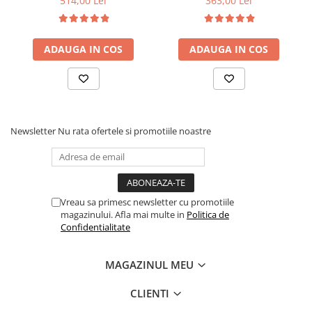
514,00 Lei
363,00 Lei
fag, benzi textile, suport
medie, cu plasa de arcuri
saltea ferm, negru
tip Bonell, fata vara-iarna,
sistem de aerisire cu
ADAUGA IN COS
ADAUGA IN COS
butoni, Salt Confort
Newsletter
Nu rata ofertele si promotiile noastre
Vreau sa primesc newsletter cu promotiile
magazinului. Afla mai multe in
Politica de
Confidentialitate
MAGAZINUL MEU
CLIENTI