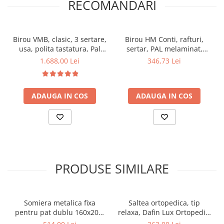
RECOMANDARI
Birou VMB, clasic, 3 sertare,
Birou HM Conti, rafturi,
usa, polita tastatura, Pal
sertar, PAL melaminat,
Melaminat, insertii MDF,
122x57x90 cm, stejar/gri
1.688,00 Lei
346,73 Lei
Alb Antichizat
antracit
ADAUGA IN COS
ADAUGA IN COS
PRODUSE SIMILARE
Somiera metalica fixa
Saltea ortopedica, tip
pentru pat dublu 160x200,
relaxa, Dafin Lux Ortopedic,
6 picioare, 32 lamele lemn
90x200x21cm, fermitate