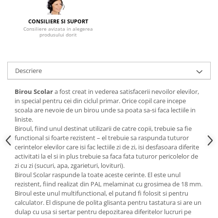
Mese gradinita
CONSILIERE SI SUPORT
Scaune gradinita
Consiliere avizata in alegerea
produsului dorit
Set mese si scaune gradinita
Mobilier copii
Mobila camera copii
Descriere
Scaune birou pentru copii
Saltele patuturi copii
Birou Scolar
a fost creat in vederea satisfacerii nevoilor elevilor,
in special pentru cei din ciclul primar. Orice copil care incepe
Paturi copii
scoala are nevoie de un birou unde sa poata sa-si faca lectiile in
Masa si scaune gradinita
liniste.
Biroul, fiind unul destinat utilizarii de catre copii, trebuie sa fie
Seturi comode living si dormitor
functional si foarte rezistent – el trebuie sa raspunda tuturor
cerintelor elevilor care isi fac lectiile zi de zi, isi desfasoara diferite
activitati la el si in plus trebuie sa faca fata tuturor pericolelor de
zi cu zi (sucuri, apa, zgarieturi, lovituri).
Biroul Scolar raspunde la toate aceste cerinte. El este unul
rezistent, fiind realizat din PAL melaminat cu grosimea de 18 mm.
Biroul este unul multifunctional, el putand fi folosit si pentru
calculator. El dispune de polita glisanta pentru tastatura si are un
dulap cu usa si sertar pentru depozitarea diferitelor lucruri pe