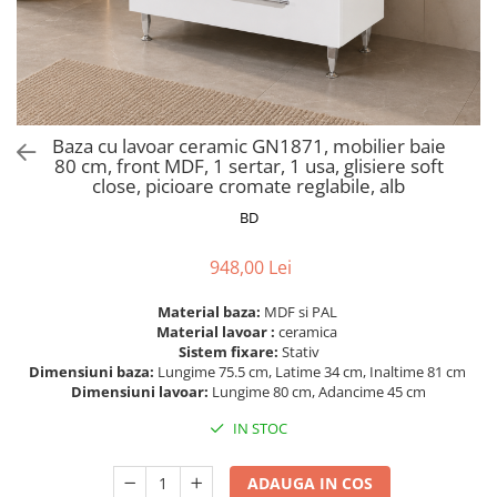
Scaune pliante
Saltele Pocket
Noptiere
Scaune birou
Saltele cu arcuri impachetate
Paturi
individual
Scaune profesionale
Seturi de pat si saltea
Saltele Memory Pocket
Masute de toaleta
Scaune Lemn
Saltele Memory Foam
Mobilier living
Scaune birou copii
Baza cu lavoar ceramic GN1871, mobilier baie
Saltele Memory Pocket
Scaune pentru living
80 cm, front MDF, 1 sertar, 1 usa, glisiere soft
Scaune resigilate
Saltele cu plasa arcuri
close, picioare cromate reglabile, alb
Seturi comode living si vitrine
Scaune gradinita
Saltele cu spuma
BD
Mobila living
Saltele cu spuma
Scaune conferinta
Comode living
948,00 Lei
Saltele cu spuma poliuretanica
Scaune terasa si outdoor
Set mese plus scaune
Saltele Latex
Mobilier birou
Material baza:
MDF si PAL
Material lavoar :
ceramica
Saltele Memory
Scaune ergonomice
Sistem fixare:
Stativ
Saltele 140x200
Etajere Birou
Dimensiuni baza:
Lungime 75.5 cm, Latime 34 cm, Inaltime 81 cm
Dimensiuni lavoar:
Lungime 80 cm, Adancime 45 cm
Saltele 160x200
Dulap birou
Birouri
IN STOC
Saltele 180x200
Scaune pentru birou
Top saltele
ADAUGA IN COS
Scaune pentru vizitatori