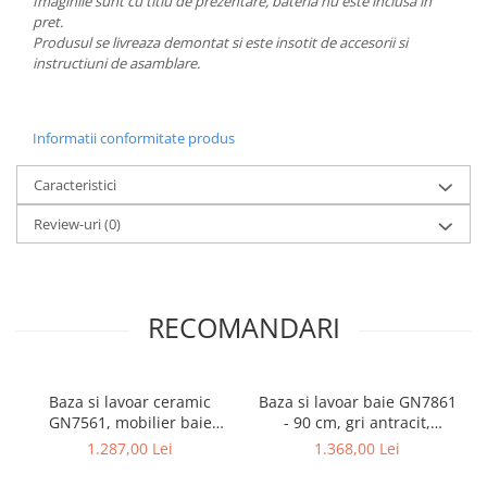
Imaginile sunt cu titlu de prezentare, bateria nu este inclusa in
pret.
Produsul se livreaza demontat si este insotit de accesorii si
instructiuni de asamblare.
Informatii conformitate produs
Caracteristici
Review-uri
(0)
RECOMANDARI
Baza si lavoar ceramic
Baza si lavoar baie GN7861
GN7561, mobilier baie
- 90 cm, gri antracit,
stativ 80 cm, front MDF, 2
suspendat
1.287,00 Lei
1.368,00 Lei
sertare, picioare cromate
reglabile, alb/antracit