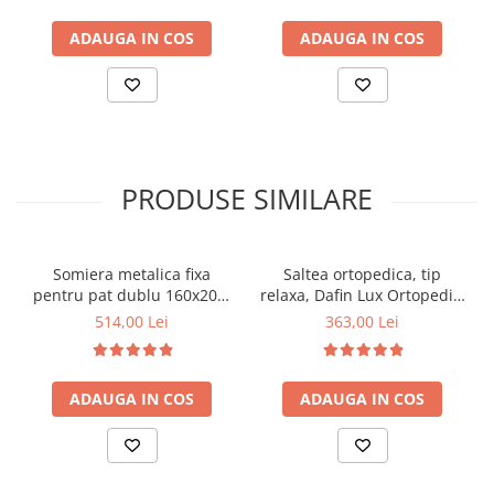
ADAUGA IN COS
ADAUGA IN COS
PRODUSE SIMILARE
Somiera metalica fixa
Saltea ortopedica, tip
pentru pat dublu 160x200,
relaxa, Dafin Lux Ortopedic,
6 picioare, 32 lamele lemn
90x200x21cm, fermitate
514,00 Lei
363,00 Lei
fag, benzi textile, suport
medie, cu plasa de arcuri
saltea ferm, negru
tip Bonell, fata vara-iarna,
sistem de aerisire cu
ADAUGA IN COS
ADAUGA IN COS
butoni, Salt Confort