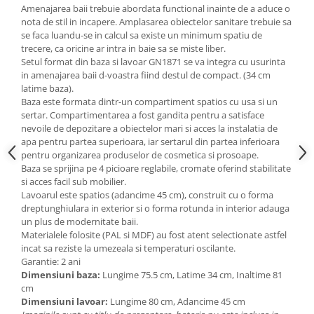
Amenajarea baii trebuie abordata functional inainte de a aduce o
Mese gradinita
nota de stil in incapere. Amplasarea obiectelor sanitare trebuie sa
se faca luandu-se in calcul sa existe un minimum spatiu de
Scaune gradinita
trecere, ca oricine ar intra in baie sa se miste liber.
Set mese si scaune gradinita
Setul format din baza si lavoar GN1871 se va integra cu usurinta
Mobilier copii
in amenajarea baii d-voastra fiind destul de compact. (34 cm
latime baza).
Mobila camera copii
Baza este formata dintr-un compartiment spatios cu usa si un
Scaune birou pentru copii
sertar. Compartimentarea a fost gandita pentru a satisface
nevoile de depozitare a obiectelor mari si acces la instalatia de
Saltele patuturi copii
apa pentru partea superioara, iar sertarul din partea inferioara
Paturi copii
pentru organizarea produselor de cosmetica si prosoape.
Masa si scaune gradinita
Baza se sprijina pe 4 picioare reglabile, cromate oferind stabilitate
si acces facil sub mobilier.
Seturi comode living si dormitor
Lavoarul este spatios (adancime 45 cm),
construit cu o forma
dreptunghiulara in exterior si o forma rotunda in interior adauga
un plus de modernitate baii.
Materialele folosite (PAL si MDF) au fost atent selectionate astfel
incat sa reziste la umezeala si temperaturi oscilante.
Garantie: 2 ani
Dimensiuni baza:
Lungime 75.5 cm, Latime 34 cm, Inaltime 81
cm
Dimensiuni lavoar:
Lungime 80 cm, Adancime 45 cm