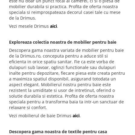
este nu doar un punct focal al camerei, ci si o piesa de
mobilier durabila si practica. Profita de oferta noastra
speciala si reimprospateaza decorul casei tale cu mese
de la Drimus.
Vezi mesele Drimus
aici
.
Exploreaza colectia noastra de mobilier pentru baie
Descopera gama noastra variata de mobilier pentru baie
de la Drimus.ro, conceputa pentru a aduce stil si
eficienta in orice spatiu sanitar. Fie ca este vorba de
dulapuri sub lavoar, oglinzi functionale sau dulapuri
inalte pentru depozitare, fiecare piesa este creata pentru
a maximiza spatiul disponibil, asigurand totodata un
aspect elegant. Mobilierul nostru pentru baie este
rezistent la umiditate si usor de intretinut, oferind o
solutie durabila si estetica. Profita de oferta noastra
speciala pentru a transforma baia ta intr-un sanctuar de
relaxare si confort.
Vezi mobilierul de baie Drimus
aici
.
Descopera gama noastra de textile pentru casa