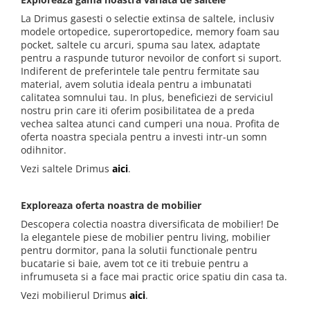
Top saltele 5 cm
Scaune manager
La Drimus gasesti o selectie extinsa de saltele, inclusiv
Top saltele 10 cm
Mobilier bucatarie
modele ortopedice, superortopedice, memory foam sau
Top saltele memory 5 cm
pocket, saltele cu arcuri, spuma sau latex, adaptate
Mese bucatarie
Top saltele MemoHR 6.5 cm
pentru a raspunde tuturor nevoilor de confort si suport.
Scaune pentru bucatarie
Indiferent de preferintele tale pentru fermitate sau
Saltele ieftine
material, avem solutia ideala pentru a imbunatati
Mobila bucatarie
Saltele cu plasa de arcuri
calitatea somnului tau. In plus, beneficiezi de serviciul
Seturi mese si scaune bucatarie
nostru prin care iti oferim posibilitatea de a preda
Saltele cu spuma
Mobilier hol
vechea saltea atunci cand cumperi una noua. Profita de
oferta noastra speciala pentru a investi intr-un somn
Mobila hol
odihnitor.
Suporturi si rafturi pantofi
Vezi saltele Drimus
aici
.
Portmantouri
Pantofare
Exploreaza oferta noastra de mobilier
Seturi mobilier hol
Descopera colectia noastra diversificata de mobilier! De
Stender haine
la elegantele piese de mobilier pentru living, mobilier
pentru dormitor, pana la solutii functionale pentru
Suport pentru umerase
bucatarie si baie, avem tot ce iti trebuie pentru a
Etajere
infrumuseta si a face mai practic orice spatiu din casa ta.
Cuiere
Vezi mobilierul Drimus
aici
.
Mobilier gradinita