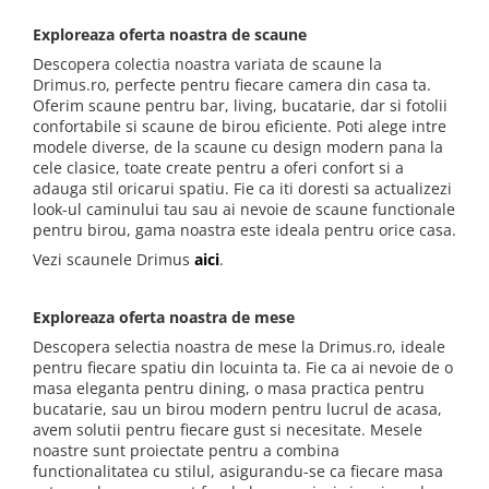
Mese gradinita
Exploreaza oferta noastra de scaune
Scaune gradinita
Descopera colectia noastra variata de scaune la
Set mese si scaune gradinita
Drimus.ro, perfecte pentru fiecare camera din casa ta.
Oferim scaune pentru bar, living, bucatarie, dar si fotolii
Mobilier copii
confortabile si scaune de birou eficiente. Poti alege intre
Mobila camera copii
modele diverse, de la scaune cu design modern pana la
cele clasice, toate create pentru a oferi confort si a
Scaune birou pentru copii
adauga stil oricarui spatiu. Fie ca iti doresti sa actualizezi
Saltele patuturi copii
look-ul caminului tau sau ai nevoie de scaune functionale
pentru birou, gama noastra este ideala pentru orice casa.
Paturi copii
Vezi scaunele Drimus
aici
.
Masa si scaune gradinita
Seturi comode living si dormitor
Exploreaza oferta noastra de mese
Descopera selectia noastra de mese la Drimus.ro, ideale
pentru fiecare spatiu din locuinta ta. Fie ca ai nevoie de o
masa eleganta pentru dining, o masa practica pentru
bucatarie, sau un birou modern pentru lucrul de acasa,
avem solutii pentru fiecare gust si necesitate. Mesele
noastre sunt proiectate pentru a combina
functionalitatea cu stilul, asigurandu-se ca fiecare masa