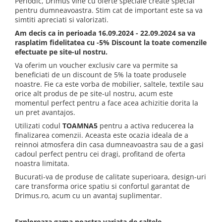
Scaune pliante
Periodic, Drimus vine cu oferte speciale create special
Saltele Pocket
Noptiere
pentru dumneavoastra. Stim cat de important este sa va
Scaune birou
Saltele cu arcuri impachetate
Paturi
simtiti apreciati si valorizati.
individual
Scaune profesionale
Seturi de pat si saltea
Am decis ca in perioada 16.09.2024 - 22.09.2024 sa va
Saltele Memory Pocket
rasplatim fidelitatea cu -5% Discount la toate comenzile
Masute de toaleta
Scaune Lemn
efectuate pe site-ul nostru.
Saltele Memory Foam
Mobilier living
Scaune birou copii
Va oferim un voucher exclusiv care va permite sa
Saltele Memory Pocket
Scaune pentru living
beneficiati de un discount de 5% la toate produsele
Scaune resigilate
Saltele cu plasa arcuri
noastre. Fie ca este vorba de mobilier, saltele, textile sau
Seturi comode living si vitrine
Scaune gradinita
orice alt produs de pe site-ul nostru, acum este
Saltele cu spuma
Mobila living
momentul perfect pentru a face acea achizitie dorita la
Saltele cu spuma
Scaune conferinta
Comode living
un pret avantajos.
Saltele cu spuma poliuretanica
Scaune terasa si outdoor
Set mese plus scaune
Utilizati codul
TOAMNA5
pentru a activa reducerea la
finalizarea comenzii. Aceasta este ocazia ideala de a
Saltele Latex
Mobilier birou
reinnoi atmosfera din casa dumneavoastra sau de a gasi
Saltele Memory
Scaune ergonomice
cadoul perfect pentru cei dragi, profitand de oferta
Saltele 140x200
noastra limitata.
Etajere Birou
Bucurati-va de produse de calitate superioara, design-uri
Saltele 160x200
Dulap birou
care transforma orice spatiu si confortul garantat de
Birouri
Saltele 180x200
Drimus.ro, acum cu un avantaj suplimentar.
Scaune pentru birou
Top saltele
Scaune pentru vizitatori
Exploreaza gama noastra variata de saltele