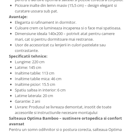
Picioare inalte din lemn masiv (15,5 cm) – design elegant si
curatare usoara sub pat.
Avantaje:
Eleganta si rafinament in dormitor.
Culoare crem ce lumineaza incaperea si o face mai spatioasa.
Dimensiune ideala 140x200 – potrivit atat pentru camere
mari, cat si pentru dormitoare mai restranse.
Usor de accesorizat cu lenjerii in culori pastelate sau
contrastante.
Specificatii tehnice:
Lungime: 220 cm
Latime: 145 cm
Inaltime tablie: 113 cm
Inaltime tablie mica: 46 cm
Inaltime picior: 15.5 cm
Spatiu saltea in interior: 6 cm
Latime laterala: 20 cm
Garantie: 2 ani
Livrare: Produsul se livreaza demontat, insotit de toate
accesoriile si instructiunile necesare montajului
Salteaua Optima Bamboo – sustinere ortopedica si confort
avansat
Pentru un somn odihnitor si o postura corecta, salteaua Optima