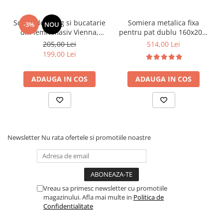
Scaun de living si bucatarie
Somiera metalica fixa
-3%
NOU
din lemn masiv Vienna,
pentru pat dublu 160x200,
tapiterie stofa,100 kg,
6 picioare, 32 lamele lemn
205,00 Lei
514,00 Lei
94x49x40 cm, nuc/bej
fag, benzi textile, suport
199,00 Lei
saltea ferm, negru
ADAUGA IN COS
ADAUGA IN COS
Newsletter
Nu rata ofertele si promotiile noastre
Vreau sa primesc newsletter cu promotiile
magazinului. Afla mai multe in
Politica de
Confidentialitate