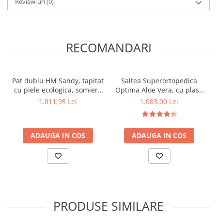
Review-uri
(0)
RECOMANDARI
Pat dublu HM Sandy, tapitat
Saltea Superortopedica
cu piele ecologica, somiera
Optima Aloe Vera, cu plasa
inclusa, structura lemn
de arcuri, margine
1.811,95 Lei
1.083,00 Lei
masiv, 160x200 alb
antilasare, sistem de
aerisire 140x200x24 cm
ADAUGA IN COS
ADAUGA IN COS
PRODUSE SIMILARE