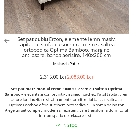
Scaune pliante
Saltele Pocket
Noptiere
Scaune birou
Saltele cu arcuri impachetate
Paturi
individual
Scaune profesionale
Seturi de pat si saltea
Saltele Memory Pocket
Masute de toaleta
Scaune Lemn
Saltele Memory Foam
Mobilier living
Scaune birou copii
Set pat dublu Erzon, elemente lemn masiv,
Saltele Memory Pocket
Scaune pentru living
tapitat cu stofa, cu somiera, crem si saltea
Scaune resigilate
Saltele cu plasa arcuri
ortopedica Optima Bamboo, margine
Seturi comode living si vitrine
antilasare, banda aerisire, 140x200 cm
Scaune gradinita
Saltele cu spuma
Mobila living
Malaezia Paturi
Saltele cu spuma
Scaune conferinta
Comode living
Saltele cu spuma poliuretanica
Scaune terasa si outdoor
Set mese plus scaune
2.315,00 Lei
2.083,00 Lei
Saltele Latex
Mobilier birou
Set pat matrimonial Erzon 140x200 crem cu saltea Optima
Saltele Memory
Scaune ergonomice
Bamboo
– eleganta si confort intr-un singur pachet. Patul tapitat crem
Saltele 140x200
Etajere Birou
aduce luminozitate si rafinament dormitorului tau, iar salteaua
Optima Bamboo ofera sustinere ortopedica si un somn odihnitor.
Saltele 160x200
Dulap birou
Alege un set complet, modern si rezistent, care transforma dormitorul
Birouri
Saltele 180x200
intr-un spatiu de relaxare si stil.
Scaune pentru birou
Top saltele
IN STOC
Scaune pentru vizitatori