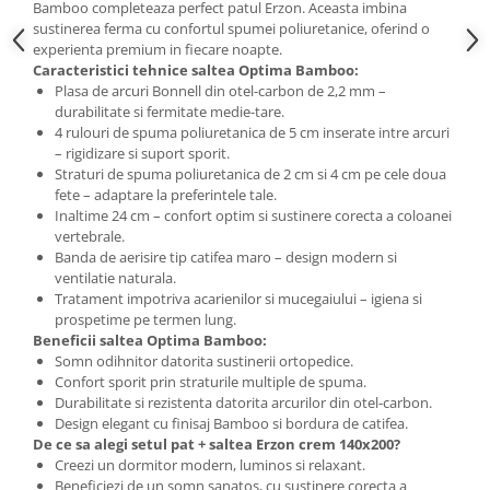
Bamboo completeaza perfect patul Erzon. Aceasta imbina
sustinerea ferma cu confortul spumei poliuretanice, oferind o
experienta premium in fiecare noapte.
Caracteristici tehnice saltea Optima Bamboo:
Plasa de arcuri Bonnell din otel-carbon de 2,2 mm –
durabilitate si fermitate medie-tare.
4 rulouri de spuma poliuretanica de 5 cm inserate intre arcuri
– rigidizare si suport sporit.
Straturi de spuma poliuretanica de 2 cm si 4 cm pe cele doua
fete – adaptare la preferintele tale.
Inaltime 24 cm – confort optim si sustinere corecta a coloanei
vertebrale.
Banda de aerisire tip catifea maro – design modern si
ventilatie naturala.
Tratament impotriva acarienilor si mucegaiului – igiena si
prospetime pe termen lung.
Beneficii saltea Optima Bamboo:
Somn odihnitor datorita sustinerii ortopedice.
Confort sporit prin straturile multiple de spuma.
Durabilitate si rezistenta datorita arcurilor din otel-carbon.
Design elegant cu finisaj Bamboo si bordura de catifea.
De ce sa alegi setul pat + saltea Erzon crem 140x200?
Creezi un dormitor modern, luminos si relaxant.
Beneficiezi de un somn sanatos, cu sustinere corecta a