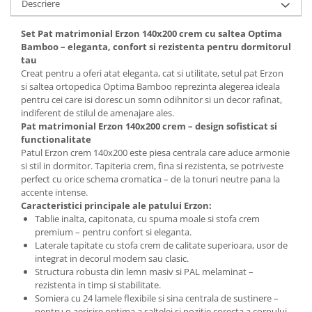
Descriere
Mese gradinita
Set Pat matrimonial Erzon 140x200 crem cu saltea Optima
Scaune gradinita
Bamboo – eleganta, confort si rezistenta pentru dormitorul
Set mese si scaune gradinita
tau
Mobilier copii
Creat pentru a oferi atat eleganta, cat si utilitate, setul pat Erzon
si saltea ortopedica Optima Bamboo reprezinta alegerea ideala
Mobila camera copii
pentru cei care isi doresc un somn odihnitor si un decor rafinat,
Scaune birou pentru copii
indiferent de stilul de amenajare ales.
Pat matrimonial Erzon 140x200 crem – design sofisticat si
Saltele patuturi copii
functionalitate
Paturi copii
Patul Erzon crem 140x200 este piesa centrala care aduce armonie
Masa si scaune gradinita
si stil in dormitor. Tapiteria crem, fina si rezistenta, se potriveste
perfect cu orice schema cromatica – de la tonuri neutre pana la
Seturi comode living si dormitor
accente intense.
Caracteristici principale ale patului Erzon:
Tablie inalta, capitonata, cu spuma moale si stofa crem
premium – pentru confort si eleganta.
Laterale tapitate cu stofa crem de calitate superioara, usor de
integrat in decorul modern sau clasic.
Structura robusta din lemn masiv si PAL melaminat –
rezistenta in timp si stabilitate.
Somiera cu 24 lamele flexibile si sina centrala de sustinere –
pentru o aerisire optima a saltelei si pozitie corecta a corpului.