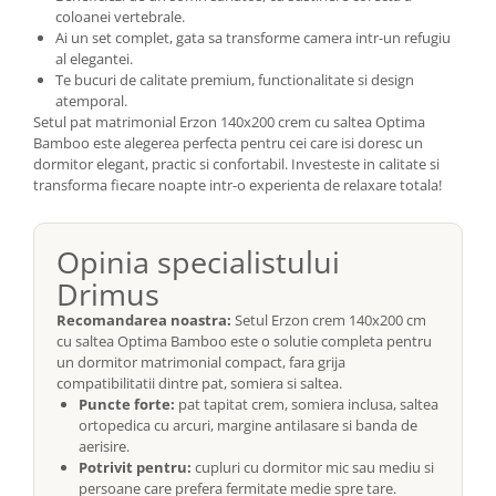
coloanei vertebrale.
Ai un set complet, gata sa transforme camera intr-un refugiu
al elegantei.
Te bucuri de calitate premium, functionalitate si design
atemporal.
Setul pat matrimonial Erzon 140x200 crem cu saltea Optima
Bamboo este alegerea perfecta pentru cei care isi doresc un
dormitor elegant, practic si confortabil. Investeste in calitate si
transforma fiecare noapte intr-o experienta de relaxare totala!
Opinia specialistului
Drimus
Recomandarea noastra:
Setul Erzon crem 140x200 cm
cu saltea Optima Bamboo este o solutie completa pentru
un dormitor matrimonial compact, fara grija
compatibilitatii dintre pat, somiera si saltea.
Puncte forte:
pat tapitat crem, somiera inclusa, saltea
ortopedica cu arcuri, margine antilasare si banda de
aerisire.
Potrivit pentru:
cupluri cu dormitor mic sau mediu si
persoane care prefera fermitate medie spre tare.