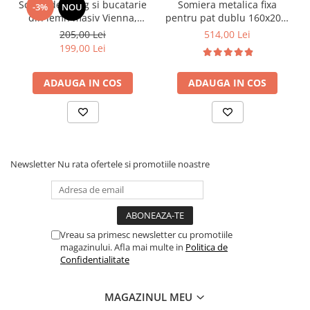
Scaun de living si bucatarie
Somiera metalica fixa
-3%
NOU
din lemn masiv Vienna,
pentru pat dublu 160x200,
tapiterie stofa,100 kg,
6 picioare, 32 lamele lemn
205,00 Lei
514,00 Lei
94x49x40 cm, nuc/bej
fag, benzi textile, suport
199,00 Lei
saltea ferm, negru
ADAUGA IN COS
ADAUGA IN COS
Newsletter
Nu rata ofertele si promotiile noastre
Vreau sa primesc newsletter cu promotiile
magazinului. Afla mai multe in
Politica de
Confidentialitate
MAGAZINUL MEU