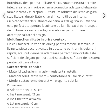
intretinut, ideal pentru utilizare zilnica. Nuanta neutra permite
integrarea facila in orice schema cromatica, adaugand eleganta
fara a incarca vizual spatiul. Structura robusta din lemn asigura
stabilitate si durabilitate, chiar si in conditii de uz intens.
Cu o capacitate de sustinere de pana la 120 kg, scaunul Vienna
este perfect atat pentru locuintele de familie, cat si pentru spatii
de tip horeca – restaurante, cafenele sau pensiuni care pun
accent pe calitate si design.
Multifunctionalitate in orice context
Fie ca il folosesti in zona de dining pentru mesele in familie, in
living ca piesa decorativa sau in bucatarie pentru mic-dejunuri
rapide, scaunul Vienna se adapteaza perfect nevoilor tale. Este
suficient de elegant pentru ocazii speciale si suficient de rezistent
pentru utilizare zilnica.
Caracteristici tehnice:
• Material cadru: lemn masiv – rezistent si estetic
• Material sezut: stofa maro – confortabila si usor de curatat
• Model spatar: romb decorativ – eleganta subtila
Dimensiuni:
o Adancime sezut: 50 cm
o Inaltime sezut: 45 cm
o Inaltime totala: 94 cm
o Latime sezut: 40 cm