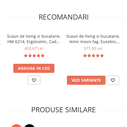
RECOMANDARI
Scaun de living si bucatarie,
Scaun de living si bucatarie,
HM K214, Ergonomic, Cadru
lemn masiv fag, Eusebio,
Metalic, Piele ecologica, 100
tapitat cu piele ecologica,
403,67 Lei
577,00 Lei
kg, 90x45x53 cm, Fag
120 kg, 101x44x45cm,
Wenge
ADAUGA IN COS
VEZI VARIANTE
PRODUSE SIMILARE