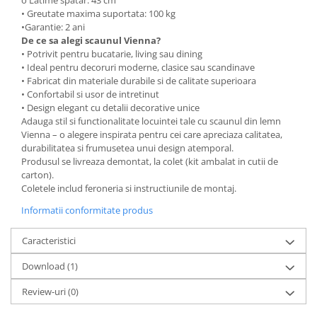
o Latime spatar: 43 cm
• Greutate maxima suportata: 100 kg
•Garantie: 2 ani
De ce sa alegi scaunul Vienna?
• Potrivit pentru bucatarie, living sau dining
• Ideal pentru decoruri moderne, clasice sau scandinave
• Fabricat din materiale durabile si de calitate superioara
• Confortabil si usor de intretinut
• Design elegant cu detalii decorative unice
Adauga stil si functionalitate locuintei tale cu scaunul din lemn
Vienna – o alegere inspirata pentru cei care apreciaza calitatea,
durabilitatea si frumusetea unui design atemporal.
Produsul se livreaza demontat, la colet (kit ambalat in cutii de
carton).
Coletele includ feroneria si instructiunile de montaj.
Informatii conformitate produs
Caracteristici
Download (1)
Review-uri
(0)