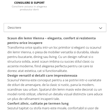
CONSILIERE SI SUPORT
Mese gradinita
Consiliere avizata in alegerea
produsului dorit
Scaune gradinita
Set mese si scaune gradinita
Mobilier copii
Descriere
Mobila camera copii
Scaun din lemn Vienna – eleganta, confort si rezistenta
Scaune birou pentru copii
pentru orice incapere
Saltele patuturi copii
Transforma orice spatiu intr-un loc primitor si elegant cu scaunul
Paturi copii
din lemn Vienna, o piesa de mobilier versatila si durabila, ideala
pentru bucatarie, dining sau living. Cu un design rafinat si o
Masa si scaune gradinita
structura solida, acest scaun imbina cu succes stilul clasic cu
Seturi comode living si dormitor
accente moderne, fiind alegerea perfecta pentru cei care isi
doresc atat estetica, cat si functionalitate.
Design versatil si detalii care impresioneaza
Scaunul Vienna este conceput pentru a se potrivi intr-o varietate
de stiluri de amenajare, de la clasic si rustic, pana la modern,
scandinav sau urban. Spatarul din lemn masiv este decorat cu un
model romb stilizat, oferind un detaliu vizual distinctiv care aduce
un plus de rafinament incaperii tale.
Confort zilnic, calitate pe termen lung
Sezutul tapitat cu stofa maro este moale, confortabil si usor de