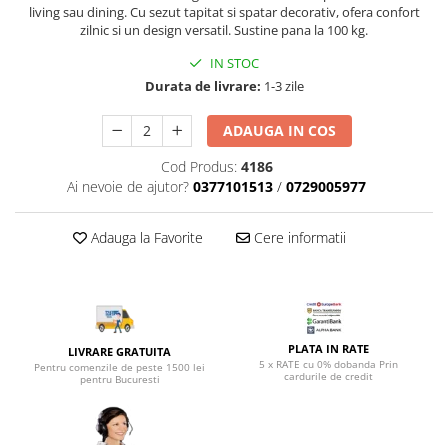
Top saltele 5 cm
living sau dining. Cu sezut tapitat si spatar decorativ, ofera confort
Scaune manager
Top saltele 10 cm
zilnic si un design versatil. Sustine pana la 100 kg.
Mobilier bucatarie
Top saltele memory 5 cm
IN STOC
Mese bucatarie
Top saltele MemoHR 6.5 cm
Durata de livrare:
1-3 zile
Scaune pentru bucatarie
Saltele ieftine
Mobila bucatarie
ADAUGA IN COS
Saltele cu plasa de arcuri
Seturi mese si scaune bucatarie
Saltele cu spuma
Cod Produs:
4186
Mobilier hol
Ai nevoie de ajutor?
0377101513
/
0729005977
Mobila hol
Suporturi si rafturi pantofi
Adauga la Favorite
Cere informatii
Portmantouri
Pantofare
Seturi mobilier hol
Stender haine
PLATA IN RATE
LIVRARE GRATUITA
Suport pentru umerase
5 x RATE cu 0% dobanda Prin
Pentru comenzile de peste 1500 lei
cardurile de credit
pentru Bucuresti
Etajere
Cuiere
Mobilier gradinita