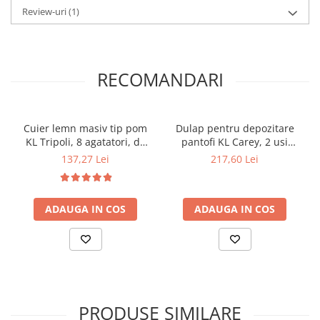
Review-uri
(1)
RECOMANDARI
Cuier lemn masiv tip pom
Dulap pentru depozitare
KL Tripoli, 8 agatatori, de
pantofi KL Carey, 2 usi
podea, negru
rabatabile, 4 rafturi, Pal
137,27 Lei
217,60 Lei
Melaminat, gri
ADAUGA IN COS
ADAUGA IN COS
PRODUSE SIMILARE