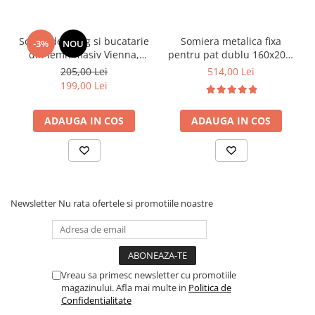
Scaun de living si bucatarie
Somiera metalica fixa
-3%
NOU
din lemn masiv Vienna,
pentru pat dublu 160x200,
tapiterie stofa,100 kg,
6 picioare, 32 lamele lemn
205,00 Lei
514,00 Lei
94x49x40 cm, nuc/bej
fag, benzi textile, suport
199,00 Lei
saltea ferm, negru
ADAUGA IN COS
ADAUGA IN COS
Newsletter
Nu rata ofertele si promotiile noastre
Vreau sa primesc newsletter cu promotiile
magazinului. Afla mai multe in
Politica de
Confidentialitate