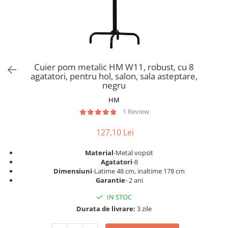
Scaune pliante
Saltele Pocket
Noptiere
Scaune birou
Saltele cu arcuri impachetate
Paturi
individual
Scaune profesionale
Seturi de pat si saltea
Saltele Memory Pocket
Masute de toaleta
Scaune Lemn
Saltele Memory Foam
Mobilier living
Scaune birou copii
Cuier pom metalic HM W11, robust, cu 8
Saltele Memory Pocket
Scaune pentru living
agatatori, pentru hol, salon, sala asteptare,
Scaune resigilate
Saltele cu plasa arcuri
negru
Seturi comode living si vitrine
Scaune gradinita
Saltele cu spuma
HM
Mobila living
Saltele cu spuma
Scaune conferinta
1 Review
Comode living
Saltele cu spuma poliuretanica
Scaune terasa si outdoor
Set mese plus scaune
127,10 Lei
Saltele Latex
Mobilier birou
Saltele Memory
Material
-Metal vopsit
Scaune ergonomice
Agatatori
-8
Saltele 140x200
Etajere Birou
Dimensiuni
-Latime 48 cm, inaltime 178 cm
Garantie
- 2 ani
Saltele 160x200
Dulap birou
Birouri
IN STOC
Saltele 180x200
Durata de livrare:
3 zile
Scaune pentru birou
Top saltele
Scaune pentru vizitatori