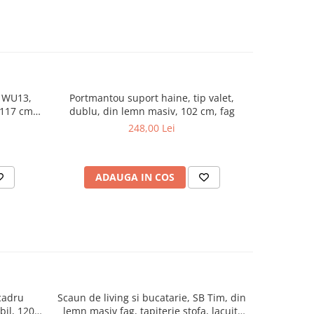
 WU13,
Portmantou suport haine, tip valet,
Cuier lem
 117 cm,
dublu, din lemn masiv, 102 cm, fag
ag
248,00 Lei
ADAUGA IN COS
AD
cadru
Scaun de living si bucatarie, SB Tim, din
Scaun de 
ibil, 120
lemn masiv fag, tapiterie stofa, lacuit,
masiv Hud