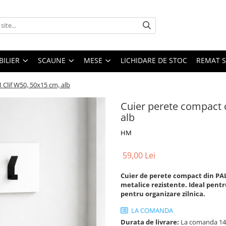
ILIER
SCAUNE
MESE
LICHIDARE DE STOC
REMAT S
 Clif W50, 50x15 cm, alb
Cuier perete compact 
alb
HM
59,00 Lei
Cuier de perete compact din PAL 
metalice rezistente. Ideal pentru
pentru organizare zilnica.
LA COMANDA
Durata de livrare:
La comanda 14 -