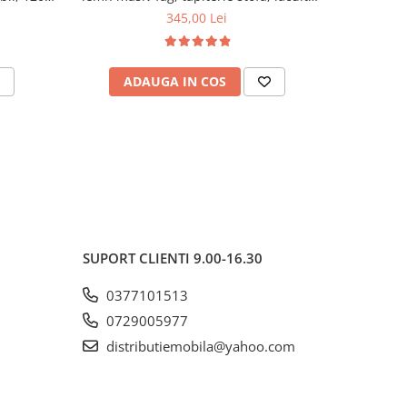
120 kg, 96x43x40 cm, Alb/Rosu
94
345,00 Lei
ADAUGA IN COS
AD
SUPORT CLIENTI
9.00-16.30
0377101513
0729005977
distributiemobila@yahoo.com