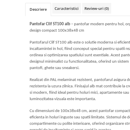
Top saltele 5 cm
Scaune manager
Top saltele 10 cm
Caracteristici
Review-uri
(0)
Descriere
Mobilier bucatarie
Top saltele memory 5 cm
Mese bucatarie
Top saltele MemoHR 6.5 cm
Pantofar Clif ST100 alb
– pantofar modern pentru hol, org
Scaune pentru bucatarie
Saltele ieftine
design compact 100x38x48 cm
Mobila bucatarie
Saltele cu plasa de arcuri
Pantofarul Clif ST100 alb este o solutie moderna si eficie
Seturi mese si scaune bucatarie
Saltele cu spuma
incaltamintei in hol, fiind conceput special pentru spatii 
Mobilier hol
ordinea si optimizarea spatiului sunt esentiale. Acest pa
Mobila hol
designul minimalist cu functionalitatea, oferind un sistem
Suporturi si rafturi pantofi
pantofi, ghete sau sneakersi.
Portmantouri
Realizat din PAL melaminat rezistent, pantofarul asigura du
Pantofare
rezistenta la uzura zilnica. Finisajul alb mat contribuie la c
Seturi mobilier hol
si modern, fiind ideal pentru holuri mici, apartamente sa
Stender haine
luminozitatea vizuala este importanta.
Suport pentru umerase
Cu dimensiuni de 100x38x48 cm, acest pantofar compact e
Etajere
eficienta in holuri inguste sau spatii limitate. Sistemul de 
Cuiere
compartimente cu polite interioare, oferind organizare st
Mobilier gradinita