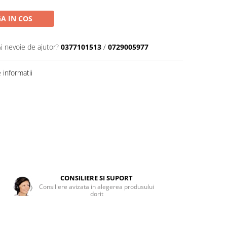
A IN COS
Ai nevoie de ajutor?
0377101513
/
0729005977
informatii
CONSILIERE SI SUPORT
Consiliere avizata in alegerea produsului
dorit