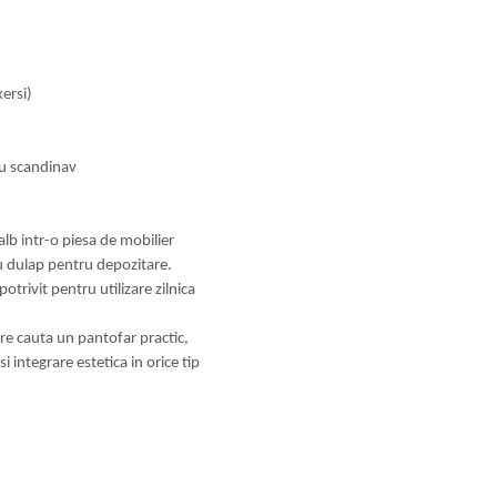
ersi)
au scandinav
alb intr-o piesa de mobilier
au dulap pentru depozitare.
otrivit pentru utilizare zilnica
are cauta un pantofar practic,
 integrare estetica in orice tip