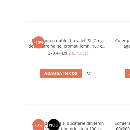
Portmantou dublu, tip valet, SL Greg,
Cuier 
-10%
depozitare haine, cromat, lemn, 107 cm,
aga
wenge
270,47 Lei
243,42 Lei
ADAUGA IN COS
Scaun de living si bucatarie din lemn
Somiera
-3%
NOU
masiv Vienna, tapiterie stofa,100 kg,
160x200,