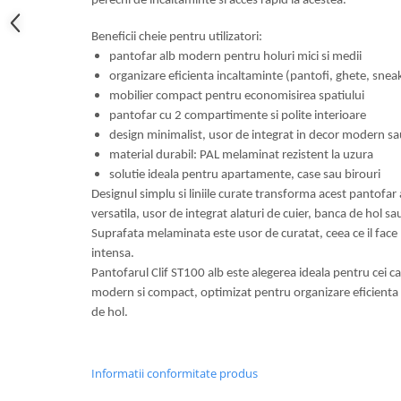
perechi de incaltaminte si acces rapid la acestea.
Mese gradinita
Beneficii cheie pentru utilizatori:
Scaune gradinita
pantofar alb modern pentru holuri mici si medii
Set mese si scaune gradinita
organizare eficienta incaltaminte (pantofi, ghete, sneak
Mobilier copii
mobilier compact pentru economisirea spatiului
pantofar cu 2 compartimente si polite interioare
Mobila camera copii
design minimalist, usor de integrat in decor modern s
Scaune birou pentru copii
material durabil: PAL melaminat rezistent la uzura
Saltele patuturi copii
solutie ideala pentru apartamente, case sau birouri
Paturi copii
Designul simplu si liniile curate transforma acest pantofar 
Masa si scaune gradinita
versatila, usor de integrat alaturi de cuier, banca de hol s
Suprafata melaminata este usor de curatat, ceea ce il face p
Seturi comode living si dormitor
intensa.
Pantofarul Clif ST100 alb este alegerea ideala pentru cei c
modern si compact, optimizat pentru organizare eficienta si
de hol.
Informatii conformitate produs