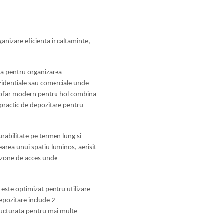
anizare eficienta incaltaminte,
nta pentru organizarea
rezidentiale sau comerciale unde
ntofar modern pentru hol combina
 practic de depozitare pentru
rabilitate pe termen lung si
rearea unui spatiu luminos, aerisit
u zone de acces unde
ste optimizat pentru utilizare
depozitare include 2
ructurata pentru mai multe