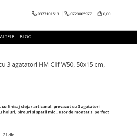
0377101513
0729005977
0,00
ALTELE
BLOG
cu 3 agatatori HM Clif W50, 50x15 cm,
cu finisaj stejar artizanal, prevazut cu 3 agatatori
 holuri, birouri si spatii mici, usor de montat si perfect
 21 zile