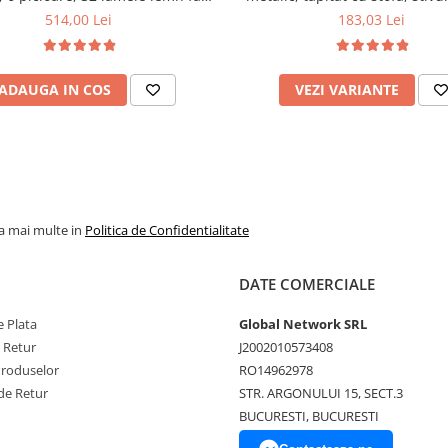
xtile, suport saltea ferm, negru
kg, negru
514,00 Lei
183,03 Lei
ADAUGA IN COS
VEZI VARIANTE
la mai multe in
Politica de Confidentialitate
DATE COMERCIALE
 Plata
Global Network SRL
e Retur
J2002010573408
Produselor
RO14962978
de Retur
STR. ARGONULUI 15, SECT.3
BUCURESTI, BUCURESTI