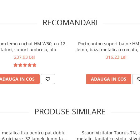
RECOMANDARI
pom lemn curbat HM W30, cu 12
Portmantou suport haine HM
tatori, suport umbrela, alb
lemn, baza metalica cromata,
wenge
237,93 Lei
316,23 Lei
ADAUGA IN COS
ADAUGA IN COS
PRODUSE SIMILARE
 metalica fixa pentru pat dublu
Scaun vizitator Taurus TN, 
 6 picioare, 32 lamele lemn fag,
metalic, tapitat cu stofa, stivu