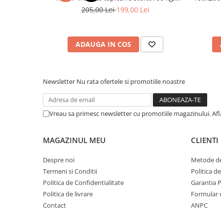
94x49x40 cm, nuc/bej
benzi te
205,00 Lei
199,00 Lei
ADAUGA IN COS
Newsletter
Nu rata ofertele si promotiile noastre
Vreau sa primesc newsletter cu promotiile magazinului. Af
MAGAZINUL MEU
CLIENTI
Despre noi
Metode de
Termeni si Conditii
Politica d
Politica de Confidentialitate
Garantia 
Politica de livrare
Formular 
Contact
ANPC