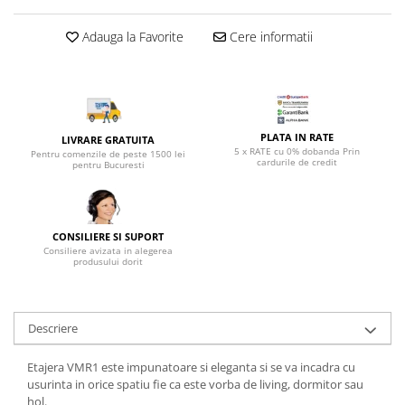
Top saltele 5 cm
Scaune manager
Top saltele 10 cm
Adauga la Favorite
Cere informatii
Mobilier bucatarie
Top saltele memory 5 cm
Mese bucatarie
Top saltele MemoHR 6.5 cm
Scaune pentru bucatarie
Saltele ieftine
Mobila bucatarie
Saltele cu plasa de arcuri
Seturi mese si scaune bucatarie
PLATA IN RATE
LIVRARE GRATUITA
Saltele cu spuma
5 x RATE cu 0% dobanda Prin
Pentru comenzile de peste 1500 lei
Mobilier hol
cardurile de credit
pentru Bucuresti
Mobila hol
Suporturi si rafturi pantofi
Portmantouri
CONSILIERE SI SUPORT
Consiliere avizata in alegerea
Pantofare
produsului dorit
Seturi mobilier hol
Stender haine
Descriere
Suport pentru umerase
Etajere
Etajera VMR1 este impunatoare si eleganta si se va incadra cu
Cuiere
usurinta in orice spatiu fie ca este vorba de living, dormitor sau
Mobilier gradinita
hol.