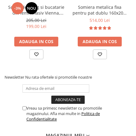
Scaun de living si bucatarie
Somiera metalica fixa
-3%
NOU
din lemn masiv Vienna,
pentru pat dublu 160x200,
tapiterie stofa,100 kg,
6 picioare, 32 lamele lemn
205,00 Lei
514,00 Lei
94x49x40 cm, nuc/bej
fag, benzi textile, suport
199,00 Lei
saltea ferm, negru
ADAUGA IN COS
ADAUGA IN COS
Newsletter
Nu rata ofertele si promotiile noastre
Vreau sa primesc newsletter cu promotiile
magazinului. Afla mai multe in
Politica de
Confidentialitate
MAGAZINUL MEU