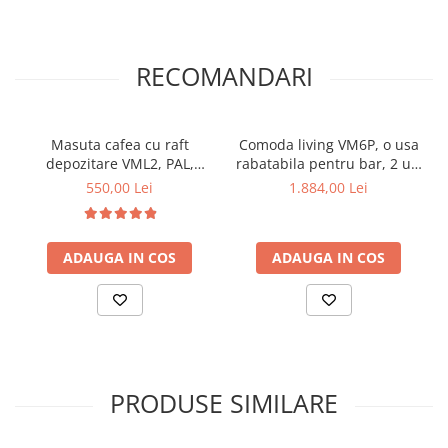
RECOMANDARI
Masuta cafea cu raft
Comoda living VM6P, o usa
depozitare VML2, PAL,
rabatabila pentru bar, 2 usi
insertii MDF, 125x65x53 cm,
fixe, 3 sertare, Pal
550,00 Lei
1.884,00 Lei
Alb Antichizat
melaminat, cu insertii MDF,
Alb Antichizat
ADAUGA IN COS
ADAUGA IN COS
PRODUSE SIMILARE