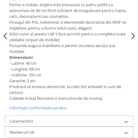
Ferma si stabila, etajera este prevazuta cu patru polite cu
Mese gradinita
adancimea de 40 cm fiind suficient de incapatoare pentru haine,
Scaune gradinita
carti, decoratiunii sau cosmetice.
Finisajul din PAL melaminat si elementele decorative din MDF se
Set mese si scaune gradinita
impletesc pentru a ilustra stilul rustic, elegant.
Mobilier copii
Stilul rustic al acestui raft il face potrivit pentru a completa toate
celelalte corpuri de mobilier.
Mobila camera copii
Picioarele asigura stabilitate si permit circulatia aerului sub
Scaune birou pentru copii
mobilier.
Saltele patuturi copii
Dimensiuni
:
- Latime: 40 cm
Paturi copii
- Lungime: 68 cm
Masa si scaune gradinita
- Inaltime: 193 cm
Garantie: 2 ani
Seturi comode living si dormitor
Produsul se livreaza demontat, la colet (kit ambalat in cutii de
carton).
Coletele includ feroneria si instructiunile de montaj.
Informatii conformitate produs
Caracteristici
Review-uri
(0)