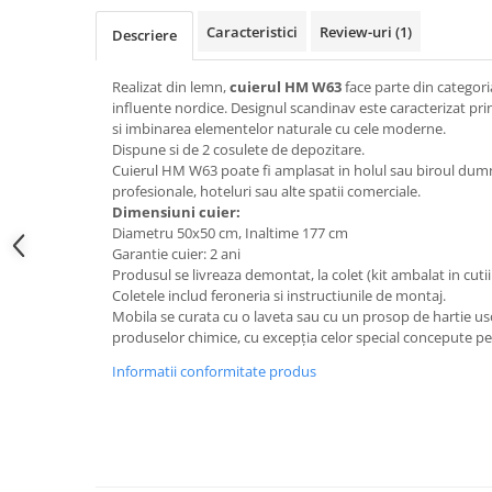
Top saltele 5 cm
Scaune manager
Top saltele 10 cm
Caracteristici
Review-uri
(1)
Descriere
Mobilier bucatarie
Top saltele memory 5 cm
Mese bucatarie
Realizat din lemn,
cuierul HM W63
face parte din categori
Top saltele MemoHR 6.5 cm
influente nordice. Designul scandinav este caracterizat prin
Scaune pentru bucatarie
Saltele ieftine
si imbinarea elementelor naturale cu cele moderne.
Mobila bucatarie
Dispune si de 2 cosulete de depozitare.
Saltele cu plasa de arcuri
Seturi mese si scaune bucatarie
Cuierul HM W63 poate fi amplasat in holul sau biroul dumne
Saltele cu spuma
profesionale, hoteluri sau alte spatii comerciale.
Mobilier hol
Dimensiuni cuier:
Mobila hol
Diametru 50x50 cm, Inaltime 177 cm
Garantie cuier: 2 ani
Suporturi si rafturi pantofi
Produsul se livreaza demontat, la colet (kit ambalat in cutii
Portmantouri
Coletele includ feroneria si instructiunile de montaj.
Pantofare
Mobila se curata cu o laveta sau cu un prosop de hartie uso
produselor chimice, cu excepția celor special concepute pen
Seturi mobilier hol
Stender haine
Informatii conformitate produs
Suport pentru umerase
Etajere
Cuiere
Mobilier gradinita