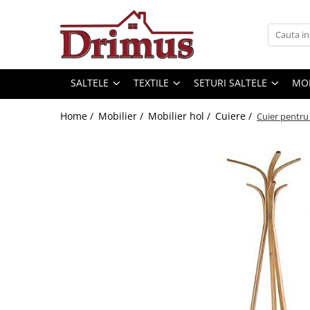
Saltele
Textile
Seturi saltele
Mobilier
Scaune
Mese
Saltele Ortopedice
Perne
Seturi Avantaj
Decor Stil Scandinav
Scaune bar
Mese cafea
SALTELE
TEXTILE
SETURI SALTELE
MOB
Saltele cu arcuri impachetate
Pilote
Scaune stil scandinav
Scaune ergonomice
Seturi mese si scaune
individual
Mese stil scandinav
Home /
Mobilier /
Mobilier hol /
Cuiere /
Cuier pentru 
Lenjerii pat
Scaune bucatarie
Mese pliante
Saltele cu spuma
Balansoare stil scandinav
Protectii saltele
Scaune living
Mese living
Saltele cu arcuri Drimus
Mobilier baie
Scaune ieftine
Mese bucatarii
Saltele Superortopedice
Baze cu lavoar
Scaune cu mesh
Mese cu scaune
Saltele cu plasa arcuri
Oglinzi baie
Saltele cu spuma
Fotolii
Mese gradinita
Dulapuri baie
Saltele Drimus DeLuxe
Scaune Gaming
Seturi mobilier baie
Saltele cu arcuri impachetate
Mobilier dormitor
Scaune directoriale
individual
Dulapuri
Taburete
Saltele cu plasa de arcuri
Somiere
Scaune vizitator
Saltele Hoteliere
Comode dormitor Drimus