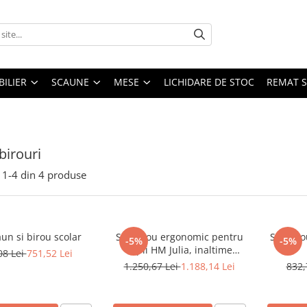
ILIER
SCAUNE
MESE
LICHIDARE DE STOC
REMAT S
birouri
1-
4
din
4
produse
aun si birou scolar
Set birou ergonomic pentru
Set bir
-5%
-5%
copii HM Julia, inaltime
08 Lei
751,52 Lei
reglabila, unghi inclinare
1.250,67 Lei
1.188,14 Lei
832,
ajustabil, lemn si dulapior HM
Nils, roti, sertare, natur