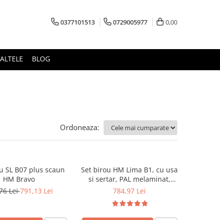
0377101513
0729005977
0,00
ALTELE
BLOG
Ordoneaza:
ou SL B07 plus scaun
Set birou HM Lima B1, cu usa
HM Bravo
si sertar, PAL melaminat,
120x55x75 cm, stejar
76 Lei
791,13 Lei
784,97 Lei
sonoma/alb si scaun copii HM
Timmy, ergonomic, inaltime
reglabila, Rotire 360 ˚,120 kg,