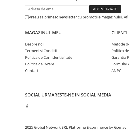
Mese gradinita
Scaune gradinita
Vreau sa primesc newsletter cu promotiile magazinului. Af
Set mese si scaune gradinita
Mobilier copii
MAGAZINUL MEU
CLIENTI
Mobila camera copii
Despre noi
Metode de
Scaune birou pentru copii
Termeni si Conditii
Politica d
Saltele patuturi copii
Politica de Confidentialitate
Garantia 
Paturi copii
Politica de livrare
Formular 
Masa si scaune gradinita
Contact
ANPC
Seturi comode living si dormitor
SOCIAL
URMARESTE-NE IN SOCIAL MEDIA
2025 Global Network SRL
Platforma E-commerce by Gomag