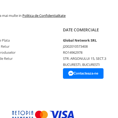
la mai multe in
Politica de Confidentialitate
DATE COMERCIALE
 Plata
Global Network SRL
e Retur
J2002010573408
Produselor
RO14962978
de Retur
STR. ARGONULUI 15, SECT.3
BUCURESTI, BUCURESTI
Contacteaza-ne