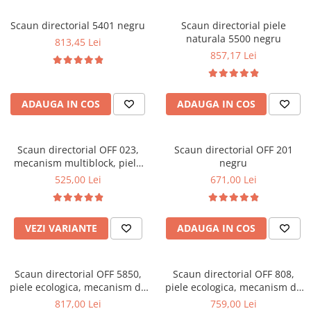
Scaune pliante
Saltele Pocket
Noptiere
Scaune birou
Saltele cu arcuri impachetate
Scaun directorial 5401 negru
Scaun directorial piele
Paturi
naturala 5500 negru
individual
813,45 Lei
Scaune profesionale
Seturi de pat si saltea
857,17 Lei
Saltele Memory Pocket
Masute de toaleta
Scaune Lemn
Saltele Memory Foam
Mobilier living
Scaune birou copii
Saltele Memory Pocket
Scaune pentru living
ADAUGA IN COS
ADAUGA IN COS
Scaune resigilate
Saltele cu plasa arcuri
Seturi comode living si vitrine
Scaune gradinita
Saltele cu spuma
Mobila living
Scaun directorial OFF 023,
Scaun directorial OFF 201
Saltele cu spuma
Scaune conferinta
Comode living
mecanism multiblock, piele
negru
Saltele cu spuma poliuretanica
Scaune terasa si outdoor
Set mese plus scaune
ecologica, baza polipropilena,
525,00 Lei
671,00 Lei
100 kg
Saltele Latex
Mobilier birou
Saltele Memory
Scaune ergonomice
Saltele 140x200
VEZI VARIANTE
ADAUGA IN COS
Etajere Birou
Saltele 160x200
Dulap birou
Birouri
Saltele 180x200
Scaun directorial OFF 5850,
Scaun directorial OFF 808,
Scaune pentru birou
piele ecologica, mecanism de
piele ecologica, mecanism de
Top saltele
balans, reglabil pe inaltime,
balans, baza metalica, rotativ,
817,00 Lei
759,00 Lei
Scaune pentru vizitatori