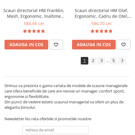
Scaun directorial HM Franklin,
Scaun directorial HM Olaf,
Mesh, Ergonomic, Inaltime
Ergonomic, Cadru de Otel,
ajustabila, Mecanism
Stofa, Inaltime ajustabila,
584,66 Lei
586,70 Lei
balansare, Mecanism
Mecanism balansare, Cu
Multiblock, Cu tetiera, 136 kg,
tetiera, 120 kg, 121x58x59 cm,
124x60x65 cm, Gri
Gri
ADAUGA IN COS
ADAUGA IN COS
1
2
3
5
...
Drimus va prezinta o gama variata de modele de scaune manageriale
care ofera beneficiile de care are nevoie un manager: confort sporit,
ergonomie si flexibilitate.
Din punct de vedere estetic scaunul managerial va oferii un plus de
eleganta biroului.
Newsletter
Nu rata ofertele si promotiile noastre