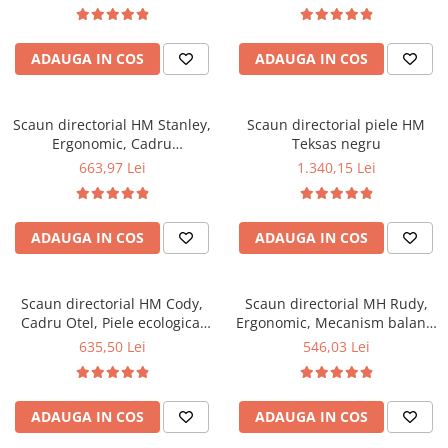
Suport lombar, Inaltime
ajustabila, 110 kg, 125x65x43
cm, Negru
ADAUGA IN COS
ADAUGA IN COS
Scaun directorial HM Stanley,
Scaun directorial piele HM
Ergonomic, Cadru
Teksas negru
Polipropilena, Piele ecologica,
663,97 Lei
1.340,15 Lei
Suport lombar, Mecanism
balansare, 102kg, 115x59x50
cm, Negru
ADAUGA IN COS
ADAUGA IN COS
Scaun directorial HM Cody,
Scaun directorial MH Rudy,
Cadru Otel, Piele ecologica,
Ergonomic, Mecanism balans,
Inaltime ajustabila, Mecanism
Piele ecologica, Confort sporit,
635,50 Lei
546,03 Lei
balansare, 130 kg,
Inaltime reglabila, 110 Kg,
119x64x65cm, Maro
Maro
ADAUGA IN COS
ADAUGA IN COS