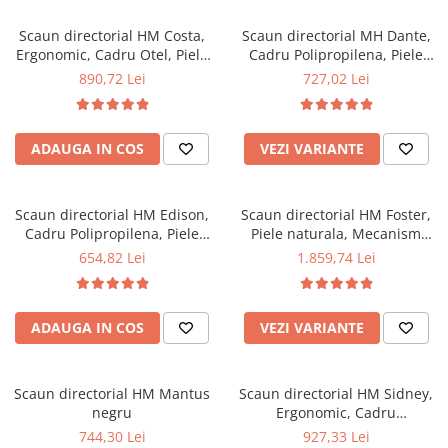
Mese gradinita
Scaun directorial HM Costa,
Scaun directorial MH Dante,
Scaune gradinita
Ergonomic, Cadru Otel, Piele
Cadru Polipropilena, Piele
ecologica, Inaltime ajustabila,
ecologica, Inaltime ajustabila,
Set mese si scaune gradinita
890,72 Lei
727,02 Lei
Mecanism balansare, 110 kg,
Mecanism balansare, 136 kg,
Mobilier copii
124x60x63 cm, Crem
119x67x52 cm, Bej
Mobila camera copii
ADAUGA IN COS
VEZI VARIANTE
Scaune birou pentru copii
Saltele patuturi copii
Paturi copii
Scaun directorial HM Edison,
Scaun directorial HM Foster,
Cadru Polipropilena, Piele
Piele naturala, Mecanism
Masa si scaune gradinita
ecologica, Inaltime ajustabila,
Multiblock, Suport lombar,
654,82 Lei
1.859,74 Lei
Seturi comode living si dormitor
Sistem Balansare, 120 kg,
Inaltime ajustabila, 120 kg,
118x64x70 cm, Negru
125x68x54 cm, Negru
ADAUGA IN COS
VEZI VARIANTE
Scaun directorial HM Mantus
Scaun directorial HM Sidney,
negru
Ergonomic, Cadru
Polipropilena, Tapiterie Stofa,
744,30 Lei
927,33 Lei