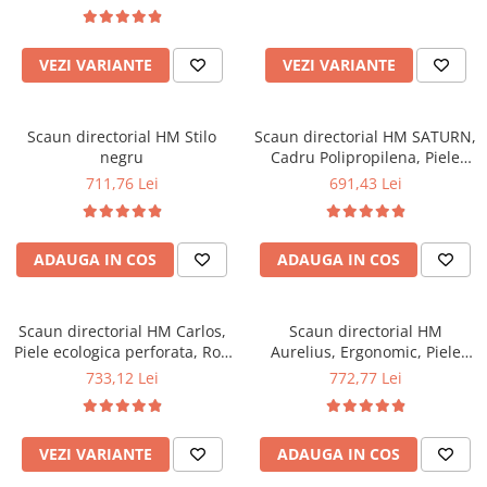
Top saltele 5 cm
120 kg
inaltime ajustabila, 110 kg
Scaune manager
Top saltele 10 cm
Mobilier bucatarie
Top saltele memory 5 cm
VEZI VARIANTE
VEZI VARIANTE
Mese bucatarie
Top saltele MemoHR 6.5 cm
Scaune pentru bucatarie
Saltele ieftine
Mobila bucatarie
Scaun directorial HM Stilo
Scaun directorial HM SATURN,
Saltele cu plasa de arcuri
negru
Cadru Polipropilena, Piele
Seturi mese si scaune bucatarie
Saltele cu spuma
ecologica, Cotiere ajustabile,
711,76 Lei
691,43 Lei
Mobilier hol
Mecanism de balansare, 120
Kg, Negru
Mobila hol
Suporturi si rafturi pantofi
ADAUGA IN COS
ADAUGA IN COS
Portmantouri
Pantofare
Scaun directorial HM Carlos,
Scaun directorial HM
Seturi mobilier hol
Piele ecologica perforata, Roti
Aurelius, Ergonomic, Piele
Stender haine
cauciucate, Inaltime
ecologica, Inaltime ajustabila,
733,12 Lei
772,77 Lei
ajustabila, Mecanism
Suport lombar, Mecanism
Suport pentru umerase
multiblock, 136 Kg, Bej
balans, 115 kg, 120x65x67 cm
Etajere
, Alb
Cuiere
VEZI VARIANTE
ADAUGA IN COS
Mobilier gradinita