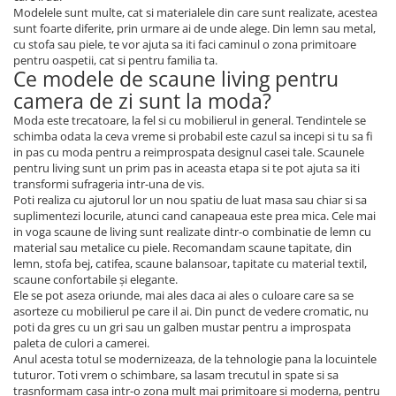
Modelele sunt multe, cat si materialele din care sunt realizate, acestea
sunt foarte diferite, prin urmare ai de unde alege. Din lemn sau metal,
cu stofa sau piele, te vor ajuta sa iti faci caminul o zona primitoare
pentru oaspetii, cat si pentru familia ta.
Ce modele de scaune living pentru
camera de zi sunt la moda?
Moda este trecatoare, la fel si cu mobilierul in general. Tendintele se
schimba odata la ceva vreme si probabil este cazul sa incepi si tu sa fi
in pas cu moda pentru a reimprospata designul casei tale. Scaunele
pentru living sunt un prim pas in aceasta etapa si te pot ajuta sa iti
transformi sufrageria intr-una de vis.
Poti realiza cu ajutorul lor un nou spatiu de luat masa sau chiar si sa
suplimentezi locurile, atunci cand canapeaua este prea mica. Cele mai
in voga scaune de living sunt realizate dintr-o combinatie de lemn cu
material sau metalice cu piele. Recomandam scaune tapitate, din
lemn, stofa bej, catifea, scaune balansoar, tapitate cu material textil,
scaune confortabile și elegante.
Ele se pot aseza oriunde, mai ales daca ai ales o culoare care sa se
asorteze cu mobilierul pe care il ai. Din punct de vedere cromatic, nu
poti da gres cu un gri sau un galben mustar pentru a improspata
paleta de culori a camerei.
Anul acesta totul se modernizeaza, de la tehnologie pana la locuintele
tuturor. Toti vrem o schimbare, sa lasam trecutul in spate si sa
trasnformam casa intr-o zona mult mai primitoare si moderna, pentru