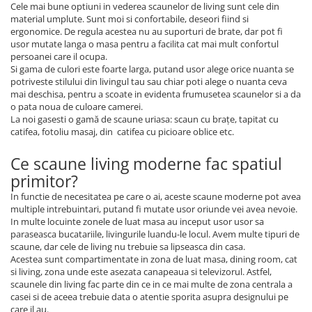
Cele mai bune optiuni in vederea scaunelor de living sunt cele din
material umplute. Sunt moi si confortabile, deseori fiind si
ergonomice. De regula acestea nu au suporturi de brate, dar pot fi
usor mutate langa o masa pentru a facilita cat mai mult confortul
persoanei care il ocupa.
Si gama de culori este foarte larga, putand usor alege orice nuanta se
potriveste stilului din livingul tau sau chiar poti alege o nuanta ceva
mai deschisa, pentru a scoate in evidenta frumusetea scaunelor si a da
o pata noua de culoare camerei.
La noi gasesti o gamă de scaune uriasa: scaun cu brațe, tapitat cu
catifea, fotoliu masaj, din catifea cu picioare oblice etc.
Ce scaune living moderne fac spatiul
primitor?
In functie de necesitatea pe care o ai, aceste scaune moderne pot avea
multiple intrebuintari, putand fi mutate usor oriunde vei avea nevoie.
In multe locuinte zonele de luat masa au inceput usor usor sa
paraseasca bucatariile, livingurile luandu-le locul. Avem multe tipuri de
scaune, dar cele de living nu trebuie sa lipseasca din casa.
Acestea sunt compartimentate in zona de luat masa, dining room, cat
si living, zona unde este asezata canapeaua si televizorul. Astfel,
scaunele din living fac parte din ce in ce mai multe de zona centrala a
casei si de aceea trebuie data o atentie sporita asupra designului pe
care il au.