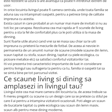
este rezistent la uzura si are avantajul ca poate fi intretinut extrem de
usor.
In orice locuinta livingul poate fi camera centrala, unde toata familia se
aduna sau va intampinati oaspetii, pentru a petrece timp de calitate
impreuna cu acestia.
Exista cazuri in care probabil ai un numar mai mare de invitati si nu au
toti loc pe canapea. Rezolvarea cea mai rapida ar fi scunele de living
pentru a sta la fel de confortabil plus ca le poti utiliza si la masa de
dinning.
Sunt foarte utile atunci cand vrei sa iei masa sau chiar sa te uiti
impreuna cu prietenii la meciurile de fotbal. De aceea ai nevoie in
permanenta de un anumit numar de scaune (modele scaune din lemn,
scaun tapitat cu stofa, scaun dining, tapitat cu piele ecologica, cu
picioare metalice etc) sa satisfaci confortul vizitatorilor tai.
Iti voi prezenta trei caracteristici importante de luat in considerare
pentru livingul sau sufrageria ta pentru ca tu, familia si oaspetii tai sa
se simta bine pe tot parcursul vizitei.
Ce scaune living si dining sa
amplasezi in livingul tau?
Livingul este cea mai mare camera din locuinta ta, de aceea trebuie sa
fi mereu pregatit cu scaune cu un design care sa se preteze cu stilul pe
care il ai pentru a intampina vizitatorii ocazionali. Poti alege un scaun
de bucatarie tapitat cu piele ecologica sau scaun din lemn masiv,
scaun alb pentru mese dining moderne,