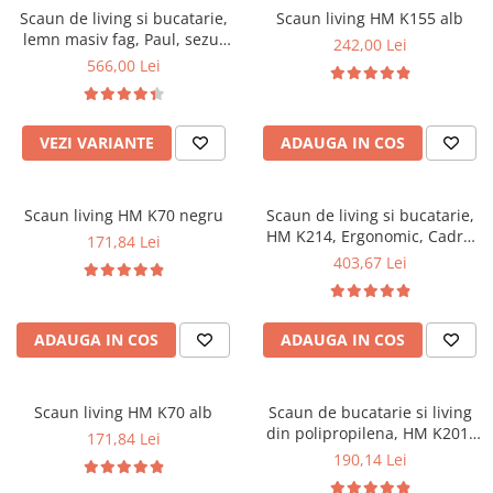
Scaun de living si bucatarie,
Scaun living HM K155 alb
Mese gradinita
lemn masiv fag, Paul, sezut
242,00 Lei
Scaune gradinita
tapitat cu piele ecologica, 120
566,00 Lei
kg, 96x46x43cm, Wenge
Set mese si scaune gradinita
Mobilier copii
VEZI VARIANTE
ADAUGA IN COS
Mobila camera copii
Scaune birou pentru copii
Saltele patuturi copii
Scaun living HM K70 negru
Scaun de living si bucatarie,
Paturi copii
HM K214, Ergonomic, Cadru
171,84 Lei
Metalic, Piele ecologica, 100
Masa si scaune gradinita
403,67 Lei
kg, 90x45x53 cm, Fag
Seturi comode living si dormitor
ADAUGA IN COS
ADAUGA IN COS
Scaun living HM K70 alb
Scaun de bucatarie si living
din polipropilena, HM K201,
171,84 Lei
ergonomic, baza lemn masiv,
190,14 Lei
tapiterie cu piele ecologica,