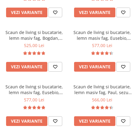
Top saltele 5 cm
Scaune manager
Top saltele 10 cm
VEZI VARIANTE
VEZI VARIANTE
Mobilier bucatarie
Top saltele memory 5 cm
Mese bucatarie
Top saltele MemoHR 6.5 cm
Scaune pentru bucatarie
Saltele ieftine
Scaun de living si bucatarie,
Scaun de living si bucatarie,
Mobila bucatarie
lemn masiv fag, Bogdan,
lemn masiv fag, Eusebio,
Saltele cu plasa de arcuri
sezut tapitat cu piele
tapitat cu stofa, 120 kg,
525,00 Lei
577,00 Lei
Seturi mese si scaune bucatarie
Saltele cu spuma
ecologica, 120 kg,
101x44x45cm, Fag
Mobilier hol
88,5x46x42cm, Wenge
Mobila hol
VEZI VARIANTE
VEZI VARIANTE
Suporturi si rafturi pantofi
Portmantouri
Scaun de living si bucatarie,
Scaun de living si bucatarie,
Pantofare
lemn masiv fag, Eusebio,
lemn masiv fag, Paul, sezut
Seturi mobilier hol
tapitat cu piele ecologica, 120
tapitat cu stofa, 120 kg,
577,00 Lei
566,00 Lei
Stender haine
kg, 101x44x45cm, Wenge
96x46x43cm, Nuc
Suport pentru umerase
Etajere
VEZI VARIANTE
VEZI VARIANTE
Cuiere
Mobilier gradinita