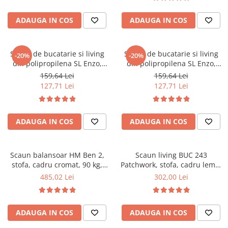
100 kg, Gri inchis
ADAUGA IN COS
ADAUGA IN COS
Scaun de bucatarie si living
Scaun de bucatarie si living
-20%
-20%
din polipropilena SL Enzo,
din polipropilena SL Enzo,
ergonomic, lemn masiv,
ergonomic, lemn masiv,
159,64 Lei
159,64 Lei
83x46x42 cm, 100 kg, Negru
83x46x42 cm, 100 kg, Bleu
127,71 Lei
127,71 Lei
ADAUGA IN COS
ADAUGA IN COS
Scaun balansoar HM Ben 2,
Scaun living BUC 243
stofa, cadru cromat, 90 kg,
Patchwork, stofa, cadru lemn,
negru
110 kg
485,02 Lei
302,00 Lei
ADAUGA IN COS
ADAUGA IN COS