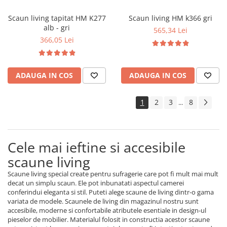
Scaun living tapitat HM K277
Scaun living HM k366 gri
alb - gri
565,34 Lei
366,05 Lei
ADAUGA IN COS
ADAUGA IN COS
1
2
3
8
...
Cele mai ieftine si accesibile
scaune living
Scaune living special create pentru sufragerie care pot fi mult mai mult
decat un simplu scaun. Ele pot inbunatati aspectul camerei
conferindui eleganta si stil. Puteti alege scaune de living dintr-o gama
variata de modele. Scaunele de living din magazinul nostru sunt
accesibile, moderne si confortabile atributele esentiale in design-ul
pieselor de mobilier. Materialul folosit in constructia acestor scaune