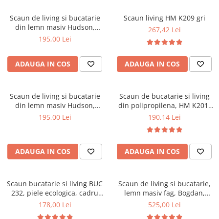
Scaune pliante
Saltele Pocket
Noptiere
Scaune birou
Saltele cu arcuri impachetate
Scaun de living si bucatarie
Scaun living HM K209 gri
Paturi
din lemn masiv Hudson,
individual
267,42 Lei
Scaune profesionale
Seturi de pat si saltea
tapiterie stofa,100 kg,
195,00 Lei
Saltele Memory Pocket
Masute de toaleta
Scaune Lemn
94x50x42 cm, nuc/maro
Saltele Memory Foam
Mobilier living
Scaune birou copii
ADAUGA IN COS
ADAUGA IN COS
Saltele Memory Pocket
Scaune pentru living
Scaune resigilate
Saltele cu plasa arcuri
Seturi comode living si vitrine
Scaune gradinita
Saltele cu spuma
Scaun de living si bucatarie
Scaun de bucatarie si living
Mobila living
din lemn masiv Hudson,
din polipropilena, HM K201,
Saltele cu spuma
Scaune conferinta
Comode living
tapiterie stofa,100 kg,
ergonomic, baza lemn masiv,
195,00 Lei
190,14 Lei
Saltele cu spuma poliuretanica
Scaune terasa si outdoor
Set mese plus scaune
94x50x42 cm, alb/gri
tapiterie cu piele ecologica,
100 kg, alb
Saltele Latex
Mobilier birou
Saltele Memory
Scaune ergonomice
ADAUGA IN COS
ADAUGA IN COS
Saltele 140x200
Etajere Birou
Saltele 160x200
Dulap birou
Scaun bucatarie si living BUC
Scaun de living si bucatarie,
Birouri
Saltele 180x200
232, piele ecologica, cadru
lemn masiv fag, Bogdan,
Scaune pentru birou
lemn, 110 kg
tapitat cu stofa, 120 kg,
178,00 Lei
525,00 Lei
Top saltele
88,5x46x42cm, Nuc
Scaune pentru vizitatori