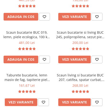
ADAUGA IN COS
VEZI VARIANTE
Scaun bucatarie BUC 019,
Scaun bucatarie si living BUC
lemn, piele ecologica, 100 kg,
245, polipropilena, sezut piele
negru
ecologica, picioare lemn, 110
481,00 Lei
200,00 Lei
kg
ADAUGA IN COS
VEZI VARIANTE
Taburete bucatarie, lemn
Scaun living si bucatarie BUC
masiv de fag, tapiterie piele
207, catifea, spatar curbat,
ecologica, cires
picioare metalice, 120 kg
161,67 Lei
268,00 Lei
VEZI VARIANTE
VEZI VARIANTE