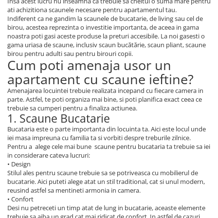
Insa acest lucru nu inseamna ca trebuie sa cheltui o suma mare pentru
ati achizitiona scaunele necesare pentru apartamentul tau.
Indiferent ca ne gandim la scaunele de bucatarie, de living sau cel de
birou, acestea reprezinta o investitie importanta, de aceea in gama
noastra poti gasi aceste produse la preturi accesibile. La noi gasesti o
gama uriasa de scaune, inclusiv scaun bucătărie, scaun pliant, scaune
birou pentru adulti sau pentru birouri copii.
Cum poti amenaja usor un
apartament cu scaune ieftine?
Amenajarea locuintei trebuie realizata incepand cu fiecare camera in
parte. Astfel, te poti organiza mai bine, si poti planifica exact ceea ce
trebuie sa cumperi pentru a finaliza actiunea.
1. Scaune Bucatarie
Bucataria este o parte importanta din locuinta ta. Aici este locul unde
iei masa impreuna cu familia ta si vorbiti despre treburile zilnice.
Pentru a alege cele mai bune scaune pentru bucataria ta trebuie sa iei
in considerare cateva lucruri:
• Design
Stilul ales pentru scaune trebuie sa se potriveasca cu mobilierul de
bucatarie. Aici puteti alege atat un stil traditional, cat si unul modern,
reusind astfel sa mentineti armonia in camera.
• Confort
Desi nu petreceti un timp atat de lung in bucatarie, aceaste elemente
trebuie sa aiba un grad cat mai ridicat de confort. In astfel de cazuri,