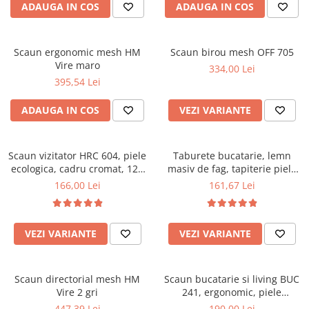
ADAUGA IN COS
ADAUGA IN COS
Mese gradinita
Scaune gradinita
Scaun ergonomic mesh HM
Scaun birou mesh OFF 705
Set mese si scaune gradinita
Vire maro
334,00 Lei
Mobilier copii
395,54 Lei
Mobila camera copii
ADAUGA IN COS
VEZI VARIANTE
Scaune birou pentru copii
Saltele patuturi copii
Paturi copii
Scaun vizitator HRC 604, piele
Taburete bucatarie, lemn
Masa si scaune gradinita
ecologica, cadru cromat, 120
masiv de fag, tapiterie piele
kg
ecologica, wenge
Seturi comode living si dormitor
166,00 Lei
161,67 Lei
VEZI VARIANTE
VEZI VARIANTE
Scaun directorial mesh HM
Scaun bucatarie si living BUC
Vire 2 gri
241, ergonomic, piele
ecologica, cadru lemn, 110 kg
447,39 Lei
190,00 Lei