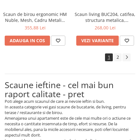
Scaun de birou ergonomic HM
Scaun living BUC204, catifea,
Nuble, Mesh, Cadru Metalic,
structura metalica,
Sezut piele ecologica, Inaltime
ergonomic, spatar cu maner,
355,88 Lei
268,00 Lei
ajustabila, Mecanism
120 kg
balansare,100 Kg, Negru
ADAUGA IN COS
VEZI VARIANTE
1
2
Scaune ieftine - cel mai bun
raport calitate - pret
Poti alege acum scaunul de care ai nevoie ieftin si bun.
In aceasta categorie vei gasi scaune de bucatarie, de living, pentru
terase / restaurante si de birou.
Amenajarea unui apartament este de cele mai multe ori o actiune ce
necesita o cantitate insemnata de timp, efort si resurse. De la
mobilierul ales, pana la micile accesorii necesare, poti oferi locuintei
aspectul mult dorit.