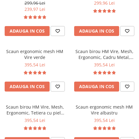
Top saltele 5 cm
ajustabila, Suport lombar, 102
ajustabila, Roti pivotante, 102
299,96 Lei
299,96 Lei
Scaune manager
Kg, Albastru
Kg, Gri
Top saltele 10 cm
239,97 Lei
Mobilier bucatarie
Top saltele memory 5 cm
Mese bucatarie
Top saltele MemoHR 6.5 cm
Scaune pentru bucatarie
ADAUGA IN COS
ADAUGA IN COS
Saltele ieftine
Mobila bucatarie
Saltele cu plasa de arcuri
Seturi mese si scaune bucatarie
Saltele cu spuma
Scaun ergonomic mesh HM
Scaun birou HM Vire, Mesh,
Mobilier hol
Vire verde
Ergonomic, Cadru Metal,
Tetiera cu piele ecologica,
Mobila hol
395,54 Lei
395,54 Lei
Inaltime ajustabila, Mecanism
Suporturi si rafturi pantofi
balansare, 100 Kg, Gri
Portmantouri
ADAUGA IN COS
ADAUGA IN COS
Pantofare
Seturi mobilier hol
Stender haine
Scaun birou HM Vire, Mesh,
Scaun ergonomic mesh HM
Ergonomic, Tetiera cu piele
Vire albastru
Suport pentru umerase
ecologica, Inaltime ajustabila,
395,54 Lei
395,54 Lei
Etajere
Mecanism balansare, Rotire
Cuiere
360 ˚, 100 Kg, Alb
Mobilier gradinita