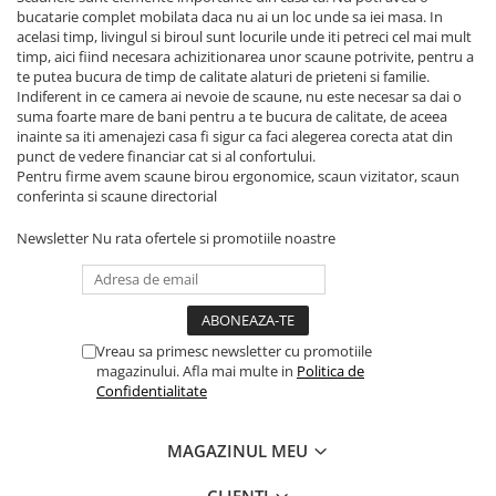
bucatarie complet mobilata daca nu ai un loc unde sa iei masa. In
acelasi timp, livingul si biroul sunt locurile unde iti petreci cel mai mult
timp, aici fiind necesara achizitionarea unor scaune potrivite, pentru a
te putea bucura de timp de calitate alaturi de prieteni si familie.
Indiferent in ce camera ai nevoie de scaune, nu este necesar sa dai o
suma foarte mare de bani pentru a te bucura de calitate, de aceea
inainte sa iti amenajezi casa fi sigur ca faci alegerea corecta atat din
punct de vedere financiar cat si al confortului.
Pentru firme avem scaune birou ergonomice, scaun vizitator, scaun
conferinta si scaune directorial
Newsletter
Nu rata ofertele si promotiile noastre
Vreau sa primesc newsletter cu promotiile
magazinului. Afla mai multe in
Politica de
Confidentialitate
MAGAZINUL MEU