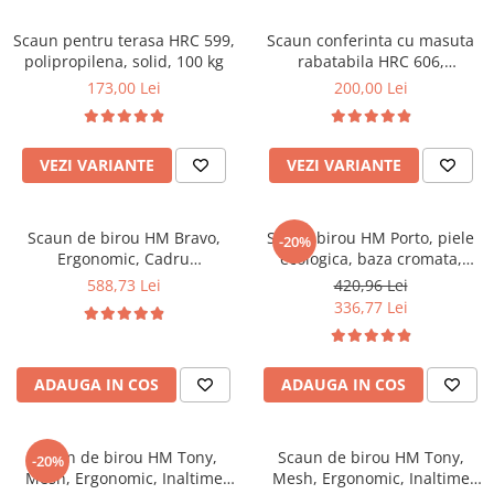
Scaune pliante
Saltele Pocket
Noptiere
Scaune birou
Scaun pentru terasa HRC 599,
Saltele cu arcuri impachetate
Scaun conferinta cu masuta
Paturi
polipropilena, solid, 100 kg
rabatabila HRC 606,
individual
Scaune profesionale
Seturi de pat si saltea
ergonomic, stofa, cadru
173,00 Lei
200,00 Lei
Saltele Memory Pocket
Masute de toaleta
Scaune Lemn
metalic, 120 kg
Saltele Memory Foam
Mobilier living
Scaune birou copii
Saltele Memory Pocket
Scaune pentru living
VEZI VARIANTE
VEZI VARIANTE
Scaune resigilate
Saltele cu plasa arcuri
Seturi comode living si vitrine
Scaune gradinita
Saltele cu spuma
Mobila living
Scaun de birou HM Bravo,
Scaun birou HM Porto, piele
Saltele cu spuma
Scaune conferinta
-20%
Comode living
Ergonomic, Cadru
ecologica, baza cromata,
Saltele cu spuma poliuretanica
Scaune terasa si outdoor
Set mese plus scaune
Polipropilena, Stofa, Inaltime
inaltime ajustabila, rotativ, 90
588,73 Lei
420,96 Lei
ajustabila, 80 kg, Albastru
kg, alb
Saltele Latex
Mobilier birou
336,77 Lei
Saltele Memory
Scaune ergonomice
Saltele 140x200
Etajere Birou
ADAUGA IN COS
ADAUGA IN COS
Saltele 160x200
Dulap birou
Birouri
Saltele 180x200
Scaune pentru birou
Scaun de birou HM Tony,
Scaun de birou HM Tony,
-20%
Top saltele
Mesh, Ergonomic, Inaltime
Mesh, Ergonomic, Inaltime
Scaune pentru vizitatori