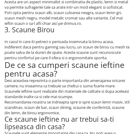
Acesta are un aspect minimalist si combinatia de plastic, lemn si metal
va permite sufrageriei tale sa arate intr-un mod elegant si sofisticat.
Poti opta pentru scaun alb, scaun culoarea neagra, scaun lemn gri,
scaun mesh negru, model metalic cromat sau alte variante. Cel mai
ieftin scaun o sa-l afli chiar aici pe drimus.ro.
3. Scaune Birou
In cazul in care iti petreci o perioada insemnata la birou acasa,
indiferent daca pentru gaming sau lucru, un scaun de birou cu mesh te
poate salva de la dureri de spate. Aceste scaune sunt recunoscute
pentru confortul pe care il ofera si o ergonomitate sporita.
De ce sa cumperi scaune ieftine
pentru acasa?
Desi aceastea reprezinta o parte importanta din amenajarea oricarei
camere, nu inseamna ca trebuie sa cheltui o suma foarte mare.
Scaunele ieftine sunt realizate din materiale de calitate si dupa aceleasi
standarde inalte ca si cele mai scumpe.
Recomandarea noastra se indreapta spre si spre scaun lemn masiv, stil
scandinav, scaun de bar, scaun dining, scaune de conferință, scaune
din lemn, de birou ergonomice.
Ce scaune ieftine nu ar trebui sa-ti
lipseasca din casa?
Scaunele sunt elemente importante din casa ta. Nu poti avea o