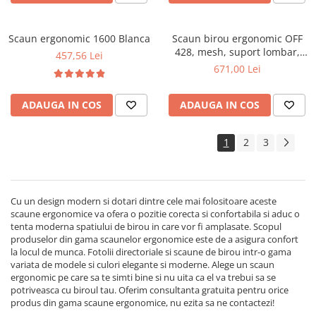
Scaun ergonomic 1600 Blanca
Scaun birou ergonomic OFF
428, mesh, suport lombar,
457,56 Lei
tetiera, mecanism multiblock,
671,00 Lei
suport picioare, 100 kg
ADAUGA IN COS
ADAUGA IN COS
1
2
3
Cu un design modern si dotari dintre cele mai folositoare aceste
scaune ergonomice va ofera o pozitie corecta si confortabila si aduc o
tenta moderna spatiului de birou in care vor fi amplasate. Scopul
produselor din gama scaunelor ergonomice este de a asigura confort
la locul de munca. Fotolii directoriale si scaune de birou intr-o gama
variata de modele si culori elegante si moderne. Alege un scaun
ergonomic pe care sa te simti bine si nu uita ca el va trebui sa se
potriveasca cu biroul tau. Oferim consultanta gratuita pentru orice
produs din gama scaune ergonomice, nu ezita sa ne contactezi!