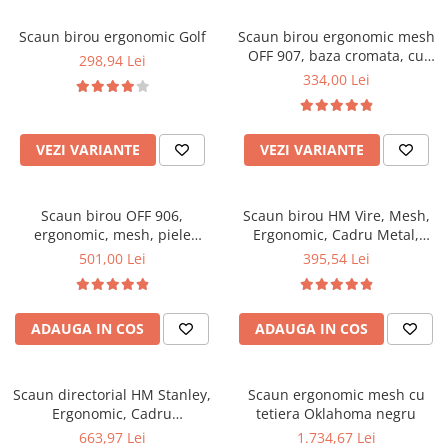
Scaune pliante
Saltele Pocket
Noptiere
Scaune birou
Saltele cu arcuri impachetate
Scaun birou ergonomic Golf
Scaun birou ergonomic mesh
Paturi
OFF 907, baza cromata, cu
individual
298,94 Lei
Scaune profesionale
Seturi de pat si saltea
tetiera, mecanism de balans,
334,00 Lei
Saltele Memory Pocket
Masute de toaleta
Scaune Lemn
110 kg
Saltele Memory Foam
Mobilier living
Scaune birou copii
Saltele Memory Pocket
Scaune pentru living
VEZI VARIANTE
VEZI VARIANTE
Scaune resigilate
Saltele cu plasa arcuri
Seturi comode living si vitrine
Scaune gradinita
Saltele cu spuma
Mobila living
Scaun birou OFF 906,
Scaun birou HM Vire, Mesh,
Saltele cu spuma
Scaune conferinta
Comode living
ergonomic, mesh, piele
Ergonomic, Cadru Metal,
Saltele cu spuma poliuretanica
Scaune terasa si outdoor
Set mese plus scaune
ecologica, cadru cromat,
Tetiera cu piele ecologica,
501,00 Lei
395,54 Lei
mecanism de balans, 110 kg,
Inaltime ajustabila, Mecanism
Saltele Latex
Mobilier birou
negru
balansare, 100 Kg, Negru
Saltele Memory
Scaune ergonomice
Saltele 140x200
ADAUGA IN COS
ADAUGA IN COS
Etajere Birou
Saltele 160x200
Dulap birou
Birouri
Saltele 180x200
Scaun directorial HM Stanley,
Scaun ergonomic mesh cu
Scaune pentru birou
Ergonomic, Cadru
tetiera Oklahoma negru
Top saltele
Polipropilena, Piele ecologica,
663,97 Lei
1.734,67 Lei
Scaune pentru vizitatori