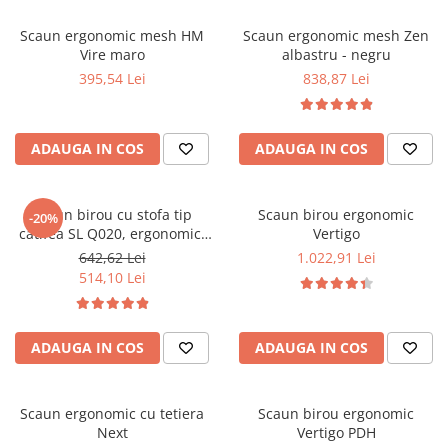
Mese gradinita
Scaun ergonomic mesh HM
Scaun ergonomic mesh Zen
Scaune gradinita
Vire maro
albastru - negru
Set mese si scaune gradinita
395,54 Lei
838,87 Lei
Mobilier copii
Mobila camera copii
ADAUGA IN COS
ADAUGA IN COS
Scaune birou pentru copii
Saltele patuturi copii
Paturi copii
Scaun birou cu stofa tip
Scaun birou ergonomic
-20%
catifea SL Q020, ergonomic,
Vertigo
Masa si scaune gradinita
inaltime reglabila, cadru
642,62 Lei
1.022,91 Lei
Seturi comode living si dormitor
cromat, rotatie 360°, 90 kg,
514,10 Lei
Caramiziu
ADAUGA IN COS
ADAUGA IN COS
Scaun ergonomic cu tetiera
Scaun birou ergonomic
Next
Vertigo PDH