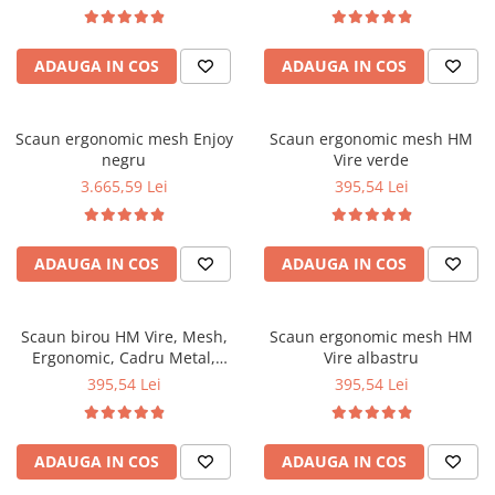
Top saltele 5 cm
Suport lombar, Mecanism
Scaune manager
balansare, 102kg, 115x59x50
Top saltele 10 cm
cm, Negru
Mobilier bucatarie
Top saltele memory 5 cm
ADAUGA IN COS
ADAUGA IN COS
Mese bucatarie
Top saltele MemoHR 6.5 cm
Scaune pentru bucatarie
Saltele ieftine
Scaun ergonomic mesh Enjoy
Mobila bucatarie
Scaun ergonomic mesh HM
Saltele cu plasa de arcuri
negru
Vire verde
Seturi mese si scaune bucatarie
Saltele cu spuma
3.665,59 Lei
395,54 Lei
Mobilier hol
Mobila hol
Suporturi si rafturi pantofi
ADAUGA IN COS
ADAUGA IN COS
Portmantouri
Pantofare
Scaun birou HM Vire, Mesh,
Scaun ergonomic mesh HM
Seturi mobilier hol
Ergonomic, Cadru Metal,
Vire albastru
Stender haine
Tetiera cu piele ecologica,
395,54 Lei
395,54 Lei
Inaltime ajustabila, Mecanism
Suport pentru umerase
balansare, 100 Kg, Gri
Etajere
Cuiere
ADAUGA IN COS
ADAUGA IN COS
Mobilier gradinita