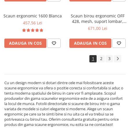
Scaun ergonomic 1600 Blanca
Scaun birou ergonomic OFF
428, mesh, suport lombar,
457,56 Lei
tetiera, mecanism multiblock,
671,00 Lei
suport picioare, 100 kg
ADAUGA IN COS
ADAUGA IN COS
1
2
3
Cu un design modern si dotari dintre cele mai folositoare aceste
scaune ergonomice va ofera o pozitie corecta si confortabila si aduc o
tenta moderna spatiului de birou in care vor fi amplasate. Scopul
produselor din gama scaunelor ergonomice este de a asigura confort
la locul de munca. Fotolii directoriale si scaune de birou intr-o gama
variata de modele si culori elegante si moderne. Alege un scaun
ergonomic pe care sa te simti bine si nu uita ca el va trebui sa se
potriveasca cu biroul tau. Oferim consultanta gratuita pentru orice
produs din gama scaune ergonomice, nu ezita sa ne contactezi!