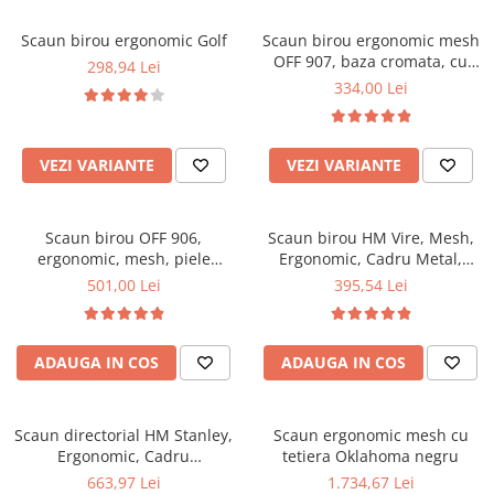
Scaune pliante
Saltele Pocket
Noptiere
Scaune birou
Saltele cu arcuri impachetate
Scaun birou ergonomic Golf
Scaun birou ergonomic mesh
Paturi
OFF 907, baza cromata, cu
individual
298,94 Lei
Scaune profesionale
Seturi de pat si saltea
tetiera, mecanism de balans,
334,00 Lei
Saltele Memory Pocket
Masute de toaleta
Scaune Lemn
110 kg
Saltele Memory Foam
Mobilier living
Scaune birou copii
Saltele Memory Pocket
Scaune pentru living
VEZI VARIANTE
VEZI VARIANTE
Scaune resigilate
Saltele cu plasa arcuri
Seturi comode living si vitrine
Scaune gradinita
Saltele cu spuma
Mobila living
Scaun birou OFF 906,
Scaun birou HM Vire, Mesh,
Saltele cu spuma
Scaune conferinta
Comode living
ergonomic, mesh, piele
Ergonomic, Cadru Metal,
Saltele cu spuma poliuretanica
Scaune terasa si outdoor
Set mese plus scaune
ecologica, cadru cromat,
Tetiera cu piele ecologica,
501,00 Lei
395,54 Lei
mecanism de balans, 110 kg,
Inaltime ajustabila, Mecanism
Saltele Latex
Mobilier birou
negru
balansare, 100 Kg, Negru
Saltele Memory
Scaune ergonomice
Saltele 140x200
ADAUGA IN COS
ADAUGA IN COS
Etajere Birou
Saltele 160x200
Dulap birou
Birouri
Saltele 180x200
Scaun directorial HM Stanley,
Scaun ergonomic mesh cu
Scaune pentru birou
Ergonomic, Cadru
tetiera Oklahoma negru
Top saltele
Polipropilena, Piele ecologica,
663,97 Lei
1.734,67 Lei
Scaune pentru vizitatori