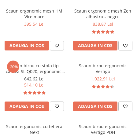
Mese gradinita
Scaun ergonomic mesh HM
Scaun ergonomic mesh Zen
Scaune gradinita
Vire maro
albastru - negru
Set mese si scaune gradinita
395,54 Lei
838,87 Lei
Mobilier copii
Mobila camera copii
ADAUGA IN COS
ADAUGA IN COS
Scaune birou pentru copii
Saltele patuturi copii
Paturi copii
Scaun birou cu stofa tip
Scaun birou ergonomic
-20%
catifea SL Q020, ergonomic,
Vertigo
Masa si scaune gradinita
inaltime reglabila, cadru
642,62 Lei
1.022,91 Lei
Seturi comode living si dormitor
cromat, rotatie 360°, 90 kg,
514,10 Lei
Caramiziu
ADAUGA IN COS
ADAUGA IN COS
Scaun ergonomic cu tetiera
Scaun birou ergonomic
Next
Vertigo PDH