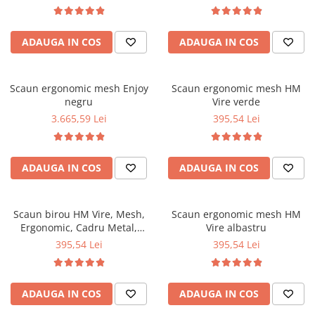
Top saltele 5 cm
Suport lombar, Mecanism
Scaune manager
balansare, 102kg, 115x59x50
Top saltele 10 cm
cm, Negru
Mobilier bucatarie
Top saltele memory 5 cm
ADAUGA IN COS
ADAUGA IN COS
Mese bucatarie
Top saltele MemoHR 6.5 cm
Scaune pentru bucatarie
Saltele ieftine
Scaun ergonomic mesh Enjoy
Mobila bucatarie
Scaun ergonomic mesh HM
Saltele cu plasa de arcuri
negru
Vire verde
Seturi mese si scaune bucatarie
Saltele cu spuma
3.665,59 Lei
395,54 Lei
Mobilier hol
Mobila hol
Suporturi si rafturi pantofi
ADAUGA IN COS
ADAUGA IN COS
Portmantouri
Pantofare
Scaun birou HM Vire, Mesh,
Scaun ergonomic mesh HM
Seturi mobilier hol
Ergonomic, Cadru Metal,
Vire albastru
Stender haine
Tetiera cu piele ecologica,
395,54 Lei
395,54 Lei
Inaltime ajustabila, Mecanism
Suport pentru umerase
balansare, 100 Kg, Gri
Etajere
Cuiere
ADAUGA IN COS
ADAUGA IN COS
Mobilier gradinita