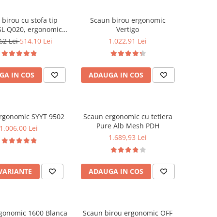
birou cu stofa tip
Scaun birou ergonomic
 SL Q020, ergonomic,
Vertigo
me reglabila, cadru
62 Lei
514,10 Lei
1.022,91 Lei
rotatie 360°, 90 kg,
Caramiziu
GA IN COS
ADAUGA IN COS
rgonomic SYYT 9502
Scaun ergonomic cu tetiera
Pure Alb Mesh PDH
1.006,00 Lei
1.689,93 Lei
 VARIANTE
ADAUGA IN COS
gonomic 1600 Blanca
Scaun birou ergonomic OFF