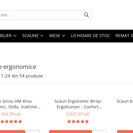
ILIER
SCAUNE
MESE
LICHIDARE DE STOC
REMAT S
e ergonomice
1-
24
din
54
produse
 birou HM Rino,
Scaun Ergonomic Birou
Scaun b
ic, Stofa, Inaltime
Ergohuman - Confort
abila, Mecanism
Premium, Reglaje Inteligente
574,50 Lei
3.027,03 Lei
e, 100 kg, 122x61x40
si Design Modern pentru
cm, Gri
Performanta la Birou