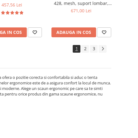
428, mesh, suport lombar,
457,56 Lei
tetiera, mecanism multiblock,
671,00 Lei
suport picioare, 100 kg
GA IN COS
ADAUGA IN COS
1
2
3
ofera o pozitie corecta si confortabila si aduc o tenta
nelor ergonomice este de a asigura confort la locul de munca.
e si moderne. Alege un scaun ergonomic pe care sa te simti
atuita pentru orice produs din gama scaune ergonomice, nu