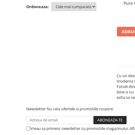
Pure
Ordoneaza:
Mese gradinita
Scaune gradinita
Set mese si scaune gradinita
Mobilier copii
ADAUG
Mobila camera copii
Scaune birou pentru copii
Saltele patuturi copii
Paturi copii
Masa si scaune gradinita
Cu un desi
Seturi comode living si dormitor
moderna sp
Fotolii di
bine si nu
ezita sa n
Newsletter
Nu rata ofertele si promotiile noastre
Vreau sa primesc newsletter cu promotiile magazinului. Af