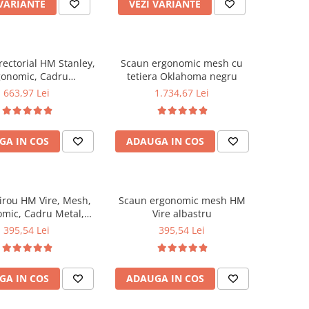
 VARIANTE
VEZI VARIANTE
rectorial HM Stanley,
Scaun ergonomic mesh cu
gonomic, Cadru
tetiera Oklahoma negru
lena, Piele ecologica,
663,97 Lei
1.734,67 Lei
 lombar, Mecanism
e, 102kg, 115x59x50
cm, Negru
GA IN COS
ADAUGA IN COS
irou HM Vire, Mesh,
Scaun ergonomic mesh HM
mic, Cadru Metal,
Vire albastru
 cu piele ecologica,
395,54 Lei
395,54 Lei
 ajustabila, Mecanism
sare, 100 Kg, Gri
GA IN COS
ADAUGA IN COS