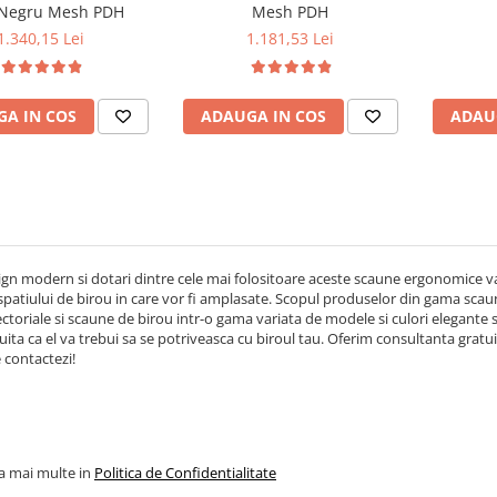
 Negru Mesh PDH
Mesh PDH
1.340,15 Lei
1.181,53 Lei
A IN COS
ADAUGA IN COS
ADAU
gn modern si dotari dintre cele mai folositoare aceste scaune ergonomice va 
atiului de birou in care vor fi amplasate. Scopul produselor din gama scau
rectoriale si scaune de birou intr-o gama variata de modele si culori elegant
 uita ca el va trebui sa se potriveasca cu biroul tau. Oferim consultanta gr
e contactezi!
la mai multe in
Politica de Confidentialitate