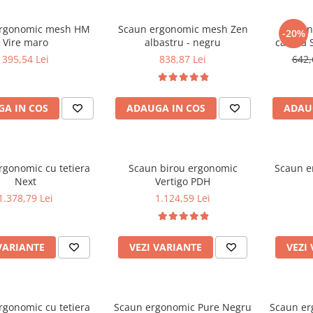
ergonomic mesh HM
Scaun ergonomic mesh Zen
Scaun 
-20%
Vire maro
albastru - negru
catifea
inalti
395,54 Lei
838,87 Lei
642,
cromat, 
A IN COS
ADAUGA IN COS
ADAU
rgonomic cu tetiera
Scaun birou ergonomic
Scaun e
Next
Vertigo PDH
1.378,79 Lei
1.124,59 Lei
VARIANTE
VEZI VARIANTE
VEZI
rgonomic cu tetiera
Scaun ergonomic Pure Negru
Scaun er