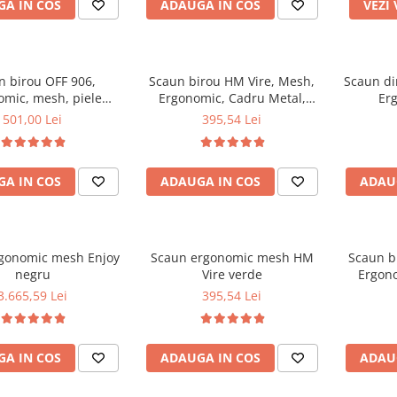
A IN COS
ADAUGA IN COS
VEZI
n birou OFF 906,
Scaun birou HM Vire, Mesh,
Scaun di
omic, mesh, piele
Ergonomic, Cadru Metal,
Er
ica, cadru cromat,
Tetiera cu piele ecologica,
Polipropi
501,00 Lei
395,54 Lei
 de balans, 110 kg,
Inaltime ajustabila, Mecanism
Suport
negru
balansare, 100 Kg, Negru
balansar
A IN COS
ADAUGA IN COS
ADAU
gonomic mesh Enjoy
Scaun ergonomic mesh HM
Scaun b
negru
Vire verde
Ergono
Tetiera
3.665,59 Lei
395,54 Lei
Inaltime
balan
A IN COS
ADAUGA IN COS
ADAU