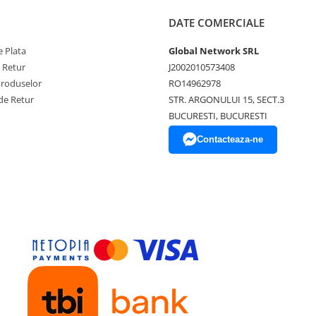
DATE COMERCIALE
 Plata
Global Network SRL
e Retur
J2002010573408
Produselor
RO14962978
de Retur
STR. ARGONULUI 15, SECT.3
BUCURESTI, BUCURESTI
Contacteaza-ne