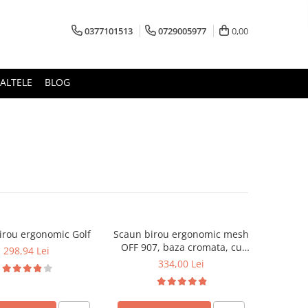
0377101513
0729005977
0,00
ALTELE
BLOG
irou ergonomic Golf
Scaun birou ergonomic mesh
OFF 907, baza cromata, cu
298,94 Lei
tetiera, mecanism de balans,
334,00 Lei
110 kg