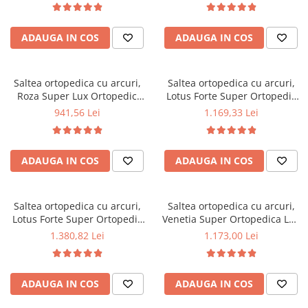
arcuri Bonell,reversibila,
arcuri Bonell,reversibila,
Mese gradinita
banda de aerisire spaceair,
banda de aerisire spaceair,
Scaune gradinita
ADAUGA IN COS
ADAUGA IN COS
greutate maxima sustinuta
greutate maxima sustinuta
100 kg/utilizator, Salt Confort
100 kg/utilizator, Salt Confort
Set mese si scaune gradinita
Mobilier copii
Saltea ortopedica cu arcuri,
Saltea ortopedica cu arcuri,
Mobila camera copii
Roza Super Lux Ortopedic
Lotus Forte Super Ortopedic
160x190x25cm, fermitate
160x200x30cm, fermitate
Scaune birou pentru copii
941,56 Lei
1.169,33 Lei
mediu spre tare, plasa de
mediu spre tare, plasa de
Saltele patuturi copii
arcuri Bonell, fara vara-iarna,
arcuri Bonell, fara vara-iarna,
Paturi copii
banda de aerisire spaceair,
banda de aerisire spaceair,
ADAUGA IN COS
ADAUGA IN COS
greutate maxima sustinuta
Salt Confort
Masa si scaune gradinita
100 kg/utilizator, Salt Confort
Seturi comode living si dormitor
Saltea ortopedica cu arcuri,
Saltea ortopedica cu arcuri,
Lotus Forte Super Ortopedic
Venetia Super Ortopedica Lux
200x200x30cm, fermitate
Flexa 160x200x30cm,
1.380,82 Lei
1.173,00 Lei
mediu spre tare, plasa de
fermitate tare, plasa arcuri tip
arcuri Bonell, fara vara-iarna,
Bonell, reversibila, sistem
banda de aerisire spaceair,
aerisire perimetral, Saltex
ADAUGA IN COS
ADAUGA IN COS
Salt Confort