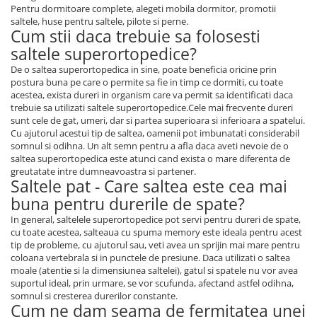
Pentru dormitoare complete, alegeti mobila dormitor, promotii
saltele, huse pentru saltele, pilote si perne.
Cum stii daca trebuie sa folosesti
saltele superortopedice?
De o saltea superortopedica in sine, poate beneficia oricine prin
postura buna pe care o permite sa fie in timp ce dormiti, cu toate
acestea, exista dureri in organism care va permit sa identificati daca
trebuie sa utilizati saltele superortopedice.Cele mai frecvente dureri
sunt cele de gat, umeri, dar si partea superioara si inferioara a spatelui.
Cu ajutorul acestui tip de saltea, oamenii pot imbunatati considerabil
somnul si odihna. Un alt semn pentru a afla daca aveti nevoie de o
saltea superortopedica este atunci cand exista o mare diferenta de
greutatate intre dumneavoastra si partener.
Saltele pat - Care saltea este cea mai
buna pentru durerile de spate?
In general, saltelele superortopedice pot servi pentru dureri de spate,
cu toate acestea, salteaua cu spuma memory este ideala pentru acest
tip de probleme, cu ajutorul sau, veti avea un sprijin mai mare pentru
coloana vertebrala si in punctele de presiune. Daca utilizati o saltea
moale (atentie si la dimensiunea saltelei), gatul si spatele nu vor avea
suportul ideal, prin urmare, se vor scufunda, afectand astfel odihna,
somnul si cresterea durerilor constante.
Cum ne dam seama de fermitatea unei