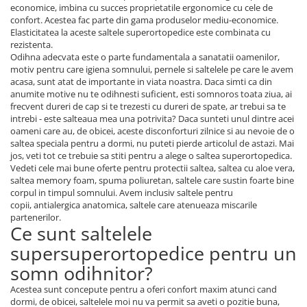
economice, imbina cu succes proprietatile ergonomice cu cele de
confort. Acestea fac parte din gama produselor mediu-economice.
Elasticitatea la aceste saltele superortopedice este combinata cu
rezistenta.
Odihna adecvata este o parte fundamentala a sanatatii oamenilor,
motiv pentru care igiena somnului, pernele si saltelele pe care le avem
acasa, sunt atat de importante in viata noastra. Daca simti ca din
anumite motive nu te odihnesti suficient, esti somnoros toata ziua, ai
frecvent dureri de cap si te trezesti cu dureri de spate, ar trebui sa te
intrebi - este salteaua mea una potrivita? Daca sunteti unul dintre acei
oameni care au, de obicei, aceste disconforturi zilnice si au nevoie de o
saltea speciala pentru a dormi, nu puteti pierde articolul de astazi. Mai
jos, veti tot ce trebuie sa stiti pentru a alege o saltea superortopedica.
Vedeti cele mai bune oferte pentru protectii saltea, saltea cu aloe vera,
saltea memory foam, spuma poliuretan, saltele care sustin foarte bine
corpul in timpul somnului. Avem inclusiv saltele pentru
copii, antialergica anatomica, saltele care atenueaza miscarile
partenerilor.
Ce sunt saltelele
supersuperortopedice pentru un
somn odihnitor?
Acestea sunt concepute pentru a oferi confort maxim atunci cand
dormi, de obicei, saltelele moi nu va permit sa aveti o pozitie buna,