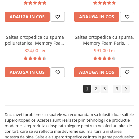
vara-iarna, sistem aerisire
memory foam 5 cm, sistem de
perimetral, Saltex
aerisire perimetral, Saltex
ADAUGA IN COS
ADAUGA IN COS
Saltea ortopedica cu spuma
Saltea ortopedica cu spuma,
poliuretanica, Memory Foam
Memory Foam Paris,
Paris 5cm, 80x200x23cm,
100x200x23cm, fermitate tare,
824,00 Lei
991,00 Lei
fermitate tare, sistem de
spuma poliuretanica, memory
aerisire perimetral, Saltex
foam 5 cm, sistem de aerisire
perimetral, Saltex
ADAUGA IN COS
ADAUGA IN COS
1
2
3
9
...
Daca aveti probleme cu spatele va recomandam sa folositi doar saltele
superortopedice. Acestea sunt realizate prin tehnologii de productie
moderne si reprezinta o inspirata alegere pentru a ne oferi un plus de
confort, care se va reflecta mai devreme sau mai tarziu in starea
noastra de bine. Saltelele superortopedice ce intra in gama produselor