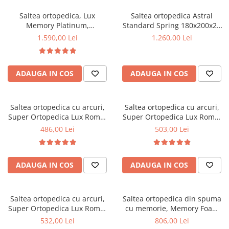
Saltea ortopedica, Lux
Saltea ortopedica Astral
Memory Platinum,
Standard Spring 180x200x25
160x200x30cm, fermitate tare,
cm, arcuri Bonell, husa
1.590,00 Lei
1.260,00 Lei
cu plasa de arcuri, memory
detasabila tricot,
foam 2,5 cm, husa matlasata,
hipoalergenica, fermitate tare
sistem de aerisire perimetral,
ADAUGA IN COS
ADAUGA IN COS
greutate maxima sustinuta
120 kg/utilizator, Saltex
Saltea ortopedica cu arcuri,
Saltea ortopedica cu arcuri,
Super Ortopedica Lux Roma,
Super Ortopedica Lux Roma,
70x190x23cm, fermitate tare,
70x200x23cm, fermitate tare,
486,00 Lei
503,00 Lei
plasa arcuri tip Bonell, fata
plasa arcuri tip Bonell, fata
vara-iarna, sistem aerisire
vara-iarna, sistem aerisire
perimetral, Saltex
perimetral, Saltex
ADAUGA IN COS
ADAUGA IN COS
Saltea ortopedica cu arcuri,
Saltea ortopedica din spuma
Super Ortopedica Lux Roma,
cu memorie, Memory Foam
80x190x23cm, fermitate tare,
Paris, 80x190x23cm, fermitate
532,00 Lei
806,00 Lei
plasa arcuri tip Bonell, fata
tare, spuma poliuretanica,