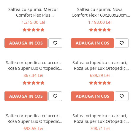
Top saltele 5 cm
Scaune manager
Top saltele 10 cm
Saltea cu spuma, Mercur
Saltea cu spuma, Nova
Mobilier bucatarie
Comfort Flex Plus
Comfort Flex 160x200x20cm,
Top saltele memory 5 cm
140x200x20cm, fermitate
fermitate tare,
Mese bucatarie
1.215,00 Lei
1.193,00 Lei
Top saltele MemoHR 6.5 cm
mediu spre tare,
hipoalergenica, husa
Scaune pentru bucatarie
Saltele ieftine
hipoalergenica, husa
detasabila, Saltsib
Mobila bucatarie
detasabila, Saltsib
Saltele cu plasa de arcuri
ADAUGA IN COS
ADAUGA IN COS
Seturi mese si scaune bucatarie
Saltele cu spuma
Mobilier hol
Mobila hol
Saltea ortopedica cu arcuri,
Saltea ortopedica cu arcuri,
Roza Super Lux Ortopedic
Roza Super Lux Ortopedic
Suporturi si rafturi pantofi
140x200x25cm, fermitate
120x190x25cm, fermitate
867,34 Lei
689,39 Lei
Portmantouri
mediu spre tare, plasa de
mediu spre tare, plasa de
Pantofare
arcuri Bonell, reversibila,
arcuri Bonell,reversibila,
banda de aerisire spaceair,
banda de aerisire spaceair,
Seturi mobilier hol
ADAUGA IN COS
ADAUGA IN COS
greutate maxima sustinuta
greutate maxima sustinuta
Stender haine
100 kg/utilizator, Salt Confort
100 kg/utilizator, Salt Confort
Suport pentru umerase
Saltea ortopedica cu arcuri,
Saltea ortopedica cu arcuri,
Etajere
Roza Super Lux Ortopedic
Roza Super Lux Ortopedic
Cuiere
120x200x25cm, fermitate
125x190x25cm, fermitate
698,55 Lei
708,71 Lei
Mobilier gradinita
mediu spre tare, plasa de
mediu spre tare, plasa de