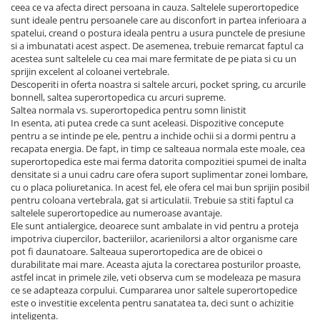
ceea ce va afecta direct persoana in cauza. Saltelele superortopedice
sunt ideale pentru persoanele care au disconfort in partea inferioara a
spatelui, creand o postura ideala pentru a usura punctele de presiune
si a imbunatati acest aspect. De asemenea, trebuie remarcat faptul ca
acestea sunt saltelele cu cea mai mare fermitate de pe piata si cu un
sprijin excelent al coloanei vertebrale.
Descoperiti in oferta noastra si saltele arcuri, pocket spring, cu arcurile
bonnell, saltea superortopedica cu arcuri supreme.
Saltea normala vs. superortopedica pentru somn linistit
In esenta, ati putea crede ca sunt aceleasi. Dispozitive concepute
pentru a se intinde pe ele, pentru a inchide ochii si a dormi pentru a
recapata energia. De fapt, in timp ce salteaua normala este moale, cea
superortopedica este mai ferma datorita compozitiei spumei de inalta
densitate si a unui cadru care ofera suport suplimentar zonei lombare,
cu o placa poliuretanica. In acest fel, ele ofera cel mai bun sprijin posibil
pentru coloana vertebrala, gat si articulatii. Trebuie sa stiti faptul ca
saltelele superortopedice au numeroase avantaje.
Ele sunt antialergice, deoarece sunt ambalate in vid pentru a proteja
impotriva ciupercilor, bacteriilor, acarienilorsi a altor organisme care
pot fi daunatoare. Salteaua superortopedica are de obicei o
durabilitate mai mare. Aceasta ajuta la corectarea posturilor proaste,
astfel incat in primele zile, veti observa cum se modeleaza pe masura
ce se adapteaza corpului. Cumpararea unor saltele superortopedice
este o investitie excelenta pentru sanatatea ta, deci sunt o achizitie
inteligenta.