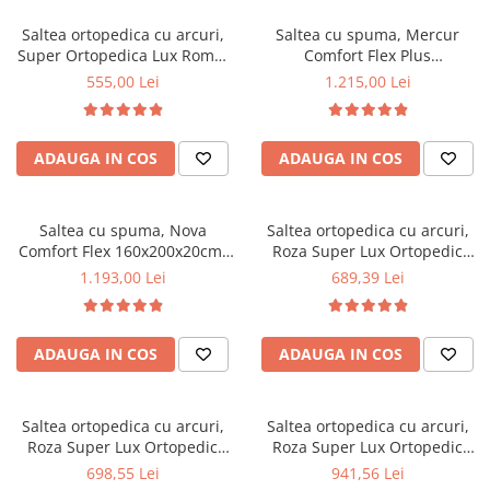
Top saltele 5 cm
Scaune manager
Top saltele 10 cm
Saltea ortopedica cu arcuri,
Saltea cu spuma, Mercur
Mobilier bucatarie
Super Ortopedica Lux Roma,
Comfort Flex Plus
Top saltele memory 5 cm
90x200x23cm, fermitate tare,
140x200x20cm, fermitate
Mese bucatarie
555,00 Lei
1.215,00 Lei
Top saltele MemoHR 6.5 cm
plasa arcuri tip Bonell, fata
mediu spre tare,
Scaune pentru bucatarie
Saltele ieftine
vara-iarna, sistem aerisire
hipoalergenica, husa
Mobila bucatarie
perimetral, Saltex
detasabila, Saltsib
Saltele cu plasa de arcuri
ADAUGA IN COS
ADAUGA IN COS
Seturi mese si scaune bucatarie
Saltele cu spuma
Mobilier hol
Mobila hol
Saltea cu spuma, Nova
Saltea ortopedica cu arcuri,
Comfort Flex 160x200x20cm,
Roza Super Lux Ortopedic
Suporturi si rafturi pantofi
fermitate tare,
120x190x25cm, fermitate
1.193,00 Lei
689,39 Lei
Portmantouri
hipoalergenica, husa
mediu spre tare, plasa de
Pantofare
detasabila, Saltsib
arcuri Bonell,reversibila,
banda de aerisire spaceair,
Seturi mobilier hol
ADAUGA IN COS
ADAUGA IN COS
greutate maxima sustinuta
Stender haine
100 kg/utilizator, Salt Confort
Suport pentru umerase
Saltea ortopedica cu arcuri,
Saltea ortopedica cu arcuri,
Etajere
Roza Super Lux Ortopedic
Roza Super Lux Ortopedic
Cuiere
120x200x25cm, fermitate
160x190x25cm, fermitate
698,55 Lei
941,56 Lei
Mobilier gradinita
mediu spre tare, plasa de
mediu spre tare, plasa de