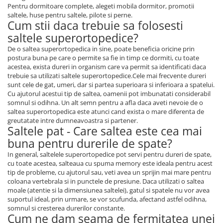
Pentru dormitoare complete, alegeti mobila dormitor, promotii
saltele, huse pentru saltele, pilote si perne.
Cum stii daca trebuie sa folosesti
saltele superortopedice?
De o saltea superortopedica in sine, poate beneficia oricine prin
postura buna pe care o permite sa fie in timp ce dormiti, cu toate
acestea, exista dureri in organism care va permit sa identificati daca
trebuie sa utilizati saltele superortopedice.Cele mai frecvente dureri
sunt cele de gat, umeri, dar si partea superioara si inferioara a spatelui.
Cu ajutorul acestui tip de saltea, oamenii pot imbunatati considerabil
somnul si odihna. Un alt semn pentru a afla daca aveti nevoie de o
saltea superortopedica este atunci cand exista o mare diferenta de
greutatate intre dumneavoastra si partener.
Saltele pat - Care saltea este cea mai
buna pentru durerile de spate?
In general, saltelele superortopedice pot servi pentru dureri de spate,
cu toate acestea, salteaua cu spuma memory este ideala pentru acest
tip de probleme, cu ajutorul sau, veti avea un sprijin mai mare pentru
coloana vertebrala si in punctele de presiune. Daca utilizati o saltea
moale (atentie si la dimensiunea saltelei), gatul si spatele nu vor avea
suportul ideal, prin urmare, se vor scufunda, afectand astfel odihna,
somnul si cresterea durerilor constante.
Cum ne dam seama de fermitatea unei