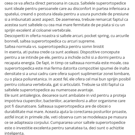
ceea ce va afecta direct persoana in cauza. Saltelele superortopedice
sunt ideale pentru persoanele care au disconfort in partea inferioara a
spatelui, creand o postura ideala pentru a usura punctele de presiune
si a imbunatati acest aspect. De asemenea, trebuie remarcat faptul ca
acestea sunt saltelele cu cea mai mare fermitate de pe piata si cu un
sprijin excelent al coloanei vertebrale.
Descoperiti in oferta noastra si saltele arcuri, pocket spring, cu arcurile
bonnell, saltea superortopedica cu arcuri supreme.
Saltea normala vs. superortopedica pentru somn linistit
In esenta, ati putea crede ca sunt aceleasi. Dispozitive concepute
pentru a se intinde pe ele, pentru a inchide ochii si a dormi pentru a
recapata energia. De fapt, in timp ce salteaua normala este moale, cea
superortopedica este mai ferma datorita compozitiei spumei de inalta
densitate si a unui cadru care ofera suport suplimentar zonei lombare,
cu o placa poliuretanica. In acest fel, ele ofera cel mai bun sprijin posibil
pentru coloana vertebrala, gat si articulatii. Trebuie sa stiti faptul ca
saltelele superortopedice au numeroase avantaje.
Ele sunt antialergice, deoarece sunt ambalate in vid pentru a proteja
impotriva ciupercilor, bacteriilor, acarienilorsi a altor organisme care
pot fi daunatoare. Salteaua superortopedica are de obicei o
durabilitate mai mare. Aceasta ajuta la corectarea posturilor proaste,
astfel incat in primele zile, veti observa cum se modeleaza pe masura
ce se adapteaza corpului. Cumpararea unor saltele superortopedice
este o investitie excelenta pentru sanatatea ta, deci sunt o achizitie
inteligenta.