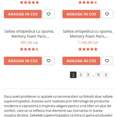
memory foam 5 cm, sistem de
aerisire perimetral, Saltex
aerisire perimetral, Saltex
ADAUGA IN COS
ADAUGA IN COS
Saltea ortopedica cu spuma,
Saltea ortopedica cu spuma,
Memory Foam Paris,
Memory Foam Paris,
100x200x23cm, fermitate tare,
120x200x23cm, fermitate tare,
991,00 Lei
1.145,00 Lei
spuma poliuretanica, memory
spuma poliuretanica, memory
foam 5 cm, sistem de aerisire
foam 5 cm, sistem de aerisire
perimetral, Saltex
perimetral, Saltex
ADAUGA IN COS
ADAUGA IN COS
1
2
3
9
...
Daca aveti probleme cu spatele va recomandam sa folositi doar saltele
superortopedice. Acestea sunt realizate prin tehnologii de productie
moderne si reprezinta o inspirata alegere pentru a ne oferi un plus de
confort, care se va reflecta mai devreme sau mai tarziu in starea
noastra de bine. Saltelele superortopedice ce intra in gama produselor