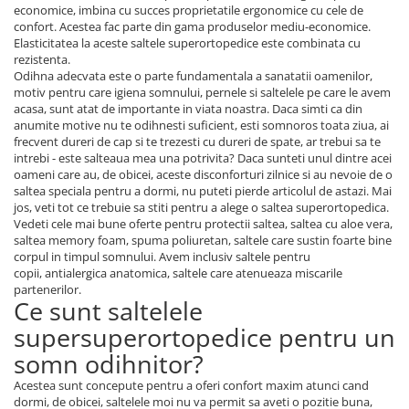
economice, imbina cu succes proprietatile ergonomice cu cele de
confort. Acestea fac parte din gama produselor mediu-economice.
Elasticitatea la aceste saltele superortopedice este combinata cu
rezistenta.
Odihna adecvata este o parte fundamentala a sanatatii oamenilor,
motiv pentru care igiena somnului, pernele si saltelele pe care le avem
acasa, sunt atat de importante in viata noastra. Daca simti ca din
anumite motive nu te odihnesti suficient, esti somnoros toata ziua, ai
frecvent dureri de cap si te trezesti cu dureri de spate, ar trebui sa te
intrebi - este salteaua mea una potrivita? Daca sunteti unul dintre acei
oameni care au, de obicei, aceste disconforturi zilnice si au nevoie de o
saltea speciala pentru a dormi, nu puteti pierde articolul de astazi. Mai
jos, veti tot ce trebuie sa stiti pentru a alege o saltea superortopedica.
Vedeti cele mai bune oferte pentru protectii saltea, saltea cu aloe vera,
saltea memory foam, spuma poliuretan, saltele care sustin foarte bine
corpul in timpul somnului. Avem inclusiv saltele pentru
copii, antialergica anatomica, saltele care atenueaza miscarile
partenerilor.
Ce sunt saltelele
supersuperortopedice pentru un
somn odihnitor?
Acestea sunt concepute pentru a oferi confort maxim atunci cand
dormi, de obicei, saltelele moi nu va permit sa aveti o pozitie buna,