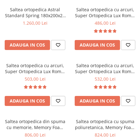
Saltea ortopedica Astral
Saltea ortopedica cu arcuri,
Standard Spring 180x200x25
Super Ortopedica Lux Roma,
cm, arcuri Bonell, husa
70x190x23cm, fermitate tare,
1.260,00 Lei
486,00 Lei
detasabila tricot,
plasa arcuri tip Bonell, fata
hipoalergenica, fermitate tare
vara-iarna, sistem aerisire
perimetral, Saltex
ADAUGA IN COS
ADAUGA IN COS
Saltea ortopedica cu arcuri,
Saltea ortopedica cu arcuri,
Super Ortopedica Lux Roma,
Super Ortopedica Lux Roma,
70x200x23cm, fermitate tare,
80x190x23cm, fermitate tare,
503,00 Lei
532,00 Lei
plasa arcuri tip Bonell, fata
plasa arcuri tip Bonell, fata
vara-iarna, sistem aerisire
vara-iarna, sistem aerisire
perimetral, Saltex
perimetral, Saltex
ADAUGA IN COS
ADAUGA IN COS
Saltea ortopedica din spuma
Saltea ortopedica cu spuma
cu memorie, Memory Foam
poliuretanica, Memory Foam
Paris, 80x190x23cm, fermitate
Paris 5cm, 80x200x23cm,
806,00 Lei
824,00 Lei
tare, spuma poliuretanica,
fermitate tare, sistem de