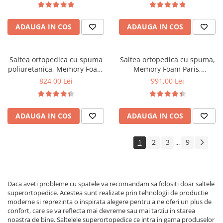
vara-iarna, sistem aerisire
memory foam 5 cm, sistem de
perimetral, Saltex
aerisire perimetral, Saltex
ADAUGA IN COS
ADAUGA IN COS
Saltea ortopedica cu spuma
Saltea ortopedica cu spuma,
poliuretanica, Memory Foam
Memory Foam Paris,
Paris 5cm, 80x200x23cm,
100x200x23cm, fermitate tare,
824,00 Lei
991,00 Lei
fermitate tare, sistem de
spuma poliuretanica, memory
aerisire perimetral, Saltex
foam 5 cm, sistem de aerisire
perimetral, Saltex
ADAUGA IN COS
ADAUGA IN COS
1
2
3
9
...
Daca aveti probleme cu spatele va recomandam sa folositi doar saltele
superortopedice. Acestea sunt realizate prin tehnologii de productie
moderne si reprezinta o inspirata alegere pentru a ne oferi un plus de
confort, care se va reflecta mai devreme sau mai tarziu in starea
noastra de bine. Saltelele superortopedice ce intra in gama produselor