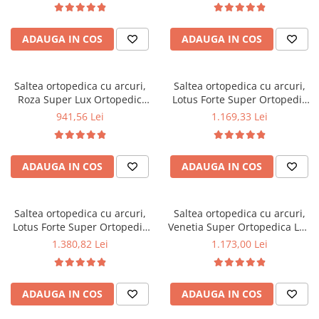
arcuri Bonell,reversibila,
arcuri Bonell,reversibila,
Mese gradinita
banda de aerisire spaceair,
banda de aerisire spaceair,
Scaune gradinita
ADAUGA IN COS
ADAUGA IN COS
greutate maxima sustinuta
greutate maxima sustinuta
100 kg/utilizator, Salt Confort
100 kg/utilizator, Salt Confort
Set mese si scaune gradinita
Mobilier copii
Saltea ortopedica cu arcuri,
Saltea ortopedica cu arcuri,
Mobila camera copii
Roza Super Lux Ortopedic
Lotus Forte Super Ortopedic
160x190x25cm, fermitate
160x200x30cm, fermitate
Scaune birou pentru copii
941,56 Lei
1.169,33 Lei
mediu spre tare, plasa de
mediu spre tare, plasa de
Saltele patuturi copii
arcuri Bonell, fara vara-iarna,
arcuri Bonell, fara vara-iarna,
Paturi copii
banda de aerisire spaceair,
banda de aerisire spaceair,
ADAUGA IN COS
ADAUGA IN COS
greutate maxima sustinuta
Salt Confort
Masa si scaune gradinita
100 kg/utilizator, Salt Confort
Seturi comode living si dormitor
Saltea ortopedica cu arcuri,
Saltea ortopedica cu arcuri,
Lotus Forte Super Ortopedic
Venetia Super Ortopedica Lux
200x200x30cm, fermitate
Flexa 160x200x30cm,
1.380,82 Lei
1.173,00 Lei
mediu spre tare, plasa de
fermitate tare, plasa arcuri tip
arcuri Bonell, fara vara-iarna,
Bonell, reversibila, sistem
banda de aerisire spaceair,
aerisire perimetral, Saltex
ADAUGA IN COS
ADAUGA IN COS
Salt Confort