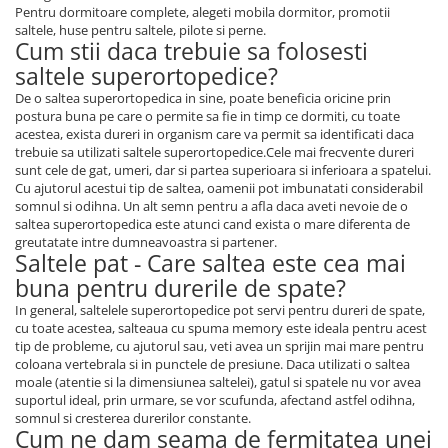
Pentru dormitoare complete, alegeti mobila dormitor, promotii
saltele, huse pentru saltele, pilote si perne.
Cum stii daca trebuie sa folosesti
saltele superortopedice?
De o saltea superortopedica in sine, poate beneficia oricine prin
postura buna pe care o permite sa fie in timp ce dormiti, cu toate
acestea, exista dureri in organism care va permit sa identificati daca
trebuie sa utilizati saltele superortopedice.Cele mai frecvente dureri
sunt cele de gat, umeri, dar si partea superioara si inferioara a spatelui.
Cu ajutorul acestui tip de saltea, oamenii pot imbunatati considerabil
somnul si odihna. Un alt semn pentru a afla daca aveti nevoie de o
saltea superortopedica este atunci cand exista o mare diferenta de
greutatate intre dumneavoastra si partener.
Saltele pat - Care saltea este cea mai
buna pentru durerile de spate?
In general, saltelele superortopedice pot servi pentru dureri de spate,
cu toate acestea, salteaua cu spuma memory este ideala pentru acest
tip de probleme, cu ajutorul sau, veti avea un sprijin mai mare pentru
coloana vertebrala si in punctele de presiune. Daca utilizati o saltea
moale (atentie si la dimensiunea saltelei), gatul si spatele nu vor avea
suportul ideal, prin urmare, se vor scufunda, afectand astfel odihna,
somnul si cresterea durerilor constante.
Cum ne dam seama de fermitatea unei