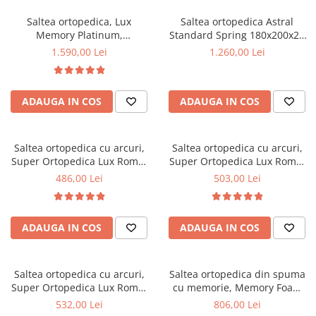
Saltea ortopedica, Lux
Saltea ortopedica Astral
Memory Platinum,
Standard Spring 180x200x25
160x200x30cm, fermitate tare,
cm, arcuri Bonell, husa
1.590,00 Lei
1.260,00 Lei
cu plasa de arcuri, memory
detasabila tricot,
foam 2,5 cm, husa matlasata,
hipoalergenica, fermitate tare
sistem de aerisire perimetral,
ADAUGA IN COS
ADAUGA IN COS
greutate maxima sustinuta
120 kg/utilizator, Saltex
Saltea ortopedica cu arcuri,
Saltea ortopedica cu arcuri,
Super Ortopedica Lux Roma,
Super Ortopedica Lux Roma,
70x190x23cm, fermitate tare,
70x200x23cm, fermitate tare,
486,00 Lei
503,00 Lei
plasa arcuri tip Bonell, fata
plasa arcuri tip Bonell, fata
vara-iarna, sistem aerisire
vara-iarna, sistem aerisire
perimetral, Saltex
perimetral, Saltex
ADAUGA IN COS
ADAUGA IN COS
Saltea ortopedica cu arcuri,
Saltea ortopedica din spuma
Super Ortopedica Lux Roma,
cu memorie, Memory Foam
80x190x23cm, fermitate tare,
Paris, 80x190x23cm, fermitate
532,00 Lei
806,00 Lei
plasa arcuri tip Bonell, fata
tare, spuma poliuretanica,