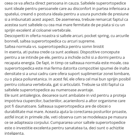
ceea ce va afecta direct persoana in cauza. Saltelele superortopedice
sunt ideale pentru persoanele care au disconfort in partea inferioara a
spatelui, creand o postura ideala pentru a usura punctele de presiune
si a imbunatati acest aspect. De asemenea, trebuie remarcat faptul ca
acestea sunt saltelele cu cea mai mare fermitate de pe piata si cu un
sprijin excelent al coloanei vertebrale.
Descoperiti in oferta noastra si saltele arcuri, pocket spring, cu arcurile
bonnell, saltea superortopedica cu arcuri supreme.
Saltea normala vs. superortopedica pentru somn linistit
In esenta, ati putea crede ca sunt aceleasi. Dispozitive concepute
pentru a se intinde pe ele, pentru a inchide ochii si a dormi pentru a
recapata energia. De fapt, in timp ce salteaua normala este moale, cea
superortopedica este mai ferma datorita compozitiei spumei de inalta
densitate si a unui cadru care ofera suport suplimentar zonei lombare,
cu o placa poliuretanica. In acest fel, ele ofera cel mai bun sprijin posibil
pentru coloana vertebrala, gat si articulatii. Trebuie sa stiti faptul ca
saltelele superortopedice au numeroase avantaje.
Ele sunt antialergice, deoarece sunt ambalate in vid pentru a proteja
impotriva ciupercilor, bacteriilor, acarienilorsi a altor organisme care
pot fi daunatoare. Salteaua superortopedica are de obicei o
durabilitate mai mare. Aceasta ajuta la corectarea posturilor proaste,
astfel incat in primele zile, veti observa cum se modeleaza pe masura
ce se adapteaza corpului. Cumpararea unor saltele superortopedice
este o investitie excelenta pentru sanatatea ta, deci sunt o achizitie
inteligenta.