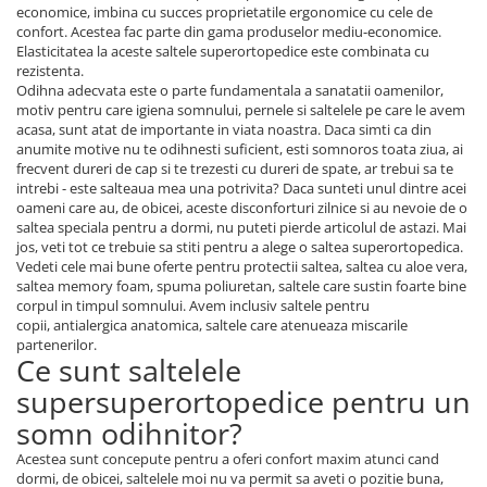
economice, imbina cu succes proprietatile ergonomice cu cele de
confort. Acestea fac parte din gama produselor mediu-economice.
Elasticitatea la aceste saltele superortopedice este combinata cu
rezistenta.
Odihna adecvata este o parte fundamentala a sanatatii oamenilor,
motiv pentru care igiena somnului, pernele si saltelele pe care le avem
acasa, sunt atat de importante in viata noastra. Daca simti ca din
anumite motive nu te odihnesti suficient, esti somnoros toata ziua, ai
frecvent dureri de cap si te trezesti cu dureri de spate, ar trebui sa te
intrebi - este salteaua mea una potrivita? Daca sunteti unul dintre acei
oameni care au, de obicei, aceste disconforturi zilnice si au nevoie de o
saltea speciala pentru a dormi, nu puteti pierde articolul de astazi. Mai
jos, veti tot ce trebuie sa stiti pentru a alege o saltea superortopedica.
Vedeti cele mai bune oferte pentru protectii saltea, saltea cu aloe vera,
saltea memory foam, spuma poliuretan, saltele care sustin foarte bine
corpul in timpul somnului. Avem inclusiv saltele pentru
copii, antialergica anatomica, saltele care atenueaza miscarile
partenerilor.
Ce sunt saltelele
supersuperortopedice pentru un
somn odihnitor?
Acestea sunt concepute pentru a oferi confort maxim atunci cand
dormi, de obicei, saltelele moi nu va permit sa aveti o pozitie buna,