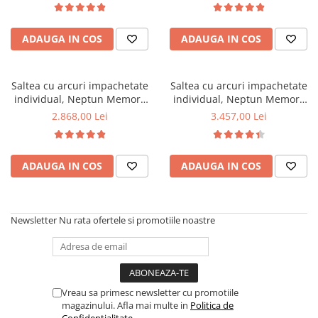
foam 2,5 cm, husa matlasata,
foam 2,5 cm, husa matlasata,
Mese gradinita
sistem de aerisire perimetral,
sistem de aerisire perimetral,
Scaune gradinita
ADAUGA IN COS
ADAUGA IN COS
greutate maxima sustinuta
greutate maxima sustinuta
100 kg/utilizator, Saltex
100 kg/utilizator, Saltex
Set mese si scaune gradinita
Mobilier copii
Saltea cu arcuri impachetate
Saltea cu arcuri impachetate
Mobila camera copii
individual, Neptun Memory
individual, Neptun Memory
Pocket Comfort
Pocket Comfort
Scaune birou pentru copii
2.868,00 Lei
3.457,00 Lei
140x200x30cm, 7 zone de
180x200x30cm, 7 zone de
Saltele patuturi copii
confort, spuma poliuretanica
confort, spuma poliuretanica
Paturi copii
HR, memory foam 4 cm, husa
HR, memory foam 4 cm, husa
ADAUGA IN COS
ADAUGA IN COS
detasabila 3D, hipoalergenica,
detasabila 3D, hipoalergenica,
Masa si scaune gradinita
fermitate medie, Saltsib
fermitate medie, Saltsib
Seturi comode living si dormitor
Newsletter
Nu rata ofertele si promotiile noastre
Vreau sa primesc newsletter cu promotiile
magazinului. Afla mai multe in
Politica de