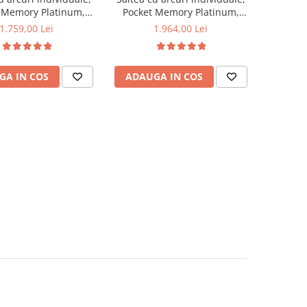
 Memory Platinum,
Pocket Memory Platinum,
0x30cm, fermitate
180x200x30cm, fermitate
1.759,00 Lei
1.964,00 Lei
spre soft, memory
mediu spre soft, memory
 cm, husa matlasata,
foam 2,5 cm, husa matlasata,
 aerisire perimetral,
sistem de aerisire perimetral,
GA IN COS
ADAUGA IN COS
e maxima sustinuta
greutate maxima sustinuta
/utilizator, Saltex
100 kg/utilizator, Saltex