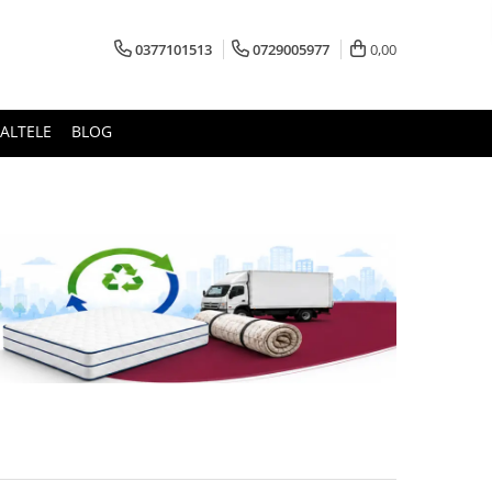
0377101513
0729005977
0,00
ALTELE
BLOG