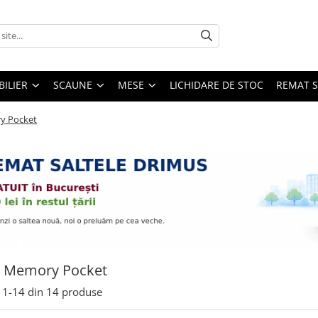
ILIER
SCAUNE
MESE
LICHIDARE DE STOC
REMAT S
y Pocket
e Memory Pocket
1-
14
din
14
produse