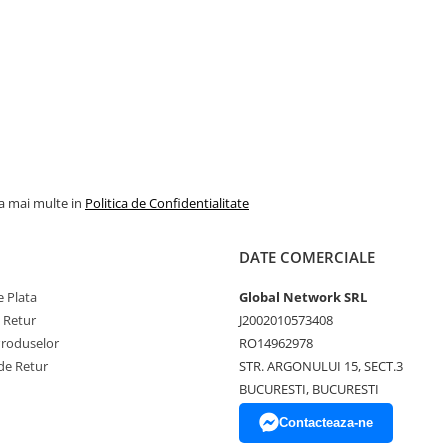
la mai multe in
Politica de Confidentialitate
DATE COMERCIALE
 Plata
Global Network SRL
e Retur
J2002010573408
Produselor
RO14962978
de Retur
STR. ARGONULUI 15, SECT.3
BUCURESTI, BUCURESTI
Contacteaza-ne