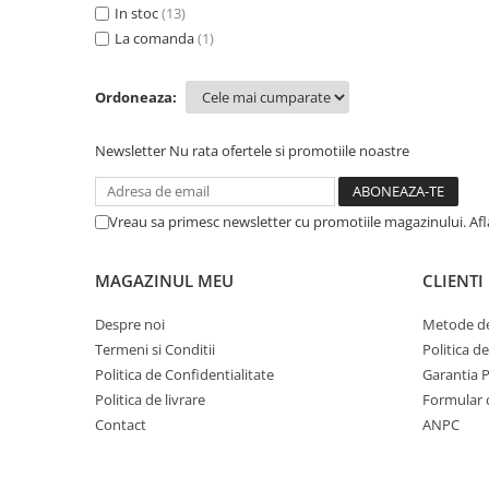
In stoc
(13)
Mese gradinita
La comanda
(1)
Scaune gradinita
Set mese si scaune gradinita
Ordoneaza:
Mobilier copii
Mobila camera copii
Newsletter
Nu rata ofertele si promotiile noastre
Scaune birou pentru copii
Saltele patuturi copii
Vreau sa primesc newsletter cu promotiile magazinului. Af
Paturi copii
Masa si scaune gradinita
MAGAZINUL MEU
CLIENTI
Seturi comode living si dormitor
Despre noi
Metode de
Termeni si Conditii
Politica d
Politica de Confidentialitate
Garantia 
Politica de livrare
Formular 
Contact
ANPC