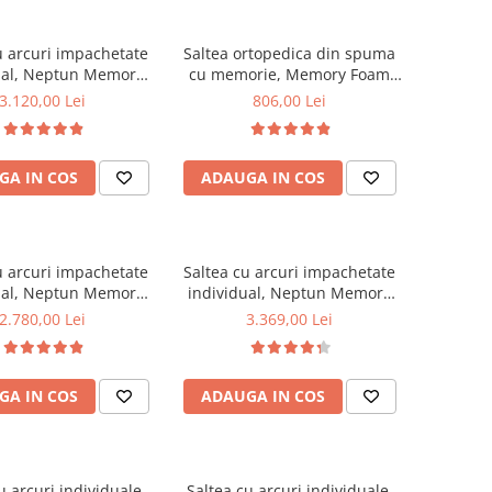
u arcuri impachetate
Saltea ortopedica din spuma
ual, Neptun Memory
cu memorie, Memory Foam
ocket Comfort
Paris, 80x190x23cm, fermitate
3.120,00 Lei
806,00 Lei
0x30cm, 7 zone de
tare, spuma poliuretanica,
 spuma poliuretanica
memory foam 5 cm, sistem de
ory foam 4 cm, husa
aerisire perimetral, Saltex
GA IN COS
ADAUGA IN COS
a 3D, hipoalergenica,
ate medie, Saltsib
u arcuri impachetate
Saltea cu arcuri impachetate
ual, Neptun Memory
individual, Neptun Memory
ocket Comfort
Pocket Comfort
2.780,00 Lei
3.369,00 Lei
0x30cm, 7 zone de
180x200x30cm, 7 zone de
 spuma poliuretanica
confort, spuma poliuretanica
ory foam 4 cm, husa
HR, memory foam 4 cm, husa
GA IN COS
ADAUGA IN COS
tasabila tricot,
detasabila tricot,
ergenica, fermitate
hipoalergenica, fermitate
spre soft, Saltsib
mediu spre soft, Saltsib
u arcuri individuale,
Saltea cu arcuri individuale,