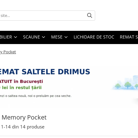
ILIER
SCAUNE
MESE
LICHIDARE DE STOC
REMAT S
y Pocket
e Memory Pocket
1-
14
din
14
produse