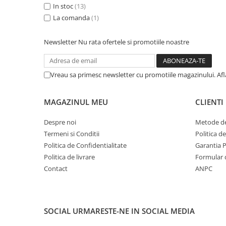
In stoc
(13)
Mese gradinita
La comanda
(1)
Scaune gradinita
Set mese si scaune gradinita
Newsletter
Nu rata ofertele si promotiile noastre
Mobilier copii
Mobila camera copii
Vreau sa primesc newsletter cu promotiile magazinului. Af
Scaune birou pentru copii
Saltele patuturi copii
MAGAZINUL MEU
CLIENTI
Paturi copii
Masa si scaune gradinita
Despre noi
Metode de
Seturi comode living si dormitor
Termeni si Conditii
Politica d
Politica de Confidentialitate
Garantia 
Politica de livrare
Formular 
Contact
ANPC
SOCIAL
URMARESTE-NE IN SOCIAL MEDIA