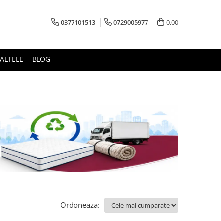
0377101513
0729005977
0,00
ALTELE
BLOG
Ordoneaza: