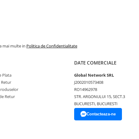
la mai multe in
Politica de Confidentialitate
DATE COMERCIALE
 Plata
Global Network SRL
e Retur
J2002010573408
Produselor
RO14962978
de Retur
STR. ARGONULUI 15, SECT.3
BUCURESTI, BUCURESTI
Contacteaza-ne