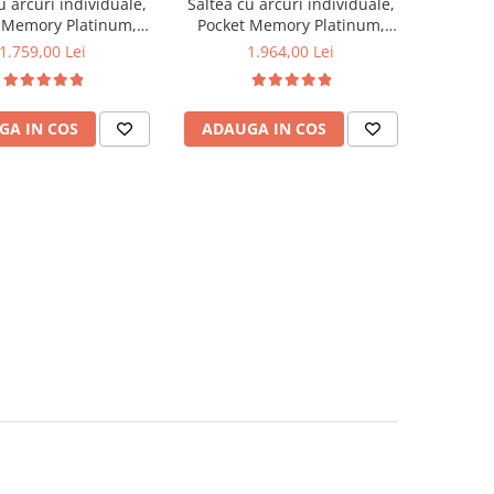
u arcuri individuale,
Saltea cu arcuri individuale,
 Memory Platinum,
Pocket Memory Platinum,
0x30cm, fermitate
180x200x30cm, fermitate
1.759,00 Lei
1.964,00 Lei
spre soft, memory
mediu spre soft, memory
 cm, husa matlasata,
foam 2,5 cm, husa matlasata,
 aerisire perimetral,
sistem de aerisire perimetral,
GA IN COS
ADAUGA IN COS
e maxima sustinuta
greutate maxima sustinuta
/utilizator, Saltex
100 kg/utilizator, Saltex