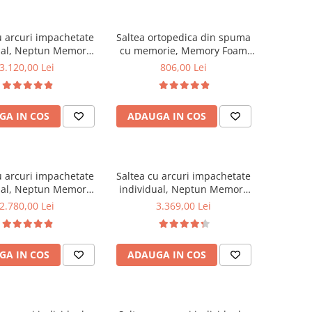
u arcuri impachetate
Saltea ortopedica din spuma
ual, Neptun Memory
cu memorie, Memory Foam
ocket Comfort
Paris, 80x190x23cm, fermitate
3.120,00 Lei
806,00 Lei
0x30cm, 7 zone de
tare, spuma poliuretanica,
 spuma poliuretanica
memory foam 5 cm, sistem de
ory foam 4 cm, husa
aerisire perimetral, Saltex
GA IN COS
ADAUGA IN COS
a 3D, hipoalergenica,
ate medie, Saltsib
u arcuri impachetate
Saltea cu arcuri impachetate
ual, Neptun Memory
individual, Neptun Memory
ocket Comfort
Pocket Comfort
2.780,00 Lei
3.369,00 Lei
0x30cm, 7 zone de
180x200x30cm, 7 zone de
 spuma poliuretanica
confort, spuma poliuretanica
ory foam 4 cm, husa
HR, memory foam 4 cm, husa
GA IN COS
ADAUGA IN COS
tasabila tricot,
detasabila tricot,
ergenica, fermitate
hipoalergenica, fermitate
spre soft, Saltsib
mediu spre soft, Saltsib