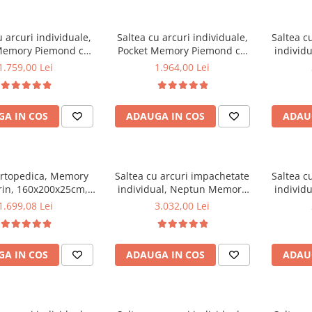
u arcuri individuale,
Saltea cu arcuri individuale,
Saltea c
Memory Piemond cu
Pocket Memory Piemond cu
individ
r, 160x200x32cm,
topper, 180x200x32cm,
P
1.759,00 Lei
1.964,00 Lei
te medie spre soft,
fermitate medie spre soft,
160x20
foam 2,5 cm, husa
memory foam 2,5 cm, husa
confort,
, sistem de aerisire
matlasata, sistem de aerisire
HR, mem
A IN COS
ADAUGA IN COS
ADAU
al, greutate maxima
perimetral, greutate maxima
detasabil
a 100 kg/utilizator,
sustinuta 100 kg/utilizator,
fermit
Saltex
Saltex
ortopedica, Memory
Saltea cu arcuri impachetate
Saltea c
in, 160x200x25cm,
individual, Neptun Memory
individ
ate tare, cu spuma
Pocket Comfort
P
1.699,08 Lei
3.032,00 Lei
anica, memory foam 5
160x200x30cm, 7 zone de
140x20
istem de aerisire
confort, spuma poliuretanica
confort,
tral, Salt Confort
HR, memory foam 4 cm, husa
HR, mem
A IN COS
ADAUGA IN COS
ADAU
detasabila tricot,
de
hipoalergenica, fermitate
hipoal
mediu spre soft, Saltsib
mediu 