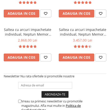
foam 2,5 cm, husa matlasata,
foam 2,5 cm, husa matlasata,
Mese gradinita
sistem de aerisire perimetral,
sistem de aerisire perimetral,
Scaune gradinita
ADAUGA IN COS
ADAUGA IN COS
greutate maxima sustinuta
greutate maxima sustinuta
100 kg/utilizator, Saltex
100 kg/utilizator, Saltex
Set mese si scaune gradinita
Mobilier copii
Saltea cu arcuri impachetate
Saltea cu arcuri impachetate
Mobila camera copii
individual, Neptun Memory
individual, Neptun Memory
Pocket Comfort
Pocket Comfort
Scaune birou pentru copii
2.868,00 Lei
3.457,00 Lei
140x200x30cm, 7 zone de
180x200x30cm, 7 zone de
Saltele patuturi copii
confort, spuma poliuretanica
confort, spuma poliuretanica
Paturi copii
HR, memory foam 4 cm, husa
HR, memory foam 4 cm, husa
ADAUGA IN COS
ADAUGA IN COS
detasabila 3D, hipoalergenica,
detasabila 3D, hipoalergenica,
Masa si scaune gradinita
fermitate medie, Saltsib
fermitate medie, Saltsib
Seturi comode living si dormitor
Newsletter
Nu rata ofertele si promotiile noastre
Vreau sa primesc newsletter cu promotiile
magazinului. Afla mai multe in
Politica de