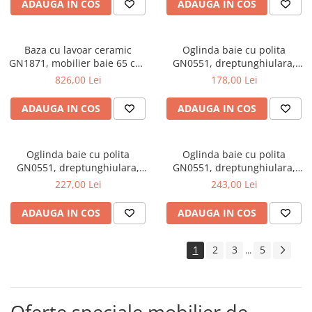
ADAUGA IN COS
ADAUGA IN COS
Baza cu lavoar ceramic
Oglinda baie cu polita
GN1871, mobilier baie 65 cm,
GN0551, dreptunghiulara,
front MDF, 1 sertar, 1 usa,
PAL, 50 cm, alb
826,00 Lei
178,00 Lei
picioare cromate reglabile,
manere cromate, alb
ADAUGA IN COS
ADAUGA IN COS
Oglinda baie cu polita
Oglinda baie cu polita
GN0551, dreptunghiulara,
GN0551, dreptunghiulara,
PAL, 70 cm, alb
PAL, 80 cm, alb
227,00 Lei
243,00 Lei
ADAUGA IN COS
ADAUGA IN COS
1
2
3
5
...
Oferte speciale mobilier de