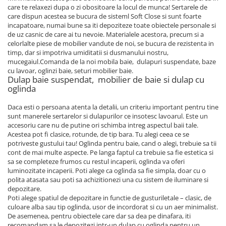
care te relaxezi dupa o zi obositoare la locul de munca! Sertarele de
care dispun acestea se bucura de sisteml Soft Close si sunt foarte
incapatoare, numai bune sa iti depoziteze toate obiectele personale si
de uz casnic de care ai tu nevoie. Materialele acestora, precum si a
celorlalte piese de mobilier vandute de noi, se bucura de rezistenta in
timp, dar si impotriva umiditatii si dusmanului nostru,
mucegaiul.Comanda de la noi mobila baie, dulapuri suspendate, baze
cu lavoar, oglinzi baie, seturi mobilier baie.
Dulap baie suspendat, mobilier de baie si dulap cu
oglinda
Daca esti o persoana atenta la detalii, un criteriu important pentru tine
sunt manerele sertarelor si dulapurilor ce insotesc lavoarul. Este un
accesoriu care nu de putine ori schimba intreg aspectul baii tale.
Acestea pot fi clasice, rotunde, de tip bara. Tu alegi ceea ce se
potriveste gustului tau! Oglinda pentru baie, cand o alegi, trebuie sa tii
cont de mai multe aspecte. Pe langa faptul ca trebuie sa fie estetica si
sa se completeze frumos cu restul incaperii, oglinda va oferi
luminozitate incaperii. Poti alege ca oglinda sa fie simpla, doar cu o
polita atasata sau poti sa achizitionezi una cu sistem de iluminare si
depozitare.
Poti alege spatiul de depozitare in functie de gusturiletale – clasic, de
culoare alba sau tip oglinda, usor de incordorat si cu un aer minimalist.
De asemenea, pentru obiectele care dar sa dea pe dinafara, iti
recomandam sa le depozitezi intr-un dulap cu oglinda pentru un