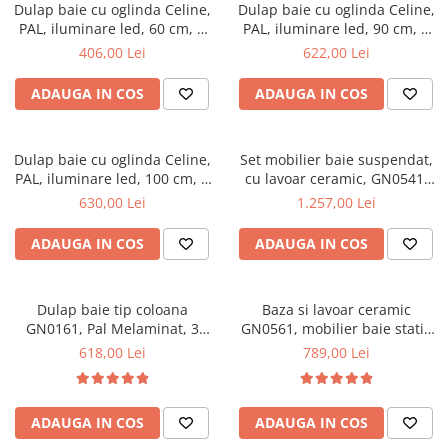
Top saltele 5 cm
Dulap baie cu oglinda Celine,
Dulap baie cu oglinda Celine,
Scaune manager
Top saltele 10 cm
PAL, iluminare led, 60 cm, 2
PAL, iluminare led, 90 cm, 3
Mobilier bucatarie
usi, 3 rafturi, soft close, alb
usi, 3 rafturi, soft close, alb
406,00 Lei
622,00 Lei
Top saltele memory 5 cm
Mese bucatarie
Top saltele MemoHR 6.5 cm
ADAUGA IN COS
ADAUGA IN COS
Scaune pentru bucatarie
Saltele ieftine
Mobila bucatarie
Saltele cu plasa de arcuri
Seturi mese si scaune bucatarie
Dulap baie cu oglinda Celine,
Set mobilier baie suspendat,
Saltele cu spuma
Mobilier hol
PAL, iluminare led, 100 cm, 3
cu lavoar ceramic, GN0541,
usi, 3 rafturi, soft close, alb
front MDF, 60 cm, 2 sertare,
630,00 Lei
1.257,00 Lei
Mobila hol
glisiere soft close si oglinda
Suporturi si rafturi pantofi
cu dulap GN0201,
ADAUGA IN COS
ADAUGA IN COS
dreptunghiulara, PAL,
Portmantouri
iluminare led, 2 rafturi, alb
Pantofare
Dulap baie tip coloana
Baza si lavoar ceramic
Seturi mobilier hol
GN0161, Pal Melaminat, 3
GN0561, mobilier baie stativ
Stender haine
rafturi, cos rufe, alb
70 cm, front MDF, 2 usi,
618,00 Lei
789,00 Lei
Suport pentru umerase
picioare cromate reglabile,
alb/antracit
Etajere
Cuiere
ADAUGA IN COS
ADAUGA IN COS
Mobilier gradinita