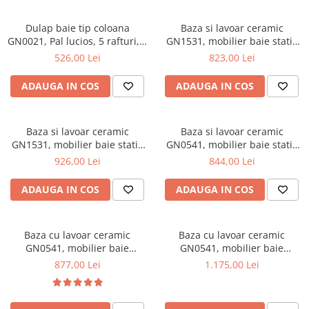
Mese gradinita
Dulap baie tip coloana
Baza si lavoar ceramic
Scaune gradinita
GN0021, Pal lucios, 5 rafturi, 4
GN1531, mobilier baie stativ
Set mese si scaune gradinita
usi, picioare reglabile,
55 cm, front MDF, 2 usi, 2
526,00 Lei
823,00 Lei
35x31.6x166 cm
sertare, balamale soft close,
Mobilier copii
picioare cromate reglabile,
ADAUGA IN COS
ADAUGA IN COS
Mobila camera copii
alb
Scaune birou pentru copii
Saltele patuturi copii
Baza si lavoar ceramic
Baza si lavoar ceramic
GN1531, mobilier baie stativ
GN0541, mobilier baie stativ
Paturi copii
75 cm, front MDF, 2 usi, 3
60 cm, front MDF, 2 usi, 2
926,00 Lei
844,00 Lei
Masa si scaune gradinita
sertare, balamale soft close,
rafturi, balamale soft close,
Seturi comode living si dormitor
picioare cromate reglabile,
picioare cromate reglabile,
ADAUGA IN COS
ADAUGA IN COS
alb
alb
Baza cu lavoar ceramic
Baza cu lavoar ceramic
GN0541, mobilier baie
GN0541, mobilier baie
suspendat 60 cm, front MDF,
suspendat 80 cm, front MDF,
877,00 Lei
1.175,00 Lei
2 sertare, glisiere soft close,
2 sertare, glisiere soft close,
alb
alb