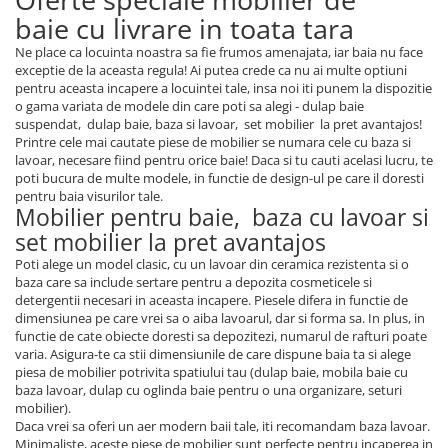
baie cu livrare in toata tara
Ne place ca locuinta noastra sa fie frumos amenajata, iar baia nu face
exceptie de la aceasta regula! Ai putea crede ca nu ai multe optiuni
pentru aceasta incapere a locuintei tale, insa noi iti punem la dispozitie
o gama variata de modele din care poti sa alegi - dulap baie
suspendat, dulap baie, baza si lavoar, set mobilier la pret avantajos!
Printre cele mai cautate piese de mobilier se numara cele cu baza si
lavoar, necesare fiind pentru orice baie! Daca si tu cauti acelasi lucru, te
poti bucura de multe modele, in functie de design-ul pe care il doresti
pentru baia visurilor tale.
Mobilier pentru baie, baza cu lavoar si
set mobilier la pret avantajos
Poti alege un model clasic, cu un lavoar din ceramica rezistenta si o
baza care sa include sertare pentru a depozita cosmeticele si
detergentii necesari in aceasta incapere. Piesele difera in functie de
dimensiunea pe care vrei sa o aiba lavoarul, dar si forma sa. In plus, in
functie de cate obiecte doresti sa depozitezi, numarul de rafturi poate
varia. Asigura-te ca stii dimensiunile de care dispune baia ta si alege
piesa de mobilier potrivita spatiului tau (dulap baie, mobila baie cu
baza lavoar, dulap cu oglinda baie pentru o una organizare, seturi
mobilier).
Daca vrei sa oferi un aer modern baii tale, iti recomandam baza lavoar.
Minimaliste, aceste piese de mobilier sunt perfecte pentru incaperea in