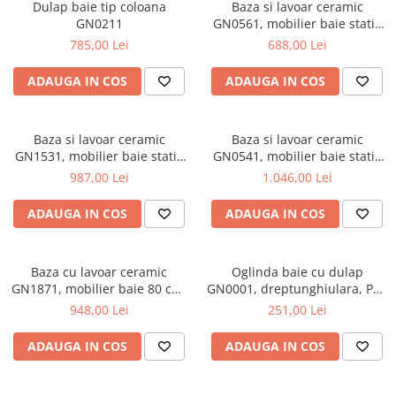
Scaune pliante
Saltele Pocket
Dulap baie tip coloana
Baza si lavoar ceramic
Noptiere
GN0211
GN0561, mobilier baie stativ
Scaune birou
Saltele cu arcuri impachetate
Paturi
50 cm, front MDF, 2 usi, 2
785,00 Lei
688,00 Lei
individual
Scaune profesionale
Seturi de pat si saltea
rafturi, picioare cromate
Saltele Memory Pocket
reglabile, alb/antracit
Masute de toaleta
ADAUGA IN COS
ADAUGA IN COS
Scaune Lemn
Saltele Memory Foam
Mobilier living
Scaune birou copii
Saltele Memory Pocket
Scaune pentru living
Scaune resigilate
Baza si lavoar ceramic
Baza si lavoar ceramic
Saltele cu plasa arcuri
Seturi comode living si vitrine
GN1531, mobilier baie stativ
GN0541, mobilier baie stativ
Scaune gradinita
Saltele cu spuma
80 cm, front MDF, 3 usi, 2
60 cm, front MDF, 2 sertare,
Mobila living
987,00 Lei
1.046,00 Lei
sertare, balamale soft close,
picioare cromate reglabile,
Saltele cu spuma
Scaune conferinta
Comode living
picioare cromate reglabile,
alb
ADAUGA IN COS
ADAUGA IN COS
Saltele cu spuma poliuretanica
Scaune terasa si outdoor
Set mese plus scaune
alb
Saltele Latex
Mobilier birou
Saltele Memory
Baza cu lavoar ceramic
Oglinda baie cu dulap
Scaune ergonomice
GN1871, mobilier baie 80 cm,
Saltele 140x200
GN0001, dreptunghiulara, PAL
Etajere Birou
front MDF, 1 sertar, 1 usa,
Lucios, iluminare led, 2
948,00 Lei
251,00 Lei
Saltele 160x200
Dulap birou
glisiere soft close, picioare
rafturi, 50 cm, alb
cromate reglabile, alb
Birouri
Saltele 180x200
ADAUGA IN COS
ADAUGA IN COS
Scaune pentru birou
Top saltele
Scaune pentru vizitatori