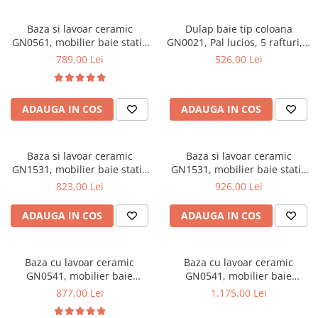
Mese gradinita
Baza si lavoar ceramic
Dulap baie tip coloana
Scaune gradinita
GN0561, mobilier baie stativ
GN0021, Pal lucios, 5 rafturi, 4
Set mese si scaune gradinita
70 cm, front MDF, 2 usi,
usi, picioare reglabile,
789,00 Lei
526,00 Lei
picioare cromate reglabile,
35x31.6x166 cm
Mobilier copii
alb/antracit
Mobila camera copii
ADAUGA IN COS
ADAUGA IN COS
Scaune birou pentru copii
Saltele patuturi copii
Paturi copii
Baza si lavoar ceramic
Baza si lavoar ceramic
Masa si scaune gradinita
GN1531, mobilier baie stativ
GN1531, mobilier baie stativ
55 cm, front MDF, 2 usi, 2
75 cm, front MDF, 2 usi, 3
823,00 Lei
926,00 Lei
Seturi comode living si dormitor
sertare, balamale soft close,
sertare, balamale soft close,
picioare cromate reglabile,
picioare cromate reglabile,
ADAUGA IN COS
ADAUGA IN COS
alb
alb
Baza cu lavoar ceramic
Baza cu lavoar ceramic
GN0541, mobilier baie
GN0541, mobilier baie
suspendat 60 cm, front MDF,
suspendat 80 cm, front MDF,
877,00 Lei
1.175,00 Lei
2 sertare, glisiere soft close,
2 sertare, glisiere soft close,
alb
alb