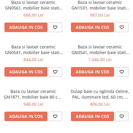
Scaune pliante
Saltele Pocket
Baza si lavoar ceramic
Baza si lavoar ceramic
Noptiere
GN0561, mobilier baie stativ
GN1531, mobilier baie stativ
Scaune birou
Saltele cu arcuri impachetate
Paturi
50 cm, front MDF, 2 usi, 2
80 cm, front MDF, 3 usi, 2
688,00 Lei
987,00 Lei
individual
Scaune profesionale
Seturi de pat si saltea
rafturi, picioare cromate
sertare, balamale soft close,
Saltele Memory Pocket
reglabile, alb/antracit
picioare cromate reglabile,
Masute de toaleta
ADAUGA IN COS
ADAUGA IN COS
Scaune Lemn
alb
Saltele Memory Foam
Mobilier living
Scaune birou copii
Saltele Memory Pocket
Scaune pentru living
Scaune resigilate
Baza si lavoar ceramic
Baza si lavoar ceramic
Saltele cu plasa arcuri
Seturi comode living si vitrine
GN0541, mobilier baie stativ
GN0541, mobilier baie stativ
Scaune gradinita
Saltele cu spuma
60 cm, front MDF, 2 usi, 2
60 cm, front MDF, 2 sertare,
Mobila living
844,00 Lei
1.046,00 Lei
rafturi, balamale soft close,
picioare cromate reglabile,
Saltele cu spuma
Scaune conferinta
Comode living
picioare cromate reglabile,
alb
ADAUGA IN COS
ADAUGA IN COS
Saltele cu spuma poliuretanica
Scaune terasa si outdoor
Set mese plus scaune
alb
Saltele Latex
Mobilier birou
Saltele Memory
Baza cu lavoar ceramic
Dulap baie cu oglinda Celine,
Scaune ergonomice
GN1871, mobilier baie 80 cm,
Saltele 140x200
PAL, iluminare led, 60 cm, 2
Etajere Birou
front MDF, 1 sertar, 1 usa,
usi, 3 rafturi, soft close, alb
948,00 Lei
406,00 Lei
Saltele 160x200
Dulap birou
glisiere soft close, picioare
cromate reglabile, alb
Birouri
Saltele 180x200
ADAUGA IN COS
ADAUGA IN COS
Scaune pentru birou
Top saltele
Scaune pentru vizitatori