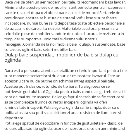
Daca vrei sa oferi un aer modern baii tale, iti recomandam baza lavoar.
Minimaliste, aceste piese de mobilier sunt perfecte pentru incaperea in
care te relaxezi dupa o zi obositoare la locul de munca! Sertarele de
care dispun acestea se bucura de sisteml Soft Close si sunt foarte
incapatoare, numai bune sa iti depoziteze toate obiectele personale si
de uz casnic de care ai tu nevoie. Materialele acestora, precum si a
celorlalte piese de mobilier vandute de noi, se bucura de rezistenta in
timp, dar si impotriva umiditatii si dusmanului nostru,
mucegaiul.Comanda de la noi mobila baie, dulapuri suspendate, baze
cu lavoar, oglinzi baie, seturi mobilier baie.
Dulap baie suspendat, mobilier de baie si dulap cu
oglinda
Daca esti o persoana atenta la detalii, un criteriu important pentru tine
sunt manerele sertarelor si dulapurilor ce insotesc lavoarul. Este un
accesoriu care nu de putine ori schimba intreg aspectul baii tale.
Acestea pot fi clasice, rotunde, de tip bara. Tu alegi ceea ce se
potriveste gustului tau! Oglinda pentru baie, cand o alegi, trebuie sa tii
cont de mai multe aspecte. Pe langa faptul ca trebuie sa fie estetica si
sa se completeze frumos cu restul incaperii, oglinda va oferi
luminozitate incaperii. Poti alege ca oglinda sa fie simpla, doar cu o
polita atasata sau poti sa achizitionezi una cu sistem de iluminare si
depozitare.
Poti alege spatiul de depozitare in functie de gusturiletale – clasic, de
culoare alba sau tip oglinda, usor de incordorat si cu un aer minimalist.