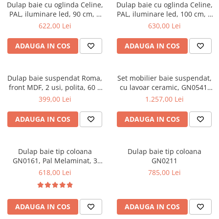
Top saltele 5 cm
Dulap baie cu oglinda Celine,
Dulap baie cu oglinda Celine,
Scaune manager
Top saltele 10 cm
PAL, iluminare led, 90 cm, 3
PAL, iluminare led, 100 cm, 3
Mobilier bucatarie
usi, 3 rafturi, soft close, alb
usi, 3 rafturi, soft close, alb
622,00 Lei
630,00 Lei
Top saltele memory 5 cm
Mese bucatarie
Top saltele MemoHR 6.5 cm
ADAUGA IN COS
ADAUGA IN COS
Scaune pentru bucatarie
Saltele ieftine
Mobila bucatarie
Saltele cu plasa de arcuri
Seturi mese si scaune bucatarie
Dulap baie suspendat Roma,
Set mobilier baie suspendat,
Saltele cu spuma
Mobilier hol
front MDF, 2 usi, polita, 60 x
cu lavoar ceramic, GN0541,
68 cm, alb
front MDF, 60 cm, 2 sertare,
399,00 Lei
1.257,00 Lei
Mobila hol
glisiere soft close si oglinda
Suporturi si rafturi pantofi
cu dulap GN0201,
ADAUGA IN COS
ADAUGA IN COS
dreptunghiulara, PAL,
Portmantouri
iluminare led, 2 rafturi, alb
Pantofare
Dulap baie tip coloana
Dulap baie tip coloana
Seturi mobilier hol
GN0161, Pal Melaminat, 3
GN0211
Stender haine
rafturi, cos rufe, alb
618,00 Lei
785,00 Lei
Suport pentru umerase
Etajere
Cuiere
ADAUGA IN COS
ADAUGA IN COS
Mobilier gradinita