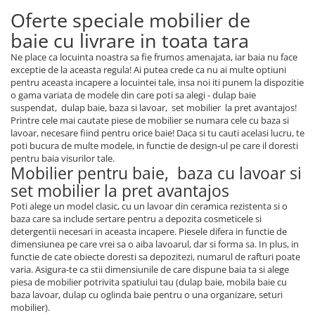
Oferte speciale mobilier de
baie cu livrare in toata tara
Ne place ca locuinta noastra sa fie frumos amenajata, iar baia nu face
exceptie de la aceasta regula! Ai putea crede ca nu ai multe optiuni
pentru aceasta incapere a locuintei tale, insa noi iti punem la dispozitie
o gama variata de modele din care poti sa alegi - dulap baie
suspendat, dulap baie, baza si lavoar, set mobilier la pret avantajos!
Printre cele mai cautate piese de mobilier se numara cele cu baza si
lavoar, necesare fiind pentru orice baie! Daca si tu cauti acelasi lucru, te
poti bucura de multe modele, in functie de design-ul pe care il doresti
pentru baia visurilor tale.
Mobilier pentru baie, baza cu lavoar si
set mobilier la pret avantajos
Poti alege un model clasic, cu un lavoar din ceramica rezistenta si o
baza care sa include sertare pentru a depozita cosmeticele si
detergentii necesari in aceasta incapere. Piesele difera in functie de
dimensiunea pe care vrei sa o aiba lavoarul, dar si forma sa. In plus, in
functie de cate obiecte doresti sa depozitezi, numarul de rafturi poate
varia. Asigura-te ca stii dimensiunile de care dispune baia ta si alege
piesa de mobilier potrivita spatiului tau (dulap baie, mobila baie cu
baza lavoar, dulap cu oglinda baie pentru o una organizare, seturi
mobilier).