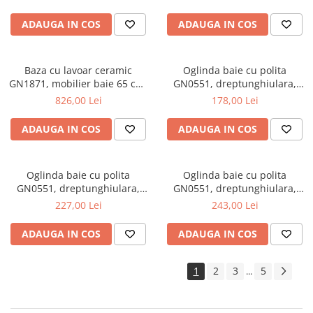
ADAUGA IN COS
ADAUGA IN COS
Baza cu lavoar ceramic
Oglinda baie cu polita
GN1871, mobilier baie 65 cm,
GN0551, dreptunghiulara,
front MDF, 1 sertar, 1 usa,
PAL, 50 cm, alb
826,00 Lei
178,00 Lei
picioare cromate reglabile,
manere cromate, alb
ADAUGA IN COS
ADAUGA IN COS
Oglinda baie cu polita
Oglinda baie cu polita
GN0551, dreptunghiulara,
GN0551, dreptunghiulara,
PAL, 70 cm, alb
PAL, 80 cm, alb
227,00 Lei
243,00 Lei
ADAUGA IN COS
ADAUGA IN COS
1
2
3
5
...