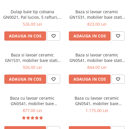
Mese gradinita
Dulap baie tip coloana
Baza si lavoar ceramic
Scaune gradinita
GN0021, Pal lucios, 5 rafturi, 4
GN1531, mobilier baie stativ
Set mese si scaune gradinita
usi, picioare reglabile,
55 cm, front MDF, 2 usi, 2
526,00 Lei
823,00 Lei
35x31.6x166 cm
sertare, balamale soft close,
Mobilier copii
picioare cromate reglabile,
ADAUGA IN COS
ADAUGA IN COS
Mobila camera copii
alb
Scaune birou pentru copii
Saltele patuturi copii
Baza si lavoar ceramic
Baza si lavoar ceramic
GN1531, mobilier baie stativ
GN0541, mobilier baie stativ
Paturi copii
75 cm, front MDF, 2 usi, 3
60 cm, front MDF, 2 usi, 2
926,00 Lei
844,00 Lei
Masa si scaune gradinita
sertare, balamale soft close,
rafturi, balamale soft close,
Seturi comode living si dormitor
picioare cromate reglabile,
picioare cromate reglabile,
ADAUGA IN COS
ADAUGA IN COS
alb
alb
Baza cu lavoar ceramic
Baza cu lavoar ceramic
GN0541, mobilier baie
GN0541, mobilier baie
suspendat 60 cm, front MDF,
suspendat 80 cm, front MDF,
877,00 Lei
1.175,00 Lei
2 sertare, glisiere soft close,
2 sertare, glisiere soft close,
alb
alb