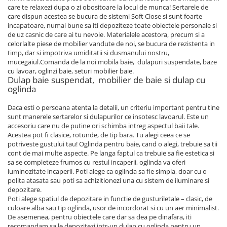
care te relaxezi dupa o zi obositoare la locul de munca! Sertarele de
care dispun acestea se bucura de sisteml Soft Close si sunt foarte
incapatoare, numai bune sa iti depoziteze toate obiectele personale si
de uz casnic de care ai tu nevoie. Materialele acestora, precum si a
celorlalte piese de mobilier vandute de noi, se bucura de rezistenta in
timp, dar si impotriva umiditatii si dusmanului nostru,
mucegaiul.Comanda de la noi mobila baie, dulapuri suspendate, baze
cu lavoar, oglinzi baie, seturi mobilier baie.
Dulap baie suspendat, mobilier de baie si dulap cu
oglinda
Daca esti o persoana atenta la detalii, un criteriu important pentru tine
sunt manerele sertarelor si dulapurilor ce insotesc lavoarul. Este un
accesoriu care nu de putine ori schimba intreg aspectul baii tale.
Acestea pot fi clasice, rotunde, de tip bara. Tu alegi ceea ce se
potriveste gustului tau! Oglinda pentru baie, cand o alegi, trebuie sa tii
cont de mai multe aspecte. Pe langa faptul ca trebuie sa fie estetica si
sa se completeze frumos cu restul incaperii, oglinda va oferi
luminozitate incaperii. Poti alege ca oglinda sa fie simpla, doar cu o
polita atasata sau poti sa achizitionezi una cu sistem de iluminare si
depozitare.
Poti alege spatiul de depozitare in functie de gusturiletale – clasic, de
culoare alba sau tip oglinda, usor de incordorat si cu un aer minimalist.
De asemenea, pentru obiectele care dar sa dea pe dinafara, iti
recomandam sa le depozitezi intr-un dulap cu oglinda pentru un