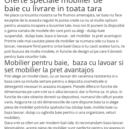
baie cu livrare in toata tara
Ne place ca locuinta noastra sa fie frumos amenajata, iar baia nu face
exceptie de la aceasta regula! Ai putea crede ca nu ai multe optiuni
pentru aceasta incapere a locuintei tale, insa noi iti punem la dispozitie
o gama variata de modele din care poti sa alegi - dulap baie
suspendat, dulap baie, baza si lavoar, set mobilier la pret avantajos!
Printre cele mai cautate piese de mobilier se numara cele cu baza si
lavoar, necesare fiind pentru orice baie! Daca si tu cauti acelasi lucru, te
poti bucura de multe modele, in functie de design-ul pe care il doresti
pentru baia visurilor tale.
Mobilier pentru baie, baza cu lavoar si
set mobilier la pret avantajos
Poti alege un model clasic, cu un lavoar din ceramica rezistenta si o
baza care sa include sertare pentru a depozita cosmeticele si
detergentii necesari in aceasta incapere. Piesele difera in functie de
dimensiunea pe care vrei sa o aiba lavoarul, dar si forma sa. In plus, in
functie de cate obiecte doresti sa depozitezi, numarul de rafturi poate
varia. Asigura-te ca stii dimensiunile de care dispune baia ta si alege
piesa de mobilier potrivita spatiului tau (dulap baie, mobila baie cu
baza lavoar, dulap cu oglinda baie pentru o una organizare, seturi
mobilier).
Daca vrei sa oferi un aer modern baii tale, iti recomandam baza lavoar.
Minimaliste, aceste piese de mobilier sunt perfecte pentru incaperea in