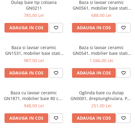
Scaune pliante
Saltele Pocket
Dulap baie tip coloana
Baza si lavoar ceramic
Noptiere
GN0211
GN0561, mobilier baie stativ
Scaune birou
Saltele cu arcuri impachetate
Paturi
50 cm, front MDF, 2 usi, 2
785,00 Lei
688,00 Lei
individual
Scaune profesionale
Seturi de pat si saltea
rafturi, picioare cromate
Saltele Memory Pocket
reglabile, alb/antracit
Masute de toaleta
ADAUGA IN COS
ADAUGA IN COS
Scaune Lemn
Saltele Memory Foam
Mobilier living
Scaune birou copii
Saltele Memory Pocket
Scaune pentru living
Scaune resigilate
Baza si lavoar ceramic
Baza si lavoar ceramic
Saltele cu plasa arcuri
Seturi comode living si vitrine
GN1531, mobilier baie stativ
GN0541, mobilier baie stativ
Scaune gradinita
Saltele cu spuma
80 cm, front MDF, 3 usi, 2
60 cm, front MDF, 2 sertare,
Mobila living
987,00 Lei
1.046,00 Lei
sertare, balamale soft close,
picioare cromate reglabile,
Saltele cu spuma
Scaune conferinta
Comode living
picioare cromate reglabile,
alb
ADAUGA IN COS
ADAUGA IN COS
Saltele cu spuma poliuretanica
Scaune terasa si outdoor
Set mese plus scaune
alb
Saltele Latex
Mobilier birou
Saltele Memory
Baza cu lavoar ceramic
Oglinda baie cu dulap
Scaune ergonomice
GN1871, mobilier baie 80 cm,
Saltele 140x200
GN0001, dreptunghiulara, PAL
Etajere Birou
front MDF, 1 sertar, 1 usa,
Lucios, iluminare led, 2
948,00 Lei
251,00 Lei
Saltele 160x200
Dulap birou
glisiere soft close, picioare
rafturi, 50 cm, alb
cromate reglabile, alb
Birouri
Saltele 180x200
ADAUGA IN COS
ADAUGA IN COS
Scaune pentru birou
Top saltele
Scaune pentru vizitatori