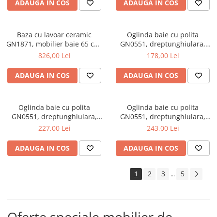
ADAUGA IN COS
ADAUGA IN COS
Baza cu lavoar ceramic
Oglinda baie cu polita
GN1871, mobilier baie 65 cm,
GN0551, dreptunghiulara,
front MDF, 1 sertar, 1 usa,
PAL, 50 cm, alb
826,00 Lei
178,00 Lei
picioare cromate reglabile,
manere cromate, alb
ADAUGA IN COS
ADAUGA IN COS
Oglinda baie cu polita
Oglinda baie cu polita
GN0551, dreptunghiulara,
GN0551, dreptunghiulara,
PAL, 70 cm, alb
PAL, 80 cm, alb
227,00 Lei
243,00 Lei
ADAUGA IN COS
ADAUGA IN COS
1
2
3
5
...
Oferte speciale mobilier de