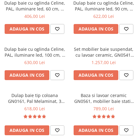
Top saltele 5 cm
Dulap baie cu oglinda Celine,
Dulap baie cu oglinda Celine,
Scaune manager
Top saltele 10 cm
PAL, iluminare led, 60 cm, 2
PAL, iluminare led, 90 cm, 3
Mobilier bucatarie
usi, 3 rafturi, soft close, alb
usi, 3 rafturi, soft close, alb
406,00 Lei
622,00 Lei
Top saltele memory 5 cm
Mese bucatarie
Top saltele MemoHR 6.5 cm
ADAUGA IN COS
ADAUGA IN COS
Scaune pentru bucatarie
Saltele ieftine
Mobila bucatarie
Saltele cu plasa de arcuri
Seturi mese si scaune bucatarie
Dulap baie cu oglinda Celine,
Set mobilier baie suspendat,
Saltele cu spuma
Mobilier hol
PAL, iluminare led, 100 cm, 3
cu lavoar ceramic, GN0541,
usi, 3 rafturi, soft close, alb
front MDF, 60 cm, 2 sertare,
630,00 Lei
1.257,00 Lei
Mobila hol
glisiere soft close si oglinda
Suporturi si rafturi pantofi
cu dulap GN0201,
ADAUGA IN COS
ADAUGA IN COS
dreptunghiulara, PAL,
Portmantouri
iluminare led, 2 rafturi, alb
Pantofare
Dulap baie tip coloana
Baza si lavoar ceramic
Seturi mobilier hol
GN0161, Pal Melaminat, 3
GN0561, mobilier baie stativ
Stender haine
rafturi, cos rufe, alb
70 cm, front MDF, 2 usi,
618,00 Lei
789,00 Lei
Suport pentru umerase
picioare cromate reglabile,
alb/antracit
Etajere
Cuiere
ADAUGA IN COS
ADAUGA IN COS
Mobilier gradinita