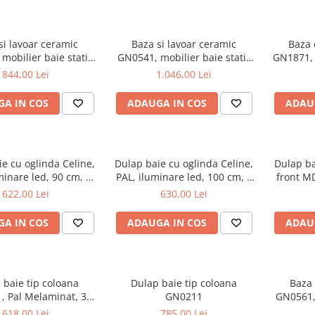
si lavoar ceramic
Baza si lavoar ceramic
Baza 
mobilier baie stativ
GN0541, mobilier baie stativ
GN1871, 
front MDF, 2 usi, 2
60 cm, front MDF, 2 sertare,
front M
844,00 Lei
1.046,00 Lei
 balamale soft close,
picioare cromate reglabile, alb
glisiere
cromate reglabile, alb
croma
A IN COS
ADAUGA IN COS
ADAU
e cu oglinda Celine,
Dulap baie cu oglinda Celine,
Dulap b
minare led, 90 cm, 3
PAL, iluminare led, 100 cm, 3
front MD
fturi, soft close, alb
usi, 3 rafturi, soft close, alb
622,00 Lei
630,00 Lei
A IN COS
ADAUGA IN COS
ADAU
 baie tip coloana
Dulap baie tip coloana
Baza 
, Pal Melaminat, 3
GN0211
GN0561, 
ri, cos rufe, alb
70 cm,
618,00 Lei
785,00 Lei