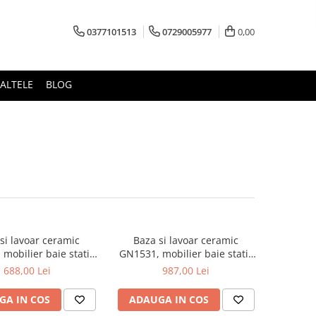
0377101513
0729005977
0,00
ALTELE
BLOG
si lavoar ceramic
Baza si lavoar ceramic
mobilier baie stativ
GN1531, mobilier baie stativ
front MDF, 2 usi, 2
80 cm, front MDF, 3 usi, 2
688,00 Lei
987,00 Lei
i, picioare cromate
sertare, balamale soft close,
bile, alb/antracit
picioare cromate reglabile, alb
GA IN COS
ADAUGA IN COS