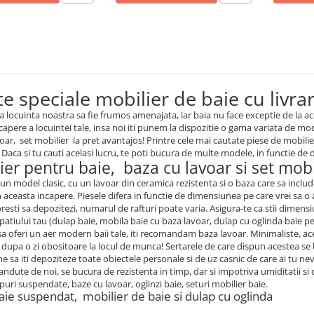
e speciale mobilier de baie cu livrar
a locuinta noastra sa fie frumos amenajata, iar baia nu face exceptie de la a
capere a locuintei tale, insa noi iti punem la dispozitie o gama variata de mo
voar, set mobilier la pret avantajos! Printre cele mai cautate piese de mobili
 Daca si tu cauti acelasi lucru, te poti bucura de multe modele, in functie de d
ier pentru baie, baza cu lavoar si set mobi
 un model clasic, cu un lavoar din ceramica rezistenta si o baza care sa inclu
n aceasta incapere. Piesele difera in functie de dimensiunea pe care vrei sa o a
resti sa depozitezi, numarul de rafturi poate varia. Asigura-te ca stii dimensi
spatiului tau (dulap baie, mobila baie cu baza lavoar, dulap cu oglinda baie p
sa oferi un aer modern baii tale, iti recomandam baza lavoar. Minimaliste, ac
i dupa o zi obositoare la locul de munca! Sertarele de care dispun acestea se 
 sa iti depoziteze toate obiectele personale si de uz casnic de care ai tu nev
andute de noi, se bucura de rezistenta in timp, dar si impotriva umiditatii
puri suspendate, baze cu lavoar, oglinzi baie, seturi mobilier baie.
aie suspendat, mobilier de baie si dulap cu oglinda