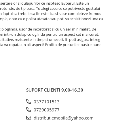
sertarelor si dulapurilor ce insotesc lavoarul. Este un
 rotunde, de tip bara. Tu alegi ceea ce se potriveste gustului
a faptul ca trebuie sa fie estetica si sa se completeze frumos
simpla, doar cu o polita atasata sau poti sa achizitionezi una cu
 tip oglinda, usor de incordorat si cu un aer minimalist. De
zi intr-un dulap cu oglinda pentru un aspect cat mai curat.
tative, rezistente in timp si umezelii. Iti poti asigura intreg
a ta va capata un alt aspect! Profita de preturile noastre bune.
SUPORT CLIENTI
9.00-16.30
0377101513
0729005977
distributiemobila@yahoo.com