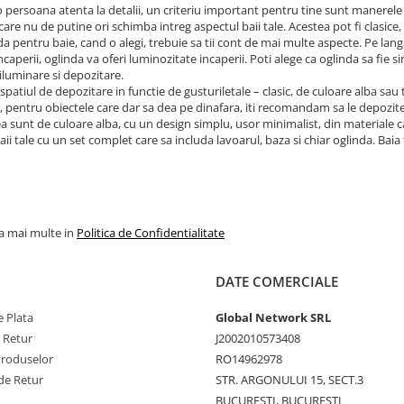
o persoana atenta la detalii, un criteriu important pentru tine sunt manerele 
care nu de putine ori schimba intreg aspectul baii tale. Acestea pot fi clasice,
da pentru baie, cand o alegi, trebuie sa tii cont de mai multe aspecte. Pe lang
incaperii, oglinda va oferi luminozitate incaperii. Poti alege ca oglinda sa fie 
iluminare si depozitare.
 spatiul de depozitare in functie de gusturiletale – clasic, de culoare alba sau
pentru obiectele care dar sa dea pe dinafara, iti recomandam sa le depozite
a sunt de culoare alba, cu un design simplu, usor minimalist, din materiale cali
aii tale cu un set complet care sa includa lavoarul, baza si chiar oglinda. Bai
la mai multe in
Politica de Confidentialitate
DATE COMERCIALE
 Plata
Global Network SRL
e Retur
J2002010573408
Produselor
RO14962978
de Retur
STR. ARGONULUI 15, SECT.3
BUCURESTI, BUCURESTI