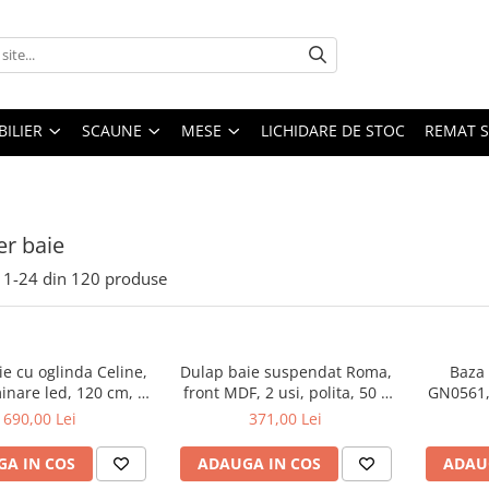
ILIER
SCAUNE
MESE
LICHIDARE DE STOC
REMAT S
er baie
1-
24
din
120
produse
e cu oglinda Celine,
Dulap baie suspendat Roma,
Baza 
inare led, 120 cm, 3
front MDF, 2 usi, polita, 50 x
GN0561, 
fturi, soft close, alb
68 cm, alb
50 cm, 
690,00 Lei
371,00 Lei
raftur
regla
A IN COS
ADAUGA IN COS
ADAU