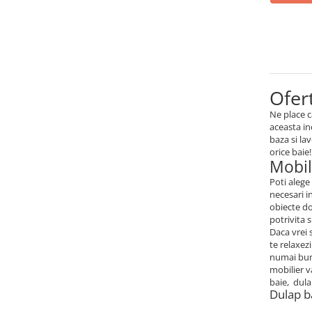
Mese gradinita
Scaune gradinita
Set mese si scaune gradinita
Mobilier copii
Ofert
Mobila camera copii
Scaune birou pentru copii
Ne place c
aceasta in
Saltele patuturi copii
baza si la
Paturi copii
orice baie!
Mobil
Masa si scaune gradinita
Poti alege
Seturi comode living si dormitor
necesari i
obiecte do
potrivita 
Daca vrei 
te relaxez
numai bune
mobilier v
baie, dula
Dulap b