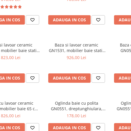
picioar
A IN COS
ADAUGA IN COS
ADAU
si lavoar ceramic
Baza si lavoar ceramic
Baza 
mobilier baie stativ
GN1531, mobilier baie stativ
GN054
front MDF, 2 usi, 2
75 cm, front MDF, 2 usi, 3
suspenda
823,00 Lei
926,00 Lei
 balamale soft close,
sertare, balamale soft close,
2 sertare
cromate reglabile, alb
picioare cromate reglabile, alb
A IN COS
ADAUGA IN COS
ADAU
cu lavoar ceramic
Oglinda baie cu polita
Oglin
mobilier baie 65 cm,
GN0551, dreptunghiulara,
GN0551
DF, 1 sertar, 1 usa,
PAL, 50 cm, alb
P
826,00 Lei
178,00 Lei
 cromate reglabile,
re cromate, alb
A IN COS
ADAUGA IN COS
ADAU