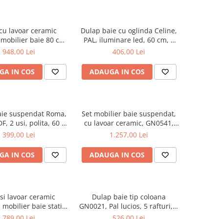
cu lavoar ceramic
Dulap baie cu oglinda Celine,
mobilier baie 80 cm,
PAL, iluminare led, 60 cm, 2
DF, 1 sertar, 1 usa,
usi, 3 rafturi, soft close, alb
948,00 Lei
406,00 Lei
 soft close, picioare
te reglabile, alb
GA IN COS
ADAUGA IN COS
aie suspendat Roma,
Set mobilier baie suspendat,
F, 2 usi, polita, 60 x
cu lavoar ceramic, GN0541,
68 cm, alb
front MDF, 60 cm, 2 sertare,
399,00 Lei
1.257,00 Lei
glisiere soft close si oglinda cu
dulap GN0201,
GA IN COS
ADAUGA IN COS
dreptunghiulara, PAL,
iluminare led, 2 rafturi, alb
si lavoar ceramic
Dulap baie tip coloana
mobilier baie stativ
GN0021, Pal lucios, 5 rafturi, 4
 front MDF, 2 usi,
usi, picioare reglabile,
789,00 Lei
526,00 Lei