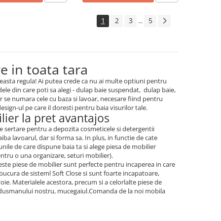
1
2
3
5
...
e in toata tara
ceasta regula! Ai putea crede ca nu ai multe optiuni pentru
dele din care poti sa alegi - dulap baie suspendat, dulap baie,
er se numara cele cu baza si lavoar, necesare fiind pentru
esign-ul pe care il doresti pentru baia visurilor tale.
lier la pret avantajos
de sertare pentru a depozita cosmeticele si detergentii
iba lavoarul, dar si forma sa. In plus, in functie de cate
unile de care dispune baia ta si alege piesa de mobilier
entru o una organizare, seturi mobilier).
este piese de mobilier sunt perfecte pentru incaperea in care
bucura de sisteml Soft Close si sunt foarte incapatoare,
oie. Materialele acestora, precum si a celorlalte piese de
 si dusmanului nostru, mucegaiul.Comanda de la noi mobila