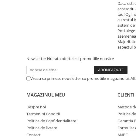
Daca esti 
accesoriu 
tau! Oglin
cu restul 
sistem de 
Poti alege
asemenea, 
Majoritate
aspectul b
Newsletter
Nu rata ofertele si promotiile noastre
Vreau sa primesc newsletter cu promotiile magazinului. Af
MAGAZINUL MEU
CLIENTI
Despre noi
Metode de
Termeni si Conditii
Politica d
Politica de Confidentialitate
Garantia 
Politica de livrare
Formular 
Contact
ANPC