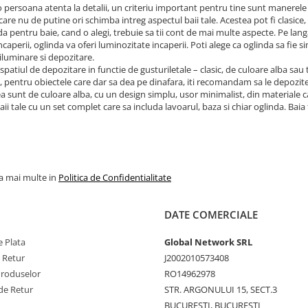
o persoana atenta la detalii, un criteriu important pentru tine sunt manerele 
care nu de putine ori schimba intreg aspectul baii tale. Acestea pot fi clasice,
da pentru baie, cand o alegi, trebuie sa tii cont de mai multe aspecte. Pe lang
incaperii, oglinda va oferi luminozitate incaperii. Poti alege ca oglinda sa fie 
iluminare si depozitare.
 spatiul de depozitare in functie de gusturiletale – clasic, de culoare alba sau
pentru obiectele care dar sa dea pe dinafara, iti recomandam sa le depozite
a sunt de culoare alba, cu un design simplu, usor minimalist, din materiale cali
aii tale cu un set complet care sa includa lavoarul, baza si chiar oglinda. Bai
la mai multe in
Politica de Confidentialitate
DATE COMERCIALE
 Plata
Global Network SRL
e Retur
J2002010573408
Produselor
RO14962978
de Retur
STR. ARGONULUI 15, SECT.3
BUCURESTI, BUCURESTI