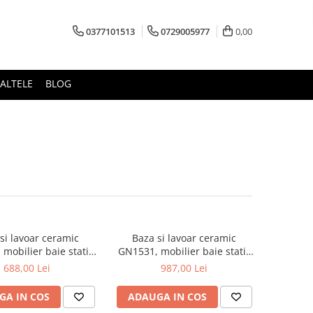
0377101513
0729005977
0,00
ALTELE
BLOG
si lavoar ceramic
Baza si lavoar ceramic
mobilier baie stativ
GN1531, mobilier baie stativ
front MDF, 2 usi, 2
80 cm, front MDF, 3 usi, 2
688,00 Lei
987,00 Lei
i, picioare cromate
sertare, balamale soft close,
bile, alb/antracit
picioare cromate reglabile, alb
GA IN COS
ADAUGA IN COS