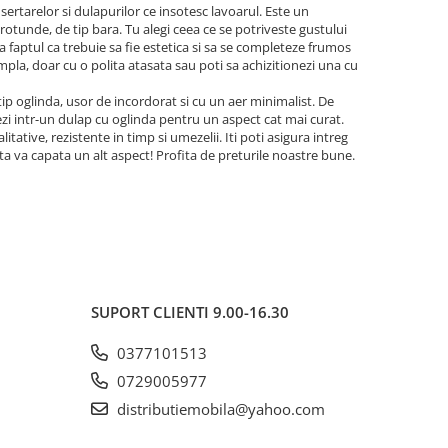
sertarelor si dulapurilor ce insotesc lavoarul. Este un
 rotunde, de tip bara. Tu alegi ceea ce se potriveste gustului
a faptul ca trebuie sa fie estetica si sa se completeze frumos
simpla, doar cu o polita atasata sau poti sa achizitionezi una cu
 tip oglinda, usor de incordorat si cu un aer minimalist. De
zi intr-un dulap cu oglinda pentru un aspect cat mai curat.
tative, rezistente in timp si umezelii. Iti poti asigura intreg
a ta va capata un alt aspect! Profita de preturile noastre bune.
SUPORT CLIENTI
9.00-16.30
0377101513
0729005977
distributiemobila@yahoo.com