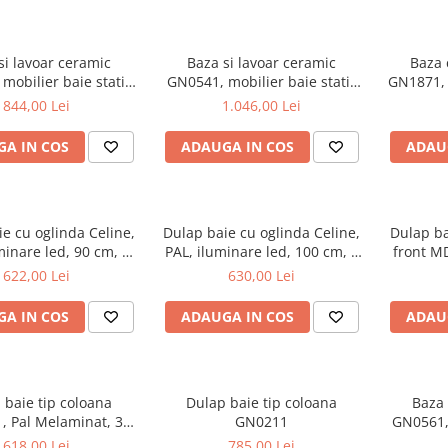
si lavoar ceramic
Baza si lavoar ceramic
Baza 
mobilier baie stativ
GN0541, mobilier baie stativ
GN1871, 
front MDF, 2 usi, 2
60 cm, front MDF, 2 sertare,
front M
844,00 Lei
1.046,00 Lei
 balamale soft close,
picioare cromate reglabile, alb
glisiere
cromate reglabile, alb
croma
A IN COS
ADAUGA IN COS
ADAU
e cu oglinda Celine,
Dulap baie cu oglinda Celine,
Dulap b
minare led, 90 cm, 3
PAL, iluminare led, 100 cm, 3
front MD
fturi, soft close, alb
usi, 3 rafturi, soft close, alb
622,00 Lei
630,00 Lei
A IN COS
ADAUGA IN COS
ADAU
 baie tip coloana
Dulap baie tip coloana
Baza 
, Pal Melaminat, 3
GN0211
GN0561, 
ri, cos rufe, alb
70 cm,
618,00 Lei
785,00 Lei