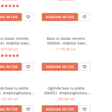
e cromate reglabile,
35x31.6x166 cm
alb/antracit
GA IN COS
ADAUGA IN COS
cu lavoar ceramic
Baza cu lavoar ceramic
1, mobilier baie
GN0541, mobilier baie
t 60 cm, front MDF,
suspendat 80 cm, front MDF,
877,00 Lei
1.175,00 Lei
, glisiere soft close,
2 sertare, glisiere soft close,
alb
alb
GA IN COS
ADAUGA IN COS
da baie cu polita
Oglinda baie cu polita
, dreptunghiulara,
GN0551, dreptunghiulara,
AL, 70 cm, alb
PAL, 80 cm, alb
227,00 Lei
243,00 Lei
GA IN COS
ADAUGA IN COS