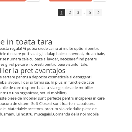
1
2
3
5
...
e in toata tara
ceasta regula! Ai putea crede ca nu ai multe optiuni pentru
dele din care poti sa alegi - dulap baie suspendat, dulap baie,
er se numara cele cu baza si lavoar, necesare fiind pentru
esign-ul pe care il doresti pentru baia visurilor tale.
lier la pret avantajos
de sertare pentru a depozita cosmeticele si detergentii
iba lavoarul, dar si forma sa. In plus, in functie de cate
unile de care dispune baia ta si alege piesa de mobilier
entru o una organizare, seturi mobilier).
este piese de mobilier sunt perfecte pentru incaperea in care
bucura de sisteml Soft Close si sunt foarte incapatoare,
oie. Materialele acestora, precum si a celorlalte piese de
 si dusmanului nostru, mucegaiul.Comanda de la noi mobila