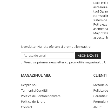
Daca esti 
accesoriu 
tau! Oglin
cu restul 
sistem de 
Poti alege
asemenea, 
Majoritate
aspectul b
Newsletter
Nu rata ofertele si promotiile noastre
Vreau sa primesc newsletter cu promotiile magazinului. Af
MAGAZINUL MEU
CLIENTI
Despre noi
Metode de
Termeni si Conditii
Politica d
Politica de Confidentialitate
Garantia 
Politica de livrare
Formular 
Contact
ANPC