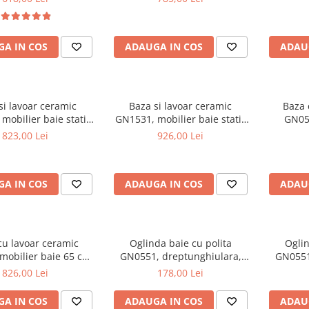
picioar
A IN COS
ADAUGA IN COS
ADAU
si lavoar ceramic
Baza si lavoar ceramic
Baza 
mobilier baie stativ
GN1531, mobilier baie stativ
GN054
front MDF, 2 usi, 2
75 cm, front MDF, 2 usi, 3
suspenda
823,00 Lei
926,00 Lei
 balamale soft close,
sertare, balamale soft close,
2 sertare
cromate reglabile, alb
picioare cromate reglabile, alb
A IN COS
ADAUGA IN COS
ADAU
cu lavoar ceramic
Oglinda baie cu polita
Oglin
mobilier baie 65 cm,
GN0551, dreptunghiulara,
GN0551
DF, 1 sertar, 1 usa,
PAL, 50 cm, alb
P
826,00 Lei
178,00 Lei
 cromate reglabile,
re cromate, alb
A IN COS
ADAUGA IN COS
ADAU