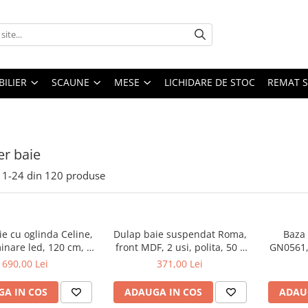
ILIER
SCAUNE
MESE
LICHIDARE DE STOC
REMAT S
er baie
1-
24
din
120
produse
e cu oglinda Celine,
Dulap baie suspendat Roma,
Baza 
inare led, 120 cm, 3
front MDF, 2 usi, polita, 50 x
GN0561, 
fturi, soft close, alb
68 cm, alb
50 cm, 
690,00 Lei
371,00 Lei
raftur
regla
A IN COS
ADAUGA IN COS
ADAU