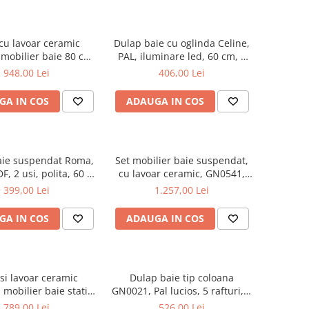
cu lavoar ceramic
Dulap baie cu oglinda Celine,
mobilier baie 80 cm,
PAL, iluminare led, 60 cm, 2
DF, 1 sertar, 1 usa,
usi, 3 rafturi, soft close, alb
948,00 Lei
406,00 Lei
 soft close, picioare
te reglabile, alb
GA IN COS
ADAUGA IN COS
aie suspendat Roma,
Set mobilier baie suspendat,
F, 2 usi, polita, 60 x
cu lavoar ceramic, GN0541,
68 cm, alb
front MDF, 60 cm, 2 sertare,
399,00 Lei
1.257,00 Lei
glisiere soft close si oglinda cu
dulap GN0201,
GA IN COS
ADAUGA IN COS
dreptunghiulara, PAL,
iluminare led, 2 rafturi, alb
si lavoar ceramic
Dulap baie tip coloana
mobilier baie stativ
GN0021, Pal lucios, 5 rafturi, 4
 front MDF, 2 usi,
usi, picioare reglabile,
789,00 Lei
526,00 Lei