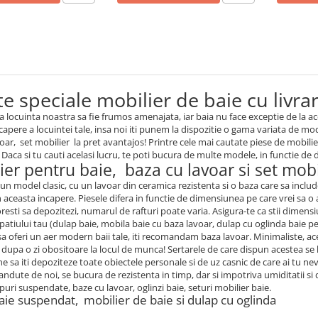
e speciale mobilier de baie cu livrar
a locuinta noastra sa fie frumos amenajata, iar baia nu face exceptie de la a
capere a locuintei tale, insa noi iti punem la dispozitie o gama variata de mo
voar, set mobilier la pret avantajos! Printre cele mai cautate piese de mobili
 Daca si tu cauti acelasi lucru, te poti bucura de multe modele, in functie de d
ier pentru baie, baza cu lavoar si set mobi
 un model clasic, cu un lavoar din ceramica rezistenta si o baza care sa inclu
n aceasta incapere. Piesele difera in functie de dimensiunea pe care vrei sa o a
resti sa depozitezi, numarul de rafturi poate varia. Asigura-te ca stii dimensi
spatiului tau (dulap baie, mobila baie cu baza lavoar, dulap cu oglinda baie p
sa oferi un aer modern baii tale, iti recomandam baza lavoar. Minimaliste, ac
i dupa o zi obositoare la locul de munca! Sertarele de care dispun acestea se 
 sa iti depoziteze toate obiectele personale si de uz casnic de care ai tu nev
andute de noi, se bucura de rezistenta in timp, dar si impotriva umiditatii
puri suspendate, baze cu lavoar, oglinzi baie, seturi mobilier baie.
aie suspendat, mobilier de baie si dulap cu oglinda