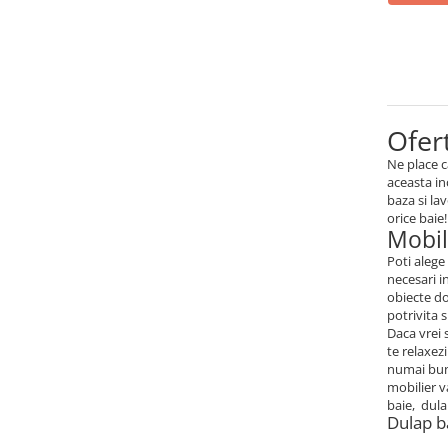
Mese gradinita
Scaune gradinita
Set mese si scaune gradinita
Mobilier copii
Ofert
Mobila camera copii
Scaune birou pentru copii
Ne place c
aceasta in
Saltele patuturi copii
baza si la
Paturi copii
orice baie!
Mobil
Masa si scaune gradinita
Poti alege
Seturi comode living si dormitor
necesari i
obiecte do
potrivita 
Daca vrei 
te relaxez
numai bune
mobilier v
baie, dula
Dulap b