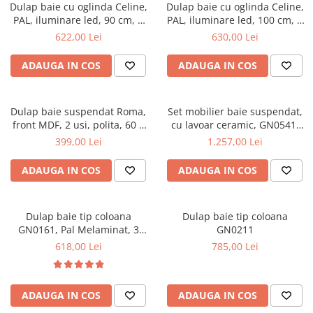
Top saltele 5 cm
Dulap baie cu oglinda Celine,
Dulap baie cu oglinda Celine,
Scaune manager
Top saltele 10 cm
PAL, iluminare led, 90 cm, 3
PAL, iluminare led, 100 cm, 3
Mobilier bucatarie
usi, 3 rafturi, soft close, alb
usi, 3 rafturi, soft close, alb
622,00 Lei
630,00 Lei
Top saltele memory 5 cm
Mese bucatarie
Top saltele MemoHR 6.5 cm
ADAUGA IN COS
ADAUGA IN COS
Scaune pentru bucatarie
Saltele ieftine
Mobila bucatarie
Saltele cu plasa de arcuri
Seturi mese si scaune bucatarie
Dulap baie suspendat Roma,
Set mobilier baie suspendat,
Saltele cu spuma
Mobilier hol
front MDF, 2 usi, polita, 60 x
cu lavoar ceramic, GN0541,
68 cm, alb
front MDF, 60 cm, 2 sertare,
399,00 Lei
1.257,00 Lei
Mobila hol
glisiere soft close si oglinda
Suporturi si rafturi pantofi
cu dulap GN0201,
ADAUGA IN COS
ADAUGA IN COS
dreptunghiulara, PAL,
Portmantouri
iluminare led, 2 rafturi, alb
Pantofare
Dulap baie tip coloana
Dulap baie tip coloana
Seturi mobilier hol
GN0161, Pal Melaminat, 3
GN0211
Stender haine
rafturi, cos rufe, alb
618,00 Lei
785,00 Lei
Suport pentru umerase
Etajere
Cuiere
ADAUGA IN COS
ADAUGA IN COS
Mobilier gradinita