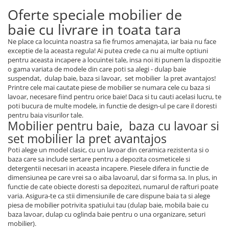
Oferte speciale mobilier de
baie cu livrare in toata tara
Ne place ca locuinta noastra sa fie frumos amenajata, iar baia nu face
exceptie de la aceasta regula! Ai putea crede ca nu ai multe optiuni
pentru aceasta incapere a locuintei tale, insa noi iti punem la dispozitie
o gama variata de modele din care poti sa alegi - dulap baie
suspendat, dulap baie, baza si lavoar, set mobilier la pret avantajos!
Printre cele mai cautate piese de mobilier se numara cele cu baza si
lavoar, necesare fiind pentru orice baie! Daca si tu cauti acelasi lucru, te
poti bucura de multe modele, in functie de design-ul pe care il doresti
pentru baia visurilor tale.
Mobilier pentru baie, baza cu lavoar si
set mobilier la pret avantajos
Poti alege un model clasic, cu un lavoar din ceramica rezistenta si o
baza care sa include sertare pentru a depozita cosmeticele si
detergentii necesari in aceasta incapere. Piesele difera in functie de
dimensiunea pe care vrei sa o aiba lavoarul, dar si forma sa. In plus, in
functie de cate obiecte doresti sa depozitezi, numarul de rafturi poate
varia. Asigura-te ca stii dimensiunile de care dispune baia ta si alege
piesa de mobilier potrivita spatiului tau (dulap baie, mobila baie cu
baza lavoar, dulap cu oglinda baie pentru o una organizare, seturi
mobilier).