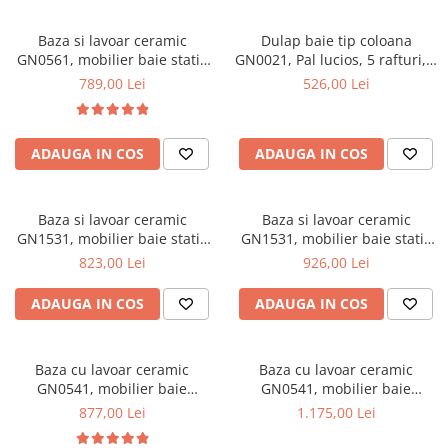
Mese gradinita
Baza si lavoar ceramic
Dulap baie tip coloana
Scaune gradinita
GN0561, mobilier baie stativ
GN0021, Pal lucios, 5 rafturi, 4
Set mese si scaune gradinita
70 cm, front MDF, 2 usi,
usi, picioare reglabile,
789,00 Lei
526,00 Lei
picioare cromate reglabile,
35x31.6x166 cm
Mobilier copii
alb/antracit
Mobila camera copii
ADAUGA IN COS
ADAUGA IN COS
Scaune birou pentru copii
Saltele patuturi copii
Paturi copii
Baza si lavoar ceramic
Baza si lavoar ceramic
Masa si scaune gradinita
GN1531, mobilier baie stativ
GN1531, mobilier baie stativ
55 cm, front MDF, 2 usi, 2
75 cm, front MDF, 2 usi, 3
823,00 Lei
926,00 Lei
Seturi comode living si dormitor
sertare, balamale soft close,
sertare, balamale soft close,
picioare cromate reglabile,
picioare cromate reglabile,
ADAUGA IN COS
ADAUGA IN COS
alb
alb
Baza cu lavoar ceramic
Baza cu lavoar ceramic
GN0541, mobilier baie
GN0541, mobilier baie
suspendat 60 cm, front MDF,
suspendat 80 cm, front MDF,
877,00 Lei
1.175,00 Lei
2 sertare, glisiere soft close,
2 sertare, glisiere soft close,
alb
alb