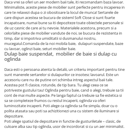
Daca vrei sa oferi un aer modern baii tale, iti recomandam baza lavoar.
Minimaliste, aceste piese de mobilier sunt perfecte pentru incaperea in
care te relaxezi dupa o zi obositoare la locul de munca! Sertarele de
care dispun acestea se bucura de sisteml Soft Close si sunt foarte
incapatoare, numai bune sa iti depoziteze toate obiectele personale si
de uz casnic de care ai tu nevoie. Materialele acestora, precum si a
celorlalte piese de mobilier vandute de noi, se bucura de rezistenta in
timp, dar si impotriva umiditatii si dusmanului nostru,
mucegaiul.Comanda de la noi mobila baie, dulapuri suspendate, baze
cu lavoar, oglinzi baie, seturi mobilier baie.
Dulap baie suspendat, mobilier de baie si dulap cu
oglinda
Daca esti o persoana atenta la detalii, un criteriu important pentru tine
sunt manerele sertarelor si dulapurilor ce insotesc lavoarul. Este un
accesoriu care nu de putine ori schimba intreg aspectul baii tale.
Acestea pot fi clasice, rotunde, de tip bara. Tu alegi ceea ce se
potriveste gustului tau! Oglinda pentru baie, cand o alegi, trebuie sa tii
cont de mai multe aspecte. Pe langa faptul ca trebuie sa fie estetica si
sa se completeze frumos cu restul incaperii, oglinda va oferi
luminozitate incaperii. Poti alege ca oglinda sa fie simpla, doar cu o
polita atasata sau poti sa achizitionezi una cu sistem de iluminare si
depozitare.
Poti alege spatiul de depozitare in functie de gusturiletale – clasic, de
culoare alba sau tip oglinda, usor de incordorat si cu un aer minimalist.