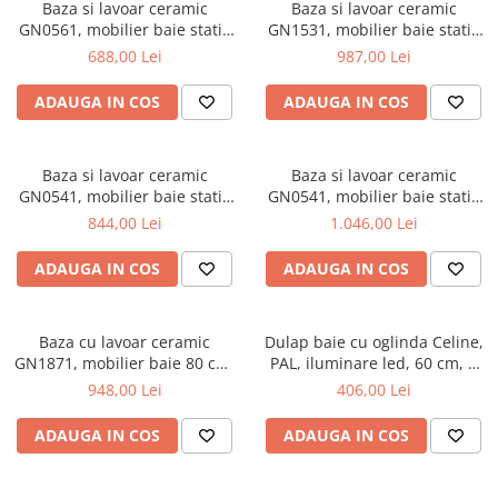
Scaune pliante
Saltele Pocket
Baza si lavoar ceramic
Baza si lavoar ceramic
Noptiere
GN0561, mobilier baie stativ
GN1531, mobilier baie stativ
Scaune birou
Saltele cu arcuri impachetate
Paturi
50 cm, front MDF, 2 usi, 2
80 cm, front MDF, 3 usi, 2
688,00 Lei
987,00 Lei
individual
Scaune profesionale
Seturi de pat si saltea
rafturi, picioare cromate
sertare, balamale soft close,
Saltele Memory Pocket
reglabile, alb/antracit
picioare cromate reglabile,
Masute de toaleta
ADAUGA IN COS
ADAUGA IN COS
Scaune Lemn
alb
Saltele Memory Foam
Mobilier living
Scaune birou copii
Saltele Memory Pocket
Scaune pentru living
Scaune resigilate
Baza si lavoar ceramic
Baza si lavoar ceramic
Saltele cu plasa arcuri
Seturi comode living si vitrine
GN0541, mobilier baie stativ
GN0541, mobilier baie stativ
Scaune gradinita
Saltele cu spuma
60 cm, front MDF, 2 usi, 2
60 cm, front MDF, 2 sertare,
Mobila living
844,00 Lei
1.046,00 Lei
rafturi, balamale soft close,
picioare cromate reglabile,
Saltele cu spuma
Scaune conferinta
Comode living
picioare cromate reglabile,
alb
ADAUGA IN COS
ADAUGA IN COS
Saltele cu spuma poliuretanica
Scaune terasa si outdoor
Set mese plus scaune
alb
Saltele Latex
Mobilier birou
Saltele Memory
Baza cu lavoar ceramic
Dulap baie cu oglinda Celine,
Scaune ergonomice
GN1871, mobilier baie 80 cm,
Saltele 140x200
PAL, iluminare led, 60 cm, 2
Etajere Birou
front MDF, 1 sertar, 1 usa,
usi, 3 rafturi, soft close, alb
948,00 Lei
406,00 Lei
Saltele 160x200
Dulap birou
glisiere soft close, picioare
cromate reglabile, alb
Birouri
Saltele 180x200
ADAUGA IN COS
ADAUGA IN COS
Scaune pentru birou
Top saltele
Scaune pentru vizitatori