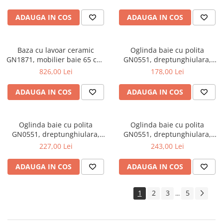
ADAUGA IN COS
ADAUGA IN COS
Baza cu lavoar ceramic
Oglinda baie cu polita
GN1871, mobilier baie 65 cm,
GN0551, dreptunghiulara,
front MDF, 1 sertar, 1 usa,
PAL, 50 cm, alb
826,00 Lei
178,00 Lei
picioare cromate reglabile,
manere cromate, alb
ADAUGA IN COS
ADAUGA IN COS
Oglinda baie cu polita
Oglinda baie cu polita
GN0551, dreptunghiulara,
GN0551, dreptunghiulara,
PAL, 70 cm, alb
PAL, 80 cm, alb
227,00 Lei
243,00 Lei
ADAUGA IN COS
ADAUGA IN COS
1
2
3
5
...