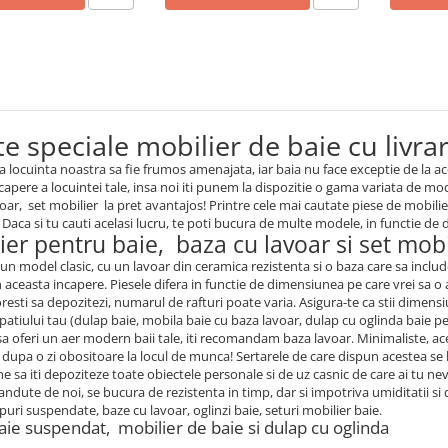
e speciale mobilier de baie cu livrar
a locuinta noastra sa fie frumos amenajata, iar baia nu face exceptie de la a
capere a locuintei tale, insa noi iti punem la dispozitie o gama variata de mo
voar, set mobilier la pret avantajos! Printre cele mai cautate piese de mobili
 Daca si tu cauti acelasi lucru, te poti bucura de multe modele, in functie de d
ier pentru baie, baza cu lavoar si set mobi
 un model clasic, cu un lavoar din ceramica rezistenta si o baza care sa inclu
n aceasta incapere. Piesele difera in functie de dimensiunea pe care vrei sa o a
resti sa depozitezi, numarul de rafturi poate varia. Asigura-te ca stii dimensi
spatiului tau (dulap baie, mobila baie cu baza lavoar, dulap cu oglinda baie p
sa oferi un aer modern baii tale, iti recomandam baza lavoar. Minimaliste, ac
i dupa o zi obositoare la locul de munca! Sertarele de care dispun acestea se 
 sa iti depoziteze toate obiectele personale si de uz casnic de care ai tu nev
andute de noi, se bucura de rezistenta in timp, dar si impotriva umiditatii
puri suspendate, baze cu lavoar, oglinzi baie, seturi mobilier baie.
aie suspendat, mobilier de baie si dulap cu oglinda