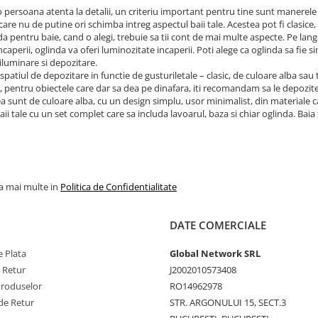
o persoana atenta la detalii, un criteriu important pentru tine sunt manerele 
care nu de putine ori schimba intreg aspectul baii tale. Acestea pot fi clasice,
da pentru baie, cand o alegi, trebuie sa tii cont de mai multe aspecte. Pe lang
incaperii, oglinda va oferi luminozitate incaperii. Poti alege ca oglinda sa fie 
iluminare si depozitare.
 spatiul de depozitare in functie de gusturiletale – clasic, de culoare alba sau
pentru obiectele care dar sa dea pe dinafara, iti recomandam sa le depozite
a sunt de culoare alba, cu un design simplu, usor minimalist, din materiale cali
aii tale cu un set complet care sa includa lavoarul, baza si chiar oglinda. Bai
la mai multe in
Politica de Confidentialitate
DATE COMERCIALE
 Plata
Global Network SRL
e Retur
J2002010573408
Produselor
RO14962978
de Retur
STR. ARGONULUI 15, SECT.3