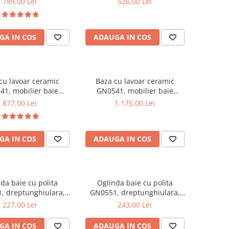
789,00 Lei
526,00 Lei
e cromate reglabile,
35x31.6x166 cm
alb/antracit
GA IN COS
ADAUGA IN COS
cu lavoar ceramic
Baza cu lavoar ceramic
1, mobilier baie
GN0541, mobilier baie
t 60 cm, front MDF,
suspendat 80 cm, front MDF,
877,00 Lei
1.175,00 Lei
, glisiere soft close,
2 sertare, glisiere soft close,
alb
alb
GA IN COS
ADAUGA IN COS
da baie cu polita
Oglinda baie cu polita
, dreptunghiulara,
GN0551, dreptunghiulara,
AL, 70 cm, alb
PAL, 80 cm, alb
227,00 Lei
243,00 Lei
GA IN COS
ADAUGA IN COS