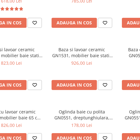
618,00 Lei
785,00 Lei
picioar
A IN COS
ADAUGA IN COS
ADAU
si lavoar ceramic
Baza si lavoar ceramic
Baza 
mobilier baie stativ
GN1531, mobilier baie stativ
GN054
front MDF, 2 usi, 2
75 cm, front MDF, 2 usi, 3
suspenda
823,00 Lei
926,00 Lei
 balamale soft close,
sertare, balamale soft close,
2 sertare
cromate reglabile, alb
picioare cromate reglabile, alb
A IN COS
ADAUGA IN COS
ADAU
cu lavoar ceramic
Oglinda baie cu polita
Oglin
mobilier baie 65 cm,
GN0551, dreptunghiulara,
GN0551
DF, 1 sertar, 1 usa,
PAL, 50 cm, alb
P
826,00 Lei
178,00 Lei
 cromate reglabile,
re cromate, alb
A IN COS
ADAUGA IN COS
ADAU