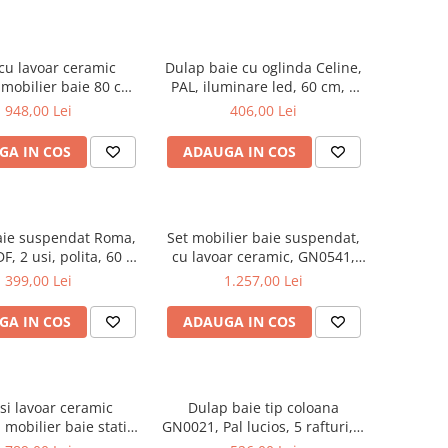
cu lavoar ceramic
Dulap baie cu oglinda Celine,
mobilier baie 80 cm,
PAL, iluminare led, 60 cm, 2
DF, 1 sertar, 1 usa,
usi, 3 rafturi, soft close, alb
948,00 Lei
406,00 Lei
 soft close, picioare
te reglabile, alb
GA IN COS
ADAUGA IN COS
aie suspendat Roma,
Set mobilier baie suspendat,
F, 2 usi, polita, 60 x
cu lavoar ceramic, GN0541,
68 cm, alb
front MDF, 60 cm, 2 sertare,
399,00 Lei
1.257,00 Lei
glisiere soft close si oglinda cu
dulap GN0201,
GA IN COS
ADAUGA IN COS
dreptunghiulara, PAL,
iluminare led, 2 rafturi, alb
si lavoar ceramic
Dulap baie tip coloana
mobilier baie stativ
GN0021, Pal lucios, 5 rafturi, 4
 front MDF, 2 usi,
usi, picioare reglabile,