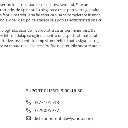
sertarelor si dulapurilor ce insotesc lavoarul. Este un
 rotunde, de tip bara. Tu alegi ceea ce se potriveste gustului
a faptul ca trebuie sa fie estetica si sa se completeze frumos
simpla, doar cu o polita atasata sau poti sa achizitionezi una cu
 tip oglinda, usor de incordorat si cu un aer minimalist. De
zi intr-un dulap cu oglinda pentru un aspect cat mai curat.
tative, rezistente in timp si umezelii. Iti poti asigura intreg
a ta va capata un alt aspect! Profita de preturile noastre bune.
SUPORT CLIENTI
9.00-16.30
0377101513
0729005977
distributiemobila@yahoo.com