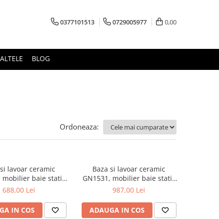
0377101513
0729005977
0,00
ALTELE
BLOG
Ordoneaza:
si lavoar ceramic
Baza si lavoar ceramic
mobilier baie stativ
GN1531, mobilier baie stativ
front MDF, 2 usi, 2
80 cm, front MDF, 3 usi, 2
688,00 Lei
987,00 Lei
i, picioare cromate
sertare, balamale soft close,
bile, alb/antracit
picioare cromate reglabile, alb
GA IN COS
ADAUGA IN COS