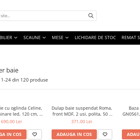
ILIER
SCAUNE
MESE
LICHIDARE DE STOC
REMAT S
er baie
1-
24
din
120
produse
e cu oglinda Celine,
Dulap baie suspendat Roma,
Baza 
inare led, 120 cm, 3
front MDF, 2 usi, polita, 50 x
GN0561, 
fturi, soft close, alb
68 cm, alb
50 cm, 
690,00 Lei
371,00 Lei
raftur
regla
A IN COS
ADAUGA IN COS
ADAU