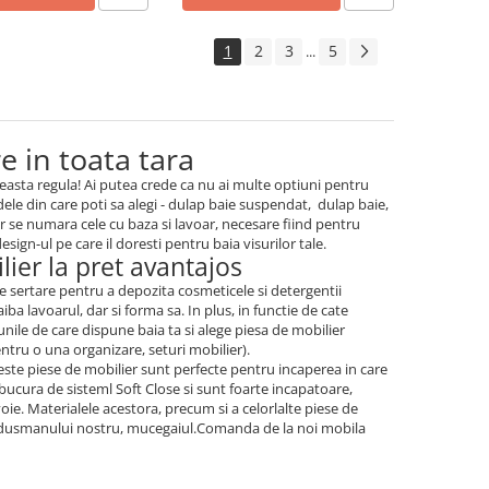
1
2
3
5
...
e in toata tara
ceasta regula! Ai putea crede ca nu ai multe optiuni pentru
dele din care poti sa alegi - dulap baie suspendat, dulap baie,
er se numara cele cu baza si lavoar, necesare fiind pentru
esign-ul pe care il doresti pentru baia visurilor tale.
lier la pret avantajos
de sertare pentru a depozita cosmeticele si detergentii
iba lavoarul, dar si forma sa. In plus, in functie de cate
unile de care dispune baia ta si alege piesa de mobilier
entru o una organizare, seturi mobilier).
este piese de mobilier sunt perfecte pentru incaperea in care
bucura de sisteml Soft Close si sunt foarte incapatoare,
oie. Materialele acestora, precum si a celorlalte piese de
 si dusmanului nostru, mucegaiul.Comanda de la noi mobila