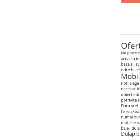
Mese gradinita
Scaune gradinita
Set mese si scaune gradinita
Mobilier copii
Mobila camera copii
Ofert
Scaune birou pentru copii
Ne place c
Saltele patuturi copii
aceasta in
baza si la
Paturi copii
orice baie!
Mobil
Masa si scaune gradinita
Seturi comode living si dormitor
Poti alege
necesari i
obiecte do
potrivita 
Daca vrei 
te relaxez
numai bune
mobilier v
baie, dula
Dulap b