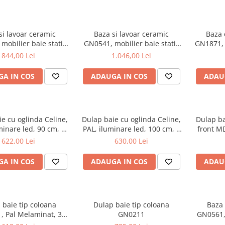
si lavoar ceramic
Baza si lavoar ceramic
Baza 
mobilier baie stativ
GN0541, mobilier baie stativ
GN1871, 
front MDF, 2 usi, 2
60 cm, front MDF, 2 sertare,
front M
844,00 Lei
1.046,00 Lei
 balamale soft close,
picioare cromate reglabile, alb
glisiere
cromate reglabile, alb
croma
A IN COS
ADAUGA IN COS
ADAU
e cu oglinda Celine,
Dulap baie cu oglinda Celine,
Dulap b
minare led, 90 cm, 3
PAL, iluminare led, 100 cm, 3
front MD
fturi, soft close, alb
usi, 3 rafturi, soft close, alb
622,00 Lei
630,00 Lei
A IN COS
ADAUGA IN COS
ADAU
 baie tip coloana
Dulap baie tip coloana
Baza 
, Pal Melaminat, 3
GN0211
GN0561, 
ri, cos rufe, alb
70 cm,