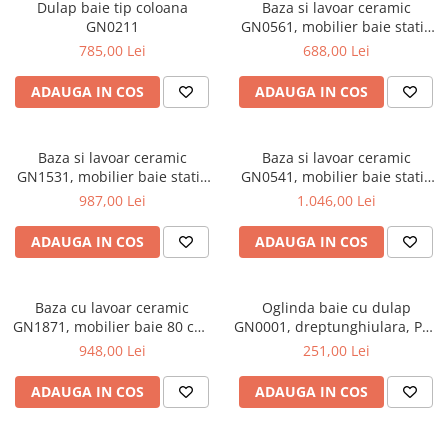
Scaune pliante
Saltele Pocket
Dulap baie tip coloana
Baza si lavoar ceramic
Noptiere
GN0211
GN0561, mobilier baie stativ
Scaune birou
Saltele cu arcuri impachetate
Paturi
50 cm, front MDF, 2 usi, 2
785,00 Lei
688,00 Lei
individual
Scaune profesionale
Seturi de pat si saltea
rafturi, picioare cromate
Saltele Memory Pocket
reglabile, alb/antracit
Masute de toaleta
ADAUGA IN COS
ADAUGA IN COS
Scaune Lemn
Saltele Memory Foam
Mobilier living
Scaune birou copii
Saltele Memory Pocket
Scaune pentru living
Scaune resigilate
Baza si lavoar ceramic
Baza si lavoar ceramic
Saltele cu plasa arcuri
Seturi comode living si vitrine
GN1531, mobilier baie stativ
GN0541, mobilier baie stativ
Scaune gradinita
Saltele cu spuma
80 cm, front MDF, 3 usi, 2
60 cm, front MDF, 2 sertare,
Mobila living
987,00 Lei
1.046,00 Lei
sertare, balamale soft close,
picioare cromate reglabile,
Saltele cu spuma
Scaune conferinta
Comode living
picioare cromate reglabile,
alb
ADAUGA IN COS
ADAUGA IN COS
Saltele cu spuma poliuretanica
Scaune terasa si outdoor
Set mese plus scaune
alb
Saltele Latex
Mobilier birou
Saltele Memory
Baza cu lavoar ceramic
Oglinda baie cu dulap
Scaune ergonomice
GN1871, mobilier baie 80 cm,
Saltele 140x200
GN0001, dreptunghiulara, PAL
Etajere Birou
front MDF, 1 sertar, 1 usa,
Lucios, iluminare led, 2
948,00 Lei
251,00 Lei
Saltele 160x200
Dulap birou
glisiere soft close, picioare
rafturi, 50 cm, alb
cromate reglabile, alb
Birouri
Saltele 180x200
ADAUGA IN COS
ADAUGA IN COS
Scaune pentru birou
Top saltele
Scaune pentru vizitatori