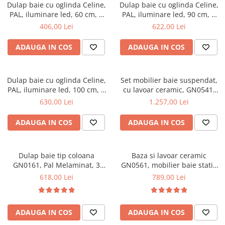
Top saltele 5 cm
Dulap baie cu oglinda Celine,
Dulap baie cu oglinda Celine,
Scaune manager
Top saltele 10 cm
PAL, iluminare led, 60 cm, 2
PAL, iluminare led, 90 cm, 3
Mobilier bucatarie
usi, 3 rafturi, soft close, alb
usi, 3 rafturi, soft close, alb
406,00 Lei
622,00 Lei
Top saltele memory 5 cm
Mese bucatarie
Top saltele MemoHR 6.5 cm
ADAUGA IN COS
ADAUGA IN COS
Scaune pentru bucatarie
Saltele ieftine
Mobila bucatarie
Saltele cu plasa de arcuri
Seturi mese si scaune bucatarie
Dulap baie cu oglinda Celine,
Set mobilier baie suspendat,
Saltele cu spuma
Mobilier hol
PAL, iluminare led, 100 cm, 3
cu lavoar ceramic, GN0541,
usi, 3 rafturi, soft close, alb
front MDF, 60 cm, 2 sertare,
630,00 Lei
1.257,00 Lei
Mobila hol
glisiere soft close si oglinda
Suporturi si rafturi pantofi
cu dulap GN0201,
ADAUGA IN COS
ADAUGA IN COS
dreptunghiulara, PAL,
Portmantouri
iluminare led, 2 rafturi, alb
Pantofare
Dulap baie tip coloana
Baza si lavoar ceramic
Seturi mobilier hol
GN0161, Pal Melaminat, 3
GN0561, mobilier baie stativ
Stender haine
rafturi, cos rufe, alb
70 cm, front MDF, 2 usi,
618,00 Lei
789,00 Lei
Suport pentru umerase
picioare cromate reglabile,
alb/antracit
Etajere
Cuiere
ADAUGA IN COS
ADAUGA IN COS
Mobilier gradinita