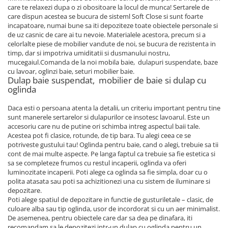
care te relaxezi dupa o zi obositoare la locul de munca! Sertarele de
care dispun acestea se bucura de sisteml Soft Close si sunt foarte
incapatoare, numai bune sa iti depoziteze toate obiectele personale si
de uz casnic de care ai tu nevoie. Materialele acestora, precum si a
celorlalte piese de mobilier vandute de noi, se bucura de rezistenta in
timp, dar si impotriva umiditatii si dusmanului nostru,
mucegaiul.Comanda de la noi mobila baie, dulapuri suspendate, baze
cu lavoar, oglinzi baie, seturi mobilier baie.
Dulap baie suspendat, mobilier de baie si dulap cu
oglinda
Daca esti o persoana atenta la detalii, un criteriu important pentru tine
sunt manerele sertarelor si dulapurilor ce insotesc lavoarul. Este un
accesoriu care nu de putine ori schimba intreg aspectul baii tale.
Acestea pot fi clasice, rotunde, de tip bara. Tu alegi ceea ce se
potriveste gustului tau! Oglinda pentru baie, cand o alegi, trebuie sa tii
cont de mai multe aspecte. Pe langa faptul ca trebuie sa fie estetica si
sa se completeze frumos cu restul incaperii, oglinda va oferi
luminozitate incaperii. Poti alege ca oglinda sa fie simpla, doar cu o
polita atasata sau poti sa achizitionezi una cu sistem de iluminare si
depozitare.
Poti alege spatiul de depozitare in functie de gusturiletale – clasic, de
culoare alba sau tip oglinda, usor de incordorat si cu un aer minimalist.
De asemenea, pentru obiectele care dar sa dea pe dinafara, iti
recomandam sa le depozitezi intr-un dulap cu oglinda pentru un