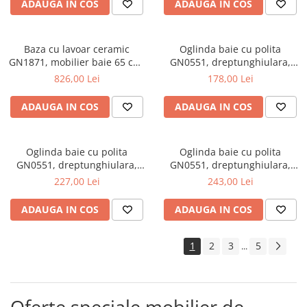
ADAUGA IN COS
ADAUGA IN COS
Baza cu lavoar ceramic
Oglinda baie cu polita
GN1871, mobilier baie 65 cm,
GN0551, dreptunghiulara,
front MDF, 1 sertar, 1 usa,
PAL, 50 cm, alb
826,00 Lei
178,00 Lei
picioare cromate reglabile,
manere cromate, alb
ADAUGA IN COS
ADAUGA IN COS
Oglinda baie cu polita
Oglinda baie cu polita
GN0551, dreptunghiulara,
GN0551, dreptunghiulara,
PAL, 70 cm, alb
PAL, 80 cm, alb
227,00 Lei
243,00 Lei
ADAUGA IN COS
ADAUGA IN COS
1
2
3
5
...
Oferte speciale mobilier de