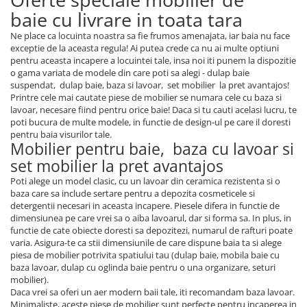
baie cu livrare in toata tara
Ne place ca locuinta noastra sa fie frumos amenajata, iar baia nu face
exceptie de la aceasta regula! Ai putea crede ca nu ai multe optiuni
pentru aceasta incapere a locuintei tale, insa noi iti punem la dispozitie
o gama variata de modele din care poti sa alegi - dulap baie
suspendat, dulap baie, baza si lavoar, set mobilier la pret avantajos!
Printre cele mai cautate piese de mobilier se numara cele cu baza si
lavoar, necesare fiind pentru orice baie! Daca si tu cauti acelasi lucru, te
poti bucura de multe modele, in functie de design-ul pe care il doresti
pentru baia visurilor tale.
Mobilier pentru baie, baza cu lavoar si
set mobilier la pret avantajos
Poti alege un model clasic, cu un lavoar din ceramica rezistenta si o
baza care sa include sertare pentru a depozita cosmeticele si
detergentii necesari in aceasta incapere. Piesele difera in functie de
dimensiunea pe care vrei sa o aiba lavoarul, dar si forma sa. In plus, in
functie de cate obiecte doresti sa depozitezi, numarul de rafturi poate
varia. Asigura-te ca stii dimensiunile de care dispune baia ta si alege
piesa de mobilier potrivita spatiului tau (dulap baie, mobila baie cu
baza lavoar, dulap cu oglinda baie pentru o una organizare, seturi
mobilier).
Daca vrei sa oferi un aer modern baii tale, iti recomandam baza lavoar.
Minimaliste, aceste piese de mobilier sunt perfecte pentru incaperea in