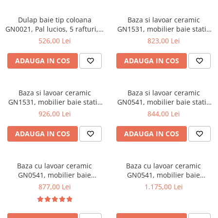
Mese gradinita
Dulap baie tip coloana
Baza si lavoar ceramic
Scaune gradinita
GN0021, Pal lucios, 5 rafturi, 4
GN1531, mobilier baie stativ
Set mese si scaune gradinita
usi, picioare reglabile,
55 cm, front MDF, 2 usi, 2
526,00 Lei
823,00 Lei
35x31.6x166 cm
sertare, balamale soft close,
Mobilier copii
picioare cromate reglabile,
ADAUGA IN COS
ADAUGA IN COS
Mobila camera copii
alb
Scaune birou pentru copii
Saltele patuturi copii
Baza si lavoar ceramic
Baza si lavoar ceramic
GN1531, mobilier baie stativ
GN0541, mobilier baie stativ
Paturi copii
75 cm, front MDF, 2 usi, 3
60 cm, front MDF, 2 usi, 2
926,00 Lei
844,00 Lei
Masa si scaune gradinita
sertare, balamale soft close,
rafturi, balamale soft close,
Seturi comode living si dormitor
picioare cromate reglabile,
picioare cromate reglabile,
ADAUGA IN COS
ADAUGA IN COS
alb
alb
Baza cu lavoar ceramic
Baza cu lavoar ceramic
GN0541, mobilier baie
GN0541, mobilier baie
suspendat 60 cm, front MDF,
suspendat 80 cm, front MDF,
877,00 Lei
1.175,00 Lei
2 sertare, glisiere soft close,
2 sertare, glisiere soft close,
alb
alb