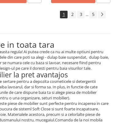
1
2
3
5
...
e in toata tara
ceasta regula! Ai putea crede ca nu ai multe optiuni pentru
dele din care poti sa alegi - dulap baie suspendat, dulap baie,
er se numara cele cu baza si lavoar, necesare fiind pentru
esign-ul pe care il doresti pentru baia visurilor tale.
lier la pret avantajos
de sertare pentru a depozita cosmeticele si detergentii
iba lavoarul, dar si forma sa. In plus, in functie de cate
unile de care dispune baia ta si alege piesa de mobilier
entru o una organizare, seturi mobilier).
este piese de mobilier sunt perfecte pentru incaperea in care
bucura de sisteml Soft Close si sunt foarte incapatoare,
oie. Materialele acestora, precum si a celorlalte piese de
 si dusmanului nostru, mucegaiul.Comanda de la noi mobila