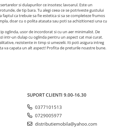
sertarelor si dulapurilor ce insotesc lavoarul. Este un
 rotunde, de tip bara. Tu alegi ceea ce se potriveste gustului
a faptul ca trebuie sa fie estetica si sa se completeze frumos
simpla, doar cu o polita atasata sau poti sa achizitionezi una cu
 tip oglinda, usor de incordorat si cu un aer minimalist. De
zi intr-un dulap cu oglinda pentru un aspect cat mai curat.
tative, rezistente in timp si umezelii. Iti poti asigura intreg
a ta va capata un alt aspect! Profita de preturile noastre bune.
SUPORT CLIENTI
9.00-16.30
0377101513
0729005977
distributiemobila@yahoo.com