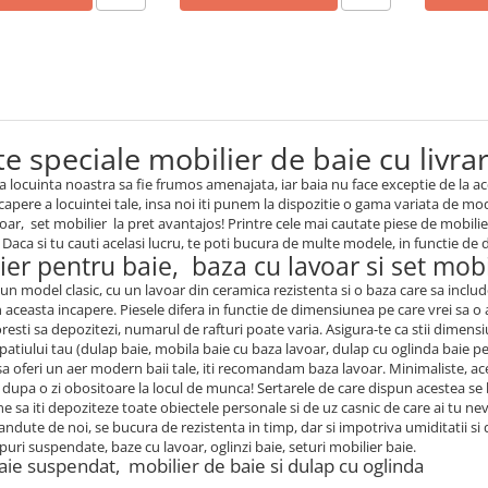
e speciale mobilier de baie cu livrar
a locuinta noastra sa fie frumos amenajata, iar baia nu face exceptie de la a
capere a locuintei tale, insa noi iti punem la dispozitie o gama variata de mo
voar, set mobilier la pret avantajos! Printre cele mai cautate piese de mobili
 Daca si tu cauti acelasi lucru, te poti bucura de multe modele, in functie de d
ier pentru baie, baza cu lavoar si set mobi
 un model clasic, cu un lavoar din ceramica rezistenta si o baza care sa inclu
n aceasta incapere. Piesele difera in functie de dimensiunea pe care vrei sa o a
resti sa depozitezi, numarul de rafturi poate varia. Asigura-te ca stii dimensi
spatiului tau (dulap baie, mobila baie cu baza lavoar, dulap cu oglinda baie p
sa oferi un aer modern baii tale, iti recomandam baza lavoar. Minimaliste, ac
i dupa o zi obositoare la locul de munca! Sertarele de care dispun acestea se 
 sa iti depoziteze toate obiectele personale si de uz casnic de care ai tu nev
andute de noi, se bucura de rezistenta in timp, dar si impotriva umiditatii
puri suspendate, baze cu lavoar, oglinzi baie, seturi mobilier baie.
aie suspendat, mobilier de baie si dulap cu oglinda