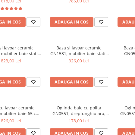
618,00 Lei
785,00 Lei
picioar
A IN COS
ADAUGA IN COS
ADAU
si lavoar ceramic
Baza si lavoar ceramic
Baza 
mobilier baie stativ
GN1531, mobilier baie stativ
GN054
front MDF, 2 usi, 2
75 cm, front MDF, 2 usi, 3
suspenda
823,00 Lei
926,00 Lei
 balamale soft close,
sertare, balamale soft close,
2 sertare
cromate reglabile, alb
picioare cromate reglabile, alb
A IN COS
ADAUGA IN COS
ADAU
cu lavoar ceramic
Oglinda baie cu polita
Oglin
mobilier baie 65 cm,
GN0551, dreptunghiulara,
GN0551
DF, 1 sertar, 1 usa,
PAL, 50 cm, alb
P
826,00 Lei
178,00 Lei
 cromate reglabile,
re cromate, alb
A IN COS
ADAUGA IN COS
ADAU