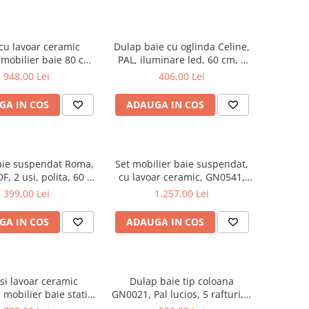
cu lavoar ceramic
Dulap baie cu oglinda Celine,
mobilier baie 80 cm,
PAL, iluminare led, 60 cm, 2
DF, 1 sertar, 1 usa,
usi, 3 rafturi, soft close, alb
948,00 Lei
406,00 Lei
 soft close, picioare
te reglabile, alb
GA IN COS
ADAUGA IN COS
aie suspendat Roma,
Set mobilier baie suspendat,
F, 2 usi, polita, 60 x
cu lavoar ceramic, GN0541,
68 cm, alb
front MDF, 60 cm, 2 sertare,
399,00 Lei
1.257,00 Lei
glisiere soft close si oglinda cu
dulap GN0201,
GA IN COS
ADAUGA IN COS
dreptunghiulara, PAL,
iluminare led, 2 rafturi, alb
si lavoar ceramic
Dulap baie tip coloana
mobilier baie stativ
GN0021, Pal lucios, 5 rafturi, 4
 front MDF, 2 usi,
usi, picioare reglabile,