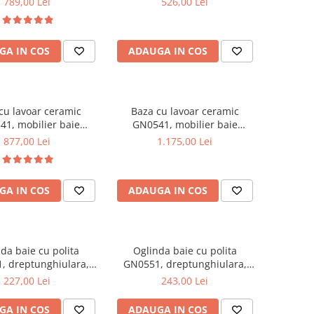
789,00 Lei
526,00 Lei
e cromate reglabile,
35x31.6x166 cm
alb/antracit
GA IN COS
ADAUGA IN COS
cu lavoar ceramic
Baza cu lavoar ceramic
1, mobilier baie
GN0541, mobilier baie
t 60 cm, front MDF,
suspendat 80 cm, front MDF,
877,00 Lei
1.175,00 Lei
, glisiere soft close,
2 sertare, glisiere soft close,
alb
alb
GA IN COS
ADAUGA IN COS
da baie cu polita
Oglinda baie cu polita
, dreptunghiulara,
GN0551, dreptunghiulara,
AL, 70 cm, alb
PAL, 80 cm, alb
227,00 Lei
243,00 Lei
GA IN COS
ADAUGA IN COS