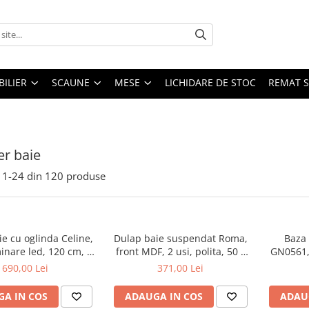
ILIER
SCAUNE
MESE
LICHIDARE DE STOC
REMAT S
er baie
1-
24
din
120
produse
e cu oglinda Celine,
Dulap baie suspendat Roma,
Baza 
inare led, 120 cm, 3
front MDF, 2 usi, polita, 50 x
GN0561, 
fturi, soft close, alb
68 cm, alb
50 cm, 
690,00 Lei
371,00 Lei
raftur
regla
A IN COS
ADAUGA IN COS
ADAU