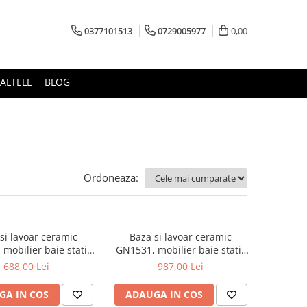
0377101513
0729005977
0,00
ALTELE
BLOG
Ordoneaza:
si lavoar ceramic
Baza si lavoar ceramic
mobilier baie stativ
GN1531, mobilier baie stativ
front MDF, 2 usi, 2
80 cm, front MDF, 3 usi, 2
688,00 Lei
987,00 Lei
i, picioare cromate
sertare, balamale soft close,
bile, alb/antracit
picioare cromate reglabile, alb
GA IN COS
ADAUGA IN COS