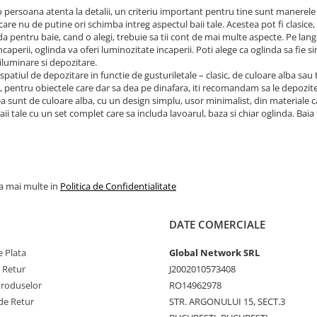
o persoana atenta la detalii, un criteriu important pentru tine sunt manerele 
care nu de putine ori schimba intreg aspectul baii tale. Acestea pot fi clasice,
da pentru baie, cand o alegi, trebuie sa tii cont de mai multe aspecte. Pe lang
incaperii, oglinda va oferi luminozitate incaperii. Poti alege ca oglinda sa fie 
iluminare si depozitare.
 spatiul de depozitare in functie de gusturiletale – clasic, de culoare alba sau
pentru obiectele care dar sa dea pe dinafara, iti recomandam sa le depozite
a sunt de culoare alba, cu un design simplu, usor minimalist, din materiale cali
aii tale cu un set complet care sa includa lavoarul, baza si chiar oglinda. Bai
la mai multe in
Politica de Confidentialitate
DATE COMERCIALE
 Plata
Global Network SRL
e Retur
J2002010573408
Produselor
RO14962978
de Retur
STR. ARGONULUI 15, SECT.3