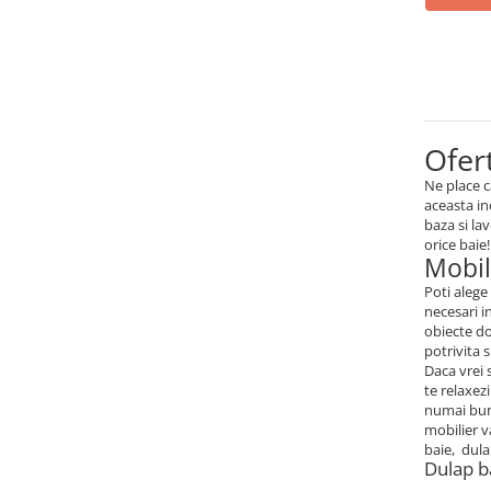
Mese gradinita
Scaune gradinita
Set mese si scaune gradinita
Mobilier copii
Mobila camera copii
Ofert
Scaune birou pentru copii
Ne place c
Saltele patuturi copii
aceasta in
baza si la
Paturi copii
orice baie!
Mobil
Masa si scaune gradinita
Seturi comode living si dormitor
Poti alege
necesari i
obiecte do
potrivita 
Daca vrei 
te relaxez
numai bune
mobilier v
baie, dula
Dulap b