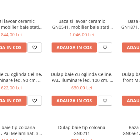
si lavoar ceramic
Baza si lavoar ceramic
Baza 
mobilier baie stativ
GN0541, mobilier baie stativ
GN1871, 
front MDF, 2 usi, 2
60 cm, front MDF, 2 sertare,
front M
844,00 Lei
1.046,00 Lei
 balamale soft close,
picioare cromate reglabile, alb
glisiere
cromate reglabile, alb
croma
A IN COS
ADAUGA IN COS
ADAU
e cu oglinda Celine,
Dulap baie cu oglinda Celine,
Dulap b
minare led, 90 cm, 3
PAL, iluminare led, 100 cm, 3
front MD
fturi, soft close, alb
usi, 3 rafturi, soft close, alb
622,00 Lei
630,00 Lei
A IN COS
ADAUGA IN COS
ADAU
 baie tip coloana
Dulap baie tip coloana
Baza 
, Pal Melaminat, 3
GN0211
GN0561, 
ri, cos rufe, alb
70 cm,