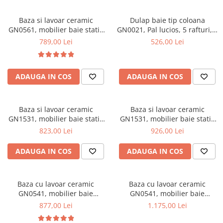
Mese gradinita
Baza si lavoar ceramic
Dulap baie tip coloana
Scaune gradinita
GN0561, mobilier baie stativ
GN0021, Pal lucios, 5 rafturi, 4
Set mese si scaune gradinita
70 cm, front MDF, 2 usi,
usi, picioare reglabile,
789,00 Lei
526,00 Lei
picioare cromate reglabile,
35x31.6x166 cm
Mobilier copii
alb/antracit
Mobila camera copii
ADAUGA IN COS
ADAUGA IN COS
Scaune birou pentru copii
Saltele patuturi copii
Paturi copii
Baza si lavoar ceramic
Baza si lavoar ceramic
Masa si scaune gradinita
GN1531, mobilier baie stativ
GN1531, mobilier baie stativ
55 cm, front MDF, 2 usi, 2
75 cm, front MDF, 2 usi, 3
823,00 Lei
926,00 Lei
Seturi comode living si dormitor
sertare, balamale soft close,
sertare, balamale soft close,
picioare cromate reglabile,
picioare cromate reglabile,
ADAUGA IN COS
ADAUGA IN COS
alb
alb
Baza cu lavoar ceramic
Baza cu lavoar ceramic
GN0541, mobilier baie
GN0541, mobilier baie
suspendat 60 cm, front MDF,
suspendat 80 cm, front MDF,
877,00 Lei
1.175,00 Lei
2 sertare, glisiere soft close,
2 sertare, glisiere soft close,
alb
alb