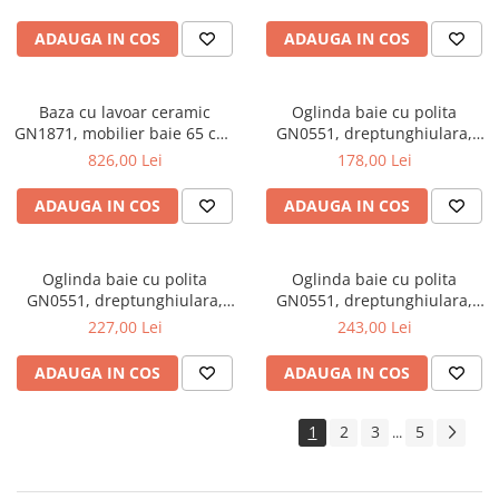
ADAUGA IN COS
ADAUGA IN COS
Baza cu lavoar ceramic
Oglinda baie cu polita
GN1871, mobilier baie 65 cm,
GN0551, dreptunghiulara,
front MDF, 1 sertar, 1 usa,
PAL, 50 cm, alb
826,00 Lei
178,00 Lei
picioare cromate reglabile,
manere cromate, alb
ADAUGA IN COS
ADAUGA IN COS
Oglinda baie cu polita
Oglinda baie cu polita
GN0551, dreptunghiulara,
GN0551, dreptunghiulara,
PAL, 70 cm, alb
PAL, 80 cm, alb
227,00 Lei
243,00 Lei
ADAUGA IN COS
ADAUGA IN COS
1
2
3
5
...