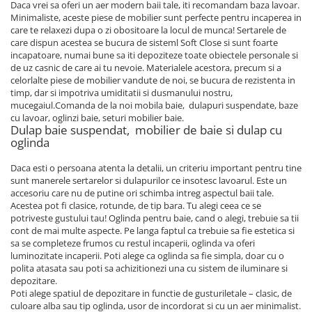
Daca vrei sa oferi un aer modern baii tale, iti recomandam baza lavoar.
Minimaliste, aceste piese de mobilier sunt perfecte pentru incaperea in
care te relaxezi dupa o zi obositoare la locul de munca! Sertarele de
care dispun acestea se bucura de sisteml Soft Close si sunt foarte
incapatoare, numai bune sa iti depoziteze toate obiectele personale si
de uz casnic de care ai tu nevoie. Materialele acestora, precum si a
celorlalte piese de mobilier vandute de noi, se bucura de rezistenta in
timp, dar si impotriva umiditatii si dusmanului nostru,
mucegaiul.Comanda de la noi mobila baie, dulapuri suspendate, baze
cu lavoar, oglinzi baie, seturi mobilier baie.
Dulap baie suspendat, mobilier de baie si dulap cu
oglinda
Daca esti o persoana atenta la detalii, un criteriu important pentru tine
sunt manerele sertarelor si dulapurilor ce insotesc lavoarul. Este un
accesoriu care nu de putine ori schimba intreg aspectul baii tale.
Acestea pot fi clasice, rotunde, de tip bara. Tu alegi ceea ce se
potriveste gustului tau! Oglinda pentru baie, cand o alegi, trebuie sa tii
cont de mai multe aspecte. Pe langa faptul ca trebuie sa fie estetica si
sa se completeze frumos cu restul incaperii, oglinda va oferi
luminozitate incaperii. Poti alege ca oglinda sa fie simpla, doar cu o
polita atasata sau poti sa achizitionezi una cu sistem de iluminare si
depozitare.
Poti alege spatiul de depozitare in functie de gusturiletale – clasic, de
culoare alba sau tip oglinda, usor de incordorat si cu un aer minimalist.