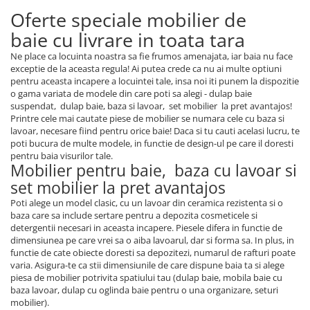
Oferte speciale mobilier de
baie cu livrare in toata tara
Ne place ca locuinta noastra sa fie frumos amenajata, iar baia nu face
exceptie de la aceasta regula! Ai putea crede ca nu ai multe optiuni
pentru aceasta incapere a locuintei tale, insa noi iti punem la dispozitie
o gama variata de modele din care poti sa alegi - dulap baie
suspendat, dulap baie, baza si lavoar, set mobilier la pret avantajos!
Printre cele mai cautate piese de mobilier se numara cele cu baza si
lavoar, necesare fiind pentru orice baie! Daca si tu cauti acelasi lucru, te
poti bucura de multe modele, in functie de design-ul pe care il doresti
pentru baia visurilor tale.
Mobilier pentru baie, baza cu lavoar si
set mobilier la pret avantajos
Poti alege un model clasic, cu un lavoar din ceramica rezistenta si o
baza care sa include sertare pentru a depozita cosmeticele si
detergentii necesari in aceasta incapere. Piesele difera in functie de
dimensiunea pe care vrei sa o aiba lavoarul, dar si forma sa. In plus, in
functie de cate obiecte doresti sa depozitezi, numarul de rafturi poate
varia. Asigura-te ca stii dimensiunile de care dispune baia ta si alege
piesa de mobilier potrivita spatiului tau (dulap baie, mobila baie cu
baza lavoar, dulap cu oglinda baie pentru o una organizare, seturi
mobilier).