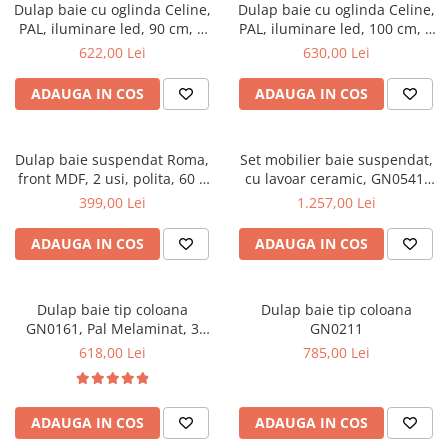
Top saltele 5 cm
Dulap baie cu oglinda Celine,
Dulap baie cu oglinda Celine,
Scaune manager
Top saltele 10 cm
PAL, iluminare led, 90 cm, 3
PAL, iluminare led, 100 cm, 3
Mobilier bucatarie
usi, 3 rafturi, soft close, alb
usi, 3 rafturi, soft close, alb
622,00 Lei
630,00 Lei
Top saltele memory 5 cm
Mese bucatarie
Top saltele MemoHR 6.5 cm
ADAUGA IN COS
ADAUGA IN COS
Scaune pentru bucatarie
Saltele ieftine
Mobila bucatarie
Saltele cu plasa de arcuri
Seturi mese si scaune bucatarie
Dulap baie suspendat Roma,
Set mobilier baie suspendat,
Saltele cu spuma
Mobilier hol
front MDF, 2 usi, polita, 60 x
cu lavoar ceramic, GN0541,
68 cm, alb
front MDF, 60 cm, 2 sertare,
399,00 Lei
1.257,00 Lei
Mobila hol
glisiere soft close si oglinda
Suporturi si rafturi pantofi
cu dulap GN0201,
ADAUGA IN COS
ADAUGA IN COS
dreptunghiulara, PAL,
Portmantouri
iluminare led, 2 rafturi, alb
Pantofare
Dulap baie tip coloana
Dulap baie tip coloana
Seturi mobilier hol
GN0161, Pal Melaminat, 3
GN0211
Stender haine
rafturi, cos rufe, alb
618,00 Lei
785,00 Lei
Suport pentru umerase
Etajere
Cuiere
ADAUGA IN COS
ADAUGA IN COS
Mobilier gradinita