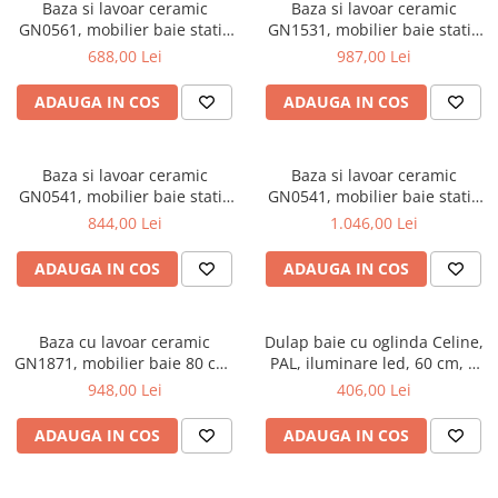
Scaune pliante
Saltele Pocket
Baza si lavoar ceramic
Baza si lavoar ceramic
Noptiere
GN0561, mobilier baie stativ
GN1531, mobilier baie stativ
Scaune birou
Saltele cu arcuri impachetate
Paturi
50 cm, front MDF, 2 usi, 2
80 cm, front MDF, 3 usi, 2
688,00 Lei
987,00 Lei
individual
Scaune profesionale
Seturi de pat si saltea
rafturi, picioare cromate
sertare, balamale soft close,
Saltele Memory Pocket
reglabile, alb/antracit
picioare cromate reglabile,
Masute de toaleta
ADAUGA IN COS
ADAUGA IN COS
Scaune Lemn
alb
Saltele Memory Foam
Mobilier living
Scaune birou copii
Saltele Memory Pocket
Scaune pentru living
Scaune resigilate
Baza si lavoar ceramic
Baza si lavoar ceramic
Saltele cu plasa arcuri
Seturi comode living si vitrine
GN0541, mobilier baie stativ
GN0541, mobilier baie stativ
Scaune gradinita
Saltele cu spuma
60 cm, front MDF, 2 usi, 2
60 cm, front MDF, 2 sertare,
Mobila living
844,00 Lei
1.046,00 Lei
rafturi, balamale soft close,
picioare cromate reglabile,
Saltele cu spuma
Scaune conferinta
Comode living
picioare cromate reglabile,
alb
ADAUGA IN COS
ADAUGA IN COS
Saltele cu spuma poliuretanica
Scaune terasa si outdoor
Set mese plus scaune
alb
Saltele Latex
Mobilier birou
Saltele Memory
Baza cu lavoar ceramic
Dulap baie cu oglinda Celine,
Scaune ergonomice
GN1871, mobilier baie 80 cm,
Saltele 140x200
PAL, iluminare led, 60 cm, 2
Etajere Birou
front MDF, 1 sertar, 1 usa,
usi, 3 rafturi, soft close, alb
948,00 Lei
406,00 Lei
Saltele 160x200
Dulap birou
glisiere soft close, picioare
cromate reglabile, alb
Birouri
Saltele 180x200
ADAUGA IN COS
ADAUGA IN COS
Scaune pentru birou
Top saltele
Scaune pentru vizitatori