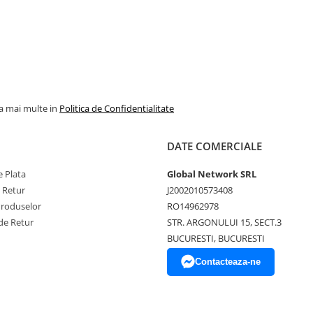
la mai multe in
Politica de Confidentialitate
DATE COMERCIALE
 Plata
Global Network SRL
e Retur
J2002010573408
Produselor
RO14962978
de Retur
STR. ARGONULUI 15, SECT.3
BUCURESTI, BUCURESTI
Contacteaza-ne