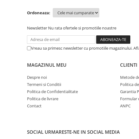
Top saltele 5 cm
Scaune manager
Top saltele 10 cm
Ordoneaza:
Mobilier bucatarie
Top saltele memory 5 cm
Mese bucatarie
Top saltele MemoHR 6.5 cm
Newsletter
Nu rata ofertele si promotiile noastre
Scaune pentru bucatarie
Saltele ieftine
Mobila bucatarie
Saltele cu plasa de arcuri
Seturi mese si scaune bucatarie
Vreau sa primesc newsletter cu promotiile magazinului. Af
Saltele cu spuma
Mobilier hol
Mobila hol
MAGAZINUL MEU
CLIENTI
Suporturi si rafturi pantofi
Despre noi
Metode de
Portmantouri
Termeni si Conditii
Politica d
Pantofare
Politica de Confidentialitate
Garantia 
Seturi mobilier hol
Politica de livrare
Formular 
Stender haine
Contact
ANPC
Suport pentru umerase
Etajere
Cuiere
SOCIAL
URMARESTE-NE IN SOCIAL MEDIA
Mobilier gradinita