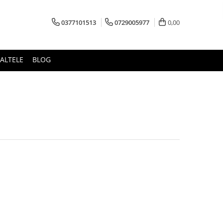
0377101513
0729005977
0,00
ALTELE
BLOG