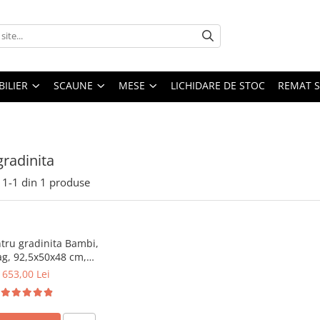
ILIER
SCAUNE
MESE
LICHIDARE DE STOC
REMAT S
radinita
1-
1
din
1
produse
tru gradinita Bambi,
ag, 92,5x50x48 cm,
natur
653,00 Lei